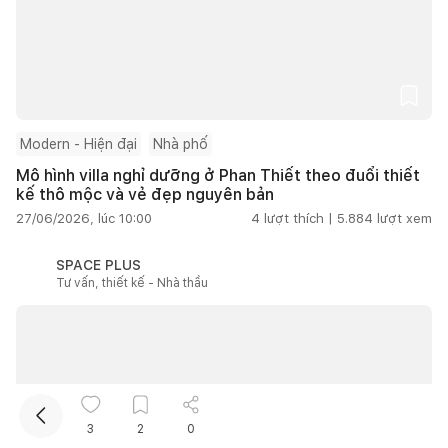
Modern - Hiện đại
Nhà phố
Mô hình villa nghỉ dưỡng ở Phan Thiết theo đuổi thiết
kế thô mộc và vẻ đẹp nguyên bản
Kết nối thiết kế, thi công
27/06/2026, lúc 10:00
4
lượt thích |
5.884
lượt xem
Mua sắm hoàn thiện nhà
SPACE PLUS
Tư vấn, thiết kế - Nhà thầu
3
2
0