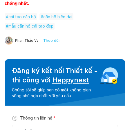
chóng nhất.
#
cải tạo căn hộ
#
căn hộ hiện đại
#
mẫu căn hộ cải tạo đẹp
Theo dõi
Phan Thảo Vy
Đăng ký kết nối Thiết kế -
thi công với
Happynest
Chúng tôi sẽ giúp bạn có một không gian
sống phù hợp nhất với yêu cầu
Thông tin liên hệ
*