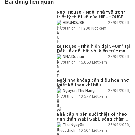
Bài đăng liên quan
Ngơi House - Ngôi nhà "vẽ trọn"
triết lý thiết kế của HIEUHOUSE
27/06/2026,
HIEUHOUSE
3
lượt thích |
11.288
lượt xem
LT House – Nhà hiện đại 340m² tại
Đắk Lắk nổi bật với kiến trúc mở
và hệ sân vườn kết nối thiên
27/06/2026,
NNA Design
nhiên
3
lượt thích |
15.853
lượt xem
Ngôi nhà không cần điều hòa nhờ
thiết kế theo khí hậu
27/06/2026,
Nguyễn Thu Hằng
2
lượt thích |
13.577
lượt xem
Nhà cấp 4 bên suối thiết kế theo
tinh thần Wabi Sabi, sống chậm
giữa thiên nhiên
27/06/2026,
Thu Nguyễn
1
lượt thích |
10.564
lượt xem