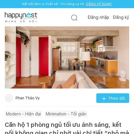
Kết nối đơn vị thiết kế - thi công uy tín.
ĐĂNG KÝ NGAY!
Đăng nhập
Đăng ký
M
Ạ
N
G
X
Ã
H
Ộ
I
Phan Thảo Vy
Theo dõi
Modern - Hiện đại
Minimalism - Tối giản
Căn hộ 1 phòng ngủ tối ưu ánh sáng, kết
nối không gian chỉ nhờ vài chi tiết “nhỏ mà