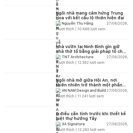
Ngôi nhà mang cảm hứng Trung
Hoa với kết cấu lộ thiên hiện đại
27/06/2026,
Nguyễn Thu Hằng
1
lượt thích |
10.666
lượt xem
Nhà vườn tại Ninh Bình gìn giữ
nhà thờ tổ bằng giải pháp tổ chức
lại không gian
27/06/2026,
TNT Architecture
1
lượt thích |
12.362
lượt xem
Ngôi nhà mở giữa Hội An, nơi
thiên nhiên trở thành một phần
của cuộc sống
27/06/2026,
AN NAM Design and Build
1
lượt thích |
11.241
lượt xem
5 điều cần tính trước khi thiết kế
biệt thự hướng Tây
27/06/2026,
3A Signature
2
lượt thích |
12.293
lượt xem