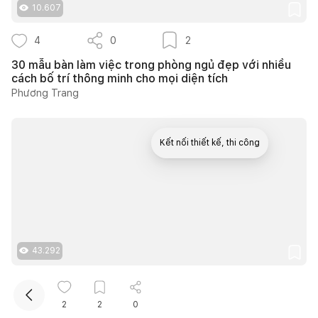
10.607
4
0
2
30 mẫu bàn làm việc trong phòng ngủ đẹp với nhiều
cách bố trí thông minh cho mọi diện tích
Phương Trang
Kết nối thiết kế, thi công
Mua sắm hoàn thiện nhà
43.292
15
0
11
2
2
0
Nhà 1 tầng sân vườn ở Trà Vinh dành 450m2 cho