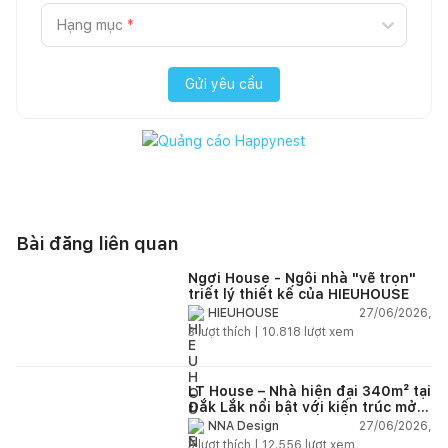
Hạng mục
*
Gửi yêu cầu
Bài đăng liên quan
Ngơi House - Ngôi nhà "vẽ trọn"
triết lý thiết kế của HIEUHOUSE
27/06/2026,
HIEUHOUSE
3
lượt thích |
10.818
lượt xem
LT House – Nhà hiện đại 340m² tại
Đắk Lắk nổi bật với kiến trúc mở
và hệ sân vườn kết nối thiên
27/06/2026,
NNA Design
nhiên
3
lượt thích |
12.556
lượt xem