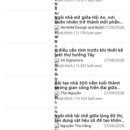
1
lượt thích |
10.571
lượt xem
Ngôi nhà mở giữa Hội An, nơi
thiên nhiên trở thành một phần
của cuộc sống
27/06/2026,
AN NAM Design and Build
1
lượt thích |
11.174
lượt xem
5 điều cần tính trước khi thiết kế
biệt thự hướng Tây
27/06/2026,
3A Signature
2
lượt thích |
11.921
lượt xem
Cải tạo nhà 300 năm tuổi thành
không gian sống hiện đại giữa
thiên nhiên
27/06/2026,
Thu Nguyễn
1
lượt thích |
10.104
lượt xem
Ngôi nhà tái chế giữa lòng đô thị,
tận dụng vật liệu cũ để tạo không
gian sống linh hoạt
27/06/2026,
Nguyễn Thu Hằng