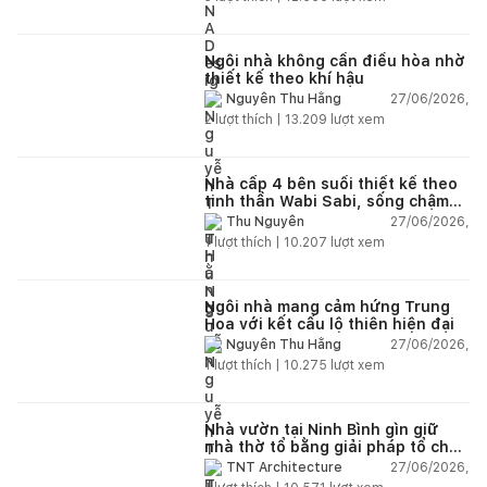
Ngôi nhà không cần điều hòa nhờ
thiết kế theo khí hậu
27/06/2026,
Nguyễn Thu Hằng
2
lượt thích |
13.209
lượt xem
Nhà cấp 4 bên suối thiết kế theo
tinh thần Wabi Sabi, sống chậm
giữa thiên nhiên
27/06/2026,
Thu Nguyễn
1
lượt thích |
10.207
lượt xem
Ngôi nhà mang cảm hứng Trung
Hoa với kết cấu lộ thiên hiện đại
27/06/2026,
Nguyễn Thu Hằng
1
lượt thích |
10.275
lượt xem
Nhà vườn tại Ninh Bình gìn giữ
nhà thờ tổ bằng giải pháp tổ chức
lại không gian
27/06/2026,
TNT Architecture