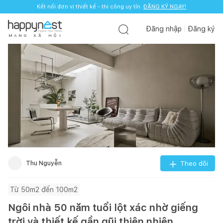
Kết nối đơn vị thiết kế - thi công uy tín.
ĐĂNG KÝ NGAY!
Đăng nhập
Đăng ký
M
Ạ
N
G
X
Ã
H
Ộ
I
Thu Nguyễn
Theo dõi
Từ 50m2 đến 100m2
Ngôi nhà 50 năm tuổi lột xác nhờ giếng
trời và thiết kế gần gũi thiên nhiên