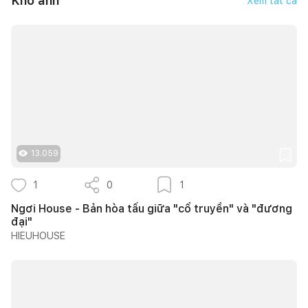
Kho ảnh
Xem tất cả
13.059
1
0
1
Ngơi House - Bản hòa tấu giữa "cổ truyền" và "đương
đại"
HIEUHOUSE