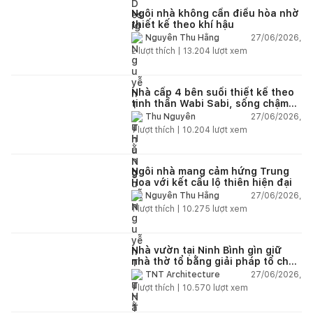
Ngôi nhà không cần điều hòa nhờ
thiết kế theo khí hậu
27/06/2026,
Nguyễn Thu Hằng
2
lượt thích |
13.204
lượt xem
Nhà cấp 4 bên suối thiết kế theo
tinh thần Wabi Sabi, sống chậm
giữa thiên nhiên
27/06/2026,
Thu Nguyễn
1
lượt thích |
10.204
lượt xem
Ngôi nhà mang cảm hứng Trung
Hoa với kết cấu lộ thiên hiện đại
27/06/2026,
Nguyễn Thu Hằng
1
lượt thích |
10.275
lượt xem
Nhà vườn tại Ninh Bình gìn giữ
nhà thờ tổ bằng giải pháp tổ chức
lại không gian
27/06/2026,
TNT Architecture
1
lượt thích |
10.570
lượt xem