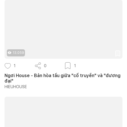
13.059
1
0
1
Ngơi House - Bản hòa tấu giữa "cổ truyền" và "đương
đại"
HIEUHOUSE