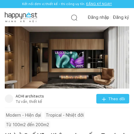
Kết nối đơn vị thiết kế - thi công uy tín.
ĐĂNG KÝ NGAY!
Đăng nhập
Đăng ký
M
Ạ
N
G
X
Ã
H
Ộ
I
ACHI architects
Theo dõi
Tư vấn, thiết kế
Modern - Hiện đại
Tropical - Nhiệt đới
Từ 100m2 đến 200m2