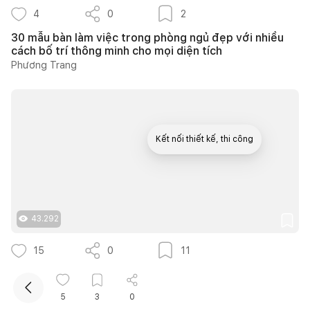
4
0
2
30 mẫu bàn làm việc trong phòng ngủ đẹp với nhiều
cách bố trí thông minh cho mọi diện tích
Phương Trang
Kết nối thiết kế, thi công
Mua sắm hoàn thiện nhà
43.292
15
0
11
Nhà 1 tầng sân vườn ở Trà Vinh dành 450m2 cho
không gian xanh và hành lang ngoài trời
5
3
0
Minh Tú