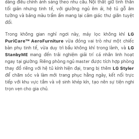
dàng điều chỉnh ánh sáng theo nhu cầu. Nội thất giữ tinh thần
tối giản nhưng tinh tế, với giường ngủ êm ái, hệ tủ gỗ âm
tường và bảng màu trầm ấm mang lại cảm giác thư giãn tuyệt
đối.
Trong không gian nghỉ ngơi này, máy lọc không khí
LG
PuriCare™ AeroFurniture
vừa đóng vai trò như một chiếc
bàn phụ tinh tế, vừa duy trì bầu không khí trong lành, và
LG
StanbyME
mang đến trải nghiệm giải trí cá nhân linh hoạt
ngay tại giường. Riêng phòng ngủ master được tích hợp phòng
thay đồ riêng với hệ tủ kính hiện đại, trang bị thêm
LG Styler
để chăm sóc và làm mới trang phục hằng ngày, kết nối trực
tiếp với khu vực tắm và vệ sinh khép kín, tạo nên sự tiện nghi
trọn vẹn cho gia chủ.