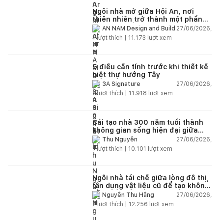
Ngôi nhà mở giữa Hội An, nơi
thiên nhiên trở thành một phần
của cuộc sống
27/06/2026,
AN NAM Design and Build
1
lượt thích |
11.173
lượt xem
5 điều cần tính trước khi thiết kế
biệt thự hướng Tây
27/06/2026,
3A Signature
2
lượt thích |
11.918
lượt xem
Cải tạo nhà 300 năm tuổi thành
không gian sống hiện đại giữa
thiên nhiên
27/06/2026,
Thu Nguyễn
1
lượt thích |
10.101
lượt xem
Ngôi nhà tái chế giữa lòng đô thị,
tận dụng vật liệu cũ để tạo không
gian sống linh hoạt
27/06/2026,
Nguyễn Thu Hằng
2
lượt thích |
12.256
lượt xem