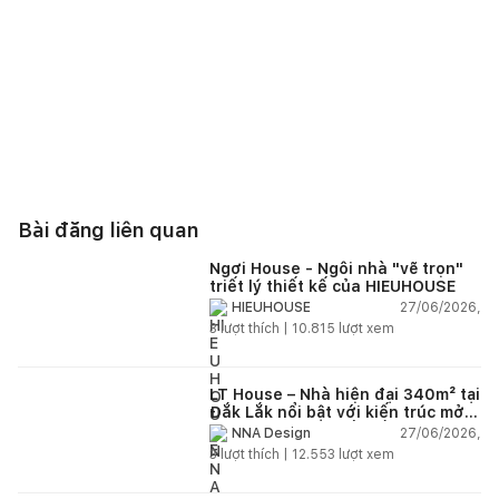
Bài đăng liên quan
Ngơi House - Ngôi nhà "vẽ trọn"
triết lý thiết kế của HIEUHOUSE
27/06/2026,
HIEUHOUSE
3
lượt thích |
10.815
lượt xem
LT House – Nhà hiện đại 340m² tại
Đắk Lắk nổi bật với kiến trúc mở
và hệ sân vườn kết nối thiên
27/06/2026,
NNA Design
nhiên
3
lượt thích |
12.553
lượt xem