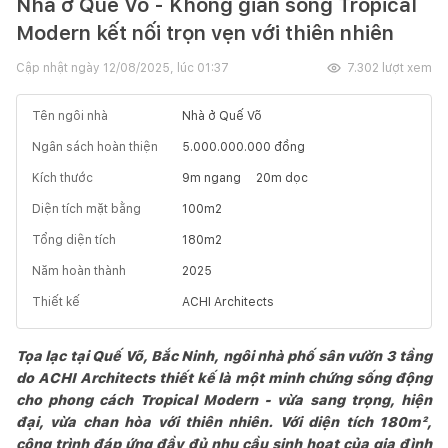
Nhà ở Quế Võ - Không gian sống Tropical
Modern kết nối trọn vẹn với thiên nhiên
Cập nhật ngày
12/08/2025, lúc 01:37
7.302
lượt xem
Tên ngôi nhà
Nhà ở Quế Võ
Ngân sách hoàn thiện
5.000.000.000
đồng
Kích thước
9
m ngang
20
m dọc
Diện tích mặt bằng
100
m2
Tổng diện tích
180
m2
Năm hoàn thành
2025
Thiết kế
ACHI Architects
Tọa lạc tại Quế Võ, Bắc Ninh, ngôi nhà phố sân vườn 3 tầng
do ACHI Architects thiết kế là một minh chứng sống động
cho phong cách Tropical Modern - vừa sang trọng, hiện
đại, vừa chan hòa với thiên nhiên. Với diện tích 180m²,
công trình đáp ứng đầy đủ nhu cầu sinh hoạt của gia đình