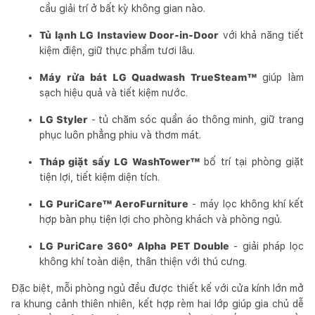
cầu giải trí ở bất kỳ không gian nào.
Tủ lạnh LG Instaview Door-in-Door
với khả năng tiết
kiệm điện, giữ thực phẩm tươi lâu.
Máy rửa bát LG Quadwash TrueSteam™
giúp làm
sạch hiệu quả và tiết kiệm nước.
LG Styler
- tủ chăm sóc quần áo thông minh, giữ trang
phục luôn phẳng phiu và thơm mát.
Tháp giặt sấy LG WashTower™
bố trí tại phòng giặt
tiện lợi, tiết kiệm diện tích.
LG PuriCare™ AeroFurniture
- máy lọc không khí kết
hợp bàn phụ tiện lợi cho phòng khách và phòng ngủ.
LG PuriCare 360° Alpha PET Double
- giải pháp lọc
không khí toàn diện, thân thiện với thú cưng.
Đặc biệt, mỗi phòng ngủ đều được thiết kế với cửa kính lớn mở
ra khung cảnh thiên nhiên, kết hợp rèm hai lớp giúp gia chủ dễ