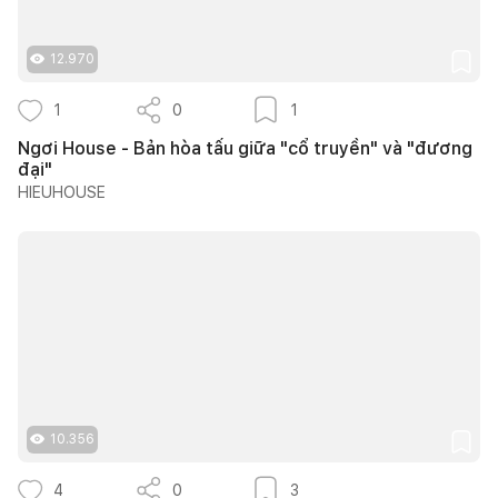
12.970
1
0
1
Ngơi House - Bản hòa tấu giữa "cổ truyền" và "đương
đại"
HIEUHOUSE
10.356
4
0
3