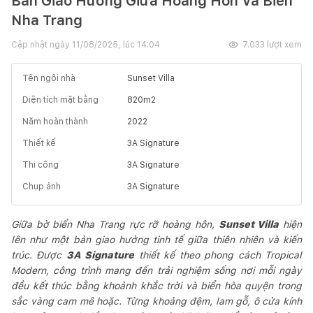
Bản Giao Hưởng Giữa Hoàng Hôn Và Biển
Nha Trang
Cập nhật ngày
11/08/2025, lúc 14:04
7.033
lượt xem
Tên ngôi nhà
Sunset Villa
Diện tích mặt bằng
820
m2
Năm hoàn thành
2022
Thiết kế
3A Signature
Thi công
3A Signature
Chụp ảnh
3A Signature
Giữa bờ biển Nha Trang rực rỡ hoàng hôn,
Sunset Villa
hiện
lên như một bản giao hưởng tinh tế giữa thiên nhiên và kiến
trúc. Được
3A Signature
thiết kế theo phong cách Tropical
Modern, công trình mang đến trải nghiệm sống nơi mỗi ngày
đều kết thúc bằng khoảnh khắc trời và biển hòa quyện trong
sắc vàng cam mê hoặc. Từng khoảng đệm, lam gỗ, ô cửa kính