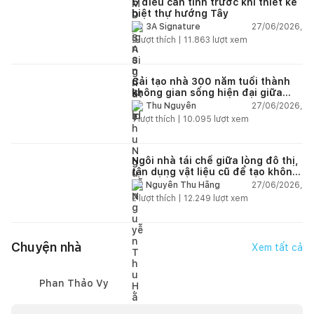
5 điều cần tính trước khi thiết kế
biệt thự hướng Tây
27/06/2026,
3A Signature
2
lượt thích |
11.863
lượt xem
Cải tạo nhà 300 năm tuổi thành
không gian sống hiện đại giữa
thiên nhiên
27/06/2026,
Thu Nguyễn
1
lượt thích |
10.095
lượt xem
Ngôi nhà tái chế giữa lòng đô thị,
tận dụng vật liệu cũ để tạo không
gian sống linh hoạt
27/06/2026,
Nguyễn Thu Hằng
2
lượt thích |
12.249
lượt xem
Chuyện nhà
Xem tất cả
Phan Thảo Vy