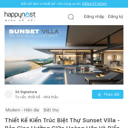
Kết nối đơn vị thiết kế - thi công uy tín.
ĐĂNG KÝ NGAY!
Đăng nhập
Đăng ký
M
Ạ
N
G
X
Ã
H
Ộ
I
3A Signature
Theo dõi
Tư vấn, thiết kế - Nhà thầu
Modern - Hiện đại
Biệt thự
Thiết Kế Kiến Trúc Biệt Thự Sunset Villa -