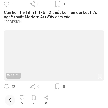
6
0
3
Căn hộ The Infiniti 175m2 thiết kế hiện đại kết hợp
nghệ thuật Modern Art đầy cảm xúc
139DESIGN
Kết nối thiết kế, thi công
Mua sắm hoàn thiện nhà
10.725
12
0
9
25 ý tưởng lựa chọn cây trồng lối đi sân vườn tạo
bóng mát quanh năm cho nhà phố
5
4
0
Nguyễn Quỳnh Hương