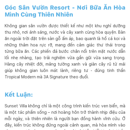
Góc Sân Vườn Resort - Nơi Bữa Ăn Hòa
Mình Cùng Thiên Nhiên
Không gian sân vườn được thiết kế như một khu nghỉ dưỡng
thu nhỏ, nơi ánh sáng, nước và cây xanh cùng hòa quyện. Bàn
ăn ngoài trời đặt trên sàn gỗ ấm áp, bao quanh là hồ cá koi và
những thảm hoa rực rỡ, mang đến cảm giác thư thái trong
từng bữa ăn. Các phiến đá bước chân nổi trên mặt nước dẫn
lối nhẹ nhàng, tạo trải nghiệm vừa gần gũi vừa sang trọng.
Hàng cây nhiệt đới, mảng tường xanh và giàn cây rủ từ mái
giúp không gian luôn mát lành, riêng tư - đúng tinh thần
Tropical Modern mà 3A Signature theo đuổi.
Kết Luận:
Sunset Villa không chỉ là một công trình kiến trúc ven biển, mà
là một tác phẩm sống – nơi hoàng hôn trở thành nhịp điệu của
mỗi ngày, và thiên nhiên là người bạn đồng hành vĩnh cửu. Ở
đây, kiến trúc không đứng ngoài cảnh quan, mà hòa mình vào