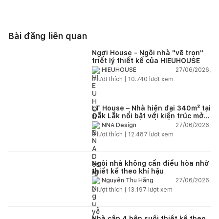
Bài đăng liên quan
Ngơi House - Ngôi nhà "vẽ trọn"
triết lý thiết kế của HIEUHOUSE
27/06/2026,
HIEUHOUSE
3
lượt thích |
10.740
lượt xem
LT House – Nhà hiện đại 340m² tại
Đắk Lắk nổi bật với kiến trúc mở
và hệ sân vườn kết nối thiên
27/06/2026,
NNA Design
nhiên
3
lượt thích |
12.487
lượt xem
Ngôi nhà không cần điều hòa nhờ
thiết kế theo khí hậu
27/06/2026,
Nguyễn Thu Hằng
2
lượt thích |
13.197
lượt xem
Nhà cấp 4 bên suối thiết kế theo