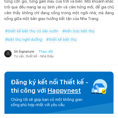
từng cơn gió, từng gam màu của trời và biển. Mỗi khoảnh khắc
trôi qua đều mang lại sự bình yên và cảm hứng mới, để gia chủ
cảm thấy không chỉ đang sống trong một ngôi nhà, mà đang
sống giữa một bản giao hưởng bất tận của Nha Trang.
#
thiết kế biệt thự có sân vườn
#
kiến trúc biệt thự
#
biệt thự nghỉ dưỡng
#
thiết kế biệt thự
Theo dõi
3A Signature
Tư vấn, thiết kế - Nhà thầu
Đăng ký kết nối Thiết kế -
thi công với
Happynest
Chúng tôi sẽ giúp bạn có một không gian
sống phù hợp nhất với yêu cầu