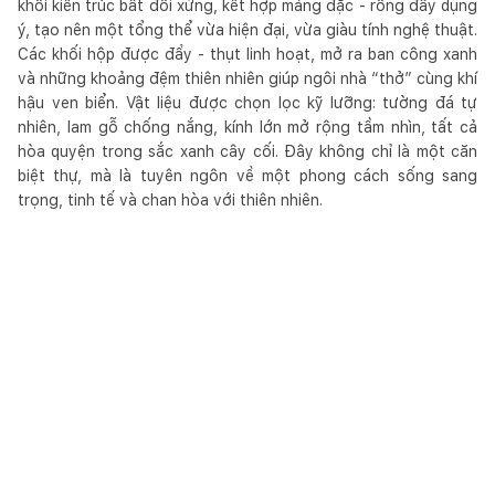
khối kiến trúc bất đối xứng, kết hợp mảng đặc - rỗng đầy dụng
ý, tạo nên một tổng thể vừa hiện đại, vừa giàu tính nghệ thuật.
Các khối hộp được đẩy - thụt linh hoạt, mở ra ban công xanh
và những khoảng đệm thiên nhiên giúp ngôi nhà “thở” cùng khí
hậu ven biển. Vật liệu được chọn lọc kỹ lưỡng: tường đá tự
nhiên, lam gỗ chống nắng, kính lớn mở rộng tầm nhìn, tất cả
hòa quyện trong sắc xanh cây cối. Đây không chỉ là một căn
biệt thự, mà là tuyên ngôn về một phong cách sống sang
trọng, tinh tế và chan hòa với thiên nhiên.