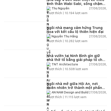
tinh thần Wabi Sabi, sống chậm
giữa thiên nhiên
27/06/2026,
Thu Nguyễn
1
lượt thích |
10.194
lượt xem
Ngôi nhà mang cảm hứng Trung
Hoa với kết cấu lộ thiên hiện đại
27/06/2026,
Nguyễn Thu Hằng
1
lượt thích |
10.262
lượt xem
Nhà vườn tại Ninh Bình gìn giữ
nhà thờ tổ bằng giải pháp tổ chức
lại không gian
27/06/2026,
TNT Architecture
1
lượt thích |
10.508
lượt xem
Ngôi nhà mở giữa Hội An, nơi
thiên nhiên trở thành một phần
của cuộc sống
27/06/2026,
AN NAM Design and Build
1
lượt thích |
11.115
lượt xem