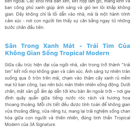
bên ngoài. Các khối nhà đan xen, kết hợp lam gỗ, mảng kính và
ban công phủ xanh giúp ánh sáng và gió len lỏi khắp không
gian. Đây không chỉ là lối dẫn vào nhà, mà là một hành trình
cảm xúc - nơi con người tìm thấy sự cân bằng ngay từ những
bước chân đầu tiên.
Sân Trong Xanh Mát - Trái Tim Của
Không Gian Sống Tropical Modern
Giữa cấu trúc hiện đại của ngôi nhà, sân trong trở thành “trái
tim” kết nối mọi không gian và cảm xúc. Ánh sáng tự nhiên tràn
xuống qua ô tròn trên mái, chạm vào thảm cây xanh rủ mềm
mại từ ban công, tạo nên bức màn thiên nhiên sống động. Dưới
chân, mặt sàn gỗ ấm áp dẫn tới khu bàn ăn ngoài trời – nơi gia
đình quây quần giữa tiếng nước róc rách và hương hoa
thoang thoảng. Mỗi chi tiết đều được tính toán để không gian
vừa thoáng đãng, vừa riêng tư, mang lại trải nghiệm sống chan
hòa giữa con người và thiên nhiên, đúng tinh thần Tropical
Modern của 3A Signature.