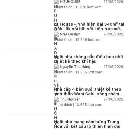
27/06/2026,
HIEUHOUSE
3
lượt thích |
11.276
lượt xem
LT House – Nhà hiện đại 340m² tại
Đắk Lắk nổi bật với kiến trúc mở
và hệ sân vườn kết nối thiên
27/06/2026,
NNA Design
nhiên
3
lượt thích |
15.846
lượt xem
Ngôi nhà không cần điều hòa nhờ
thiết kế theo khí hậu
27/06/2026,
Nguyễn Thu Hằng
2
lượt thích |
13.565
lượt xem
Nhà cấp 4 bên suối thiết kế theo
tinh thần Wabi Sabi, sống chậm
giữa thiên nhiên
27/06/2026,
Thu Nguyễn
1
lượt thích |
10.555
lượt xem
Ngôi nhà mang cảm hứng Trung
Hoa với kết cấu lộ thiên hiện đại