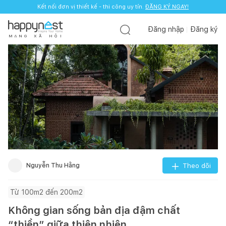
Kết nối đơn vị thiết kế - thi công uy tín.
ĐĂNG KÝ NGAY!
Đăng nhập
Đăng ký
M
Ạ
N
G
X
Ã
H
Ộ
I
Nguyễn Thu Hằng
Theo dõi
Từ 100m2 đến 200m2
Không gian sống bản địa đậm chất
“thiền” giữa thiên nhiên