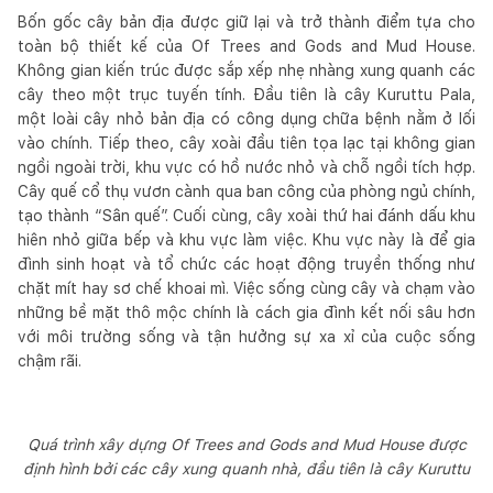
Bốn gốc cây bản địa được giữ lại và trở thành điểm tựa cho
toàn bộ thiết kế của Of Trees and Gods and Mud House.
Không gian kiến trúc được sắp xếp nhẹ nhàng xung quanh các
cây theo một trục tuyến tính. Đầu tiên là cây Kuruttu Pala,
một loài cây nhỏ bản địa có công dụng chữa bệnh nằm ở lối
vào chính. Tiếp theo, cây xoài đầu tiên tọa lạc tại không gian
ngồi ngoài trời, khu vực có hồ nước nhỏ và chỗ ngồi tích hợp.
Cây quế cổ thụ vươn cành qua ban công của phòng ngủ chính,
tạo thành “Sân quế”. Cuối cùng, cây xoài thứ hai đánh dấu khu
hiên nhỏ giữa bếp và khu vực làm việc. Khu vực này là để gia
đình sinh hoạt và tổ chức các hoạt động truyền thống như
chặt mít hay sơ chế khoai mì. Việc sống cùng cây và chạm vào
những bề mặt thô mộc chính là cách gia đình kết nối sâu hơn
với môi trường sống và tận hưởng sự xa xỉ của cuộc sống
chậm rãi.
Quá trình xây dựng Of Trees and Gods and Mud House được
định hình bởi các cây xung quanh nhà, đầu tiên là cây Kuruttu