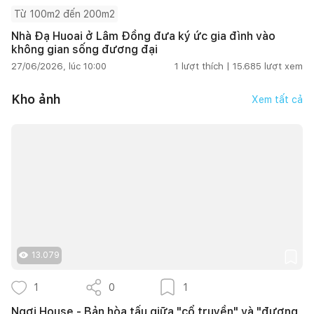
Từ 100m2 đến 200m2
Nhà Đạ Huoai ở Lâm Đồng đưa ký ức gia đình vào
không gian sống đương đại
27/06/2026, lúc 10:00
1
lượt thích |
15.685
lượt xem
Kho ảnh
Xem tất cả
13.079
1
0
1
Ngơi House - Bản hòa tấu giữa "cổ truyền" và "đương