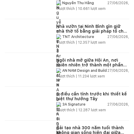
27/06/2026,
Nguyễn Thu Hằng
1
lượt thích |
10.661
lượt xem
Nhà vườn tại Ninh Bình gìn giữ
nhà thờ tổ bằng giải pháp tổ chức
lại không gian
27/06/2026,
TNT Architecture
1
lượt thích |
12.357
lượt xem
Ngôi nhà mở giữa Hội An, nơi
thiên nhiên trở thành một phần
của cuộc sống
27/06/2026,
AN NAM Design and Build
1
lượt thích |
11.234
lượt xem
5 điều cần tính trước khi thiết kế
biệt thự hướng Tây
27/06/2026,
3A Signature
2
lượt thích |
12.287
lượt xem
Cải tạo nhà 300 năm tuổi thành
không gian sống hiện đại giữa