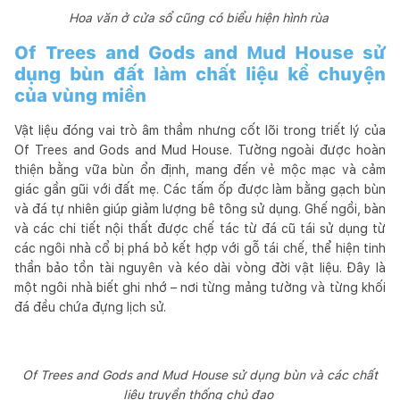
Hoa văn ở cửa sổ cũng có biểu hiện hình rùa
Of Trees and Gods and Mud House sử
dụng bùn đất làm chất liệu kể chuyện
của vùng miền
Vật liệu đóng vai trò âm thầm nhưng cốt lõi trong triết lý của
Of Trees and Gods and Mud House. Tường ngoài được hoàn
thiện bằng vữa bùn ổn định, mang đến vẻ mộc mạc và cảm
giác gần gũi với đất mẹ. Các tấm ốp được làm bằng gạch bùn
và đá tự nhiên giúp giảm lượng bê tông sử dụng. Ghế ngồi, bàn
và các chi tiết nội thất được chế tác từ đá cũ tái sử dụng từ
các ngôi nhà cổ bị phá bỏ kết hợp với gỗ tái chế, thể hiện tinh
thần bảo tồn tài nguyên và kéo dài vòng đời vật liệu. Đây là
một ngôi nhà biết ghi nhớ – nơi từng mảng tường và từng khối
đá đều chứa đựng lịch sử.
Of Trees and Gods and Mud House sử dụng bùn và các chất
liệu truyền thống chủ đạo