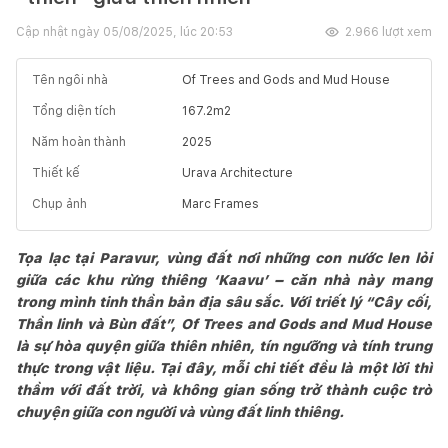
Cập nhật ngày
05/08/2025, lúc 20:53
2.966
lượt xem
Tên ngôi nhà
Of Trees and Gods and Mud House
Tổng diện tích
167.2
m2
Năm hoàn thành
2025
Thiết kế
Urava Architecture
Chụp ảnh
Marc Frames
Tọa lạc tại Paravur, vùng đất nơi những con nước len lỏi
giữa các khu rừng thiêng ‘Kaavu’ – căn nhà này mang
trong mình tinh thần bản địa sâu sắc. Với triết lý “Cây cối,
Thần linh và Bùn đất”, Of Trees and Gods and Mud House
là sự hòa quyện giữa thiên nhiên, tín ngưỡng và tính trung
thực trong vật liệu. Tại đây, mỗi chi tiết đều là một lời thì
thầm với đất trời, và không gian sống trở thành cuộc trò
chuyện giữa con người và vùng đất linh thiêng.