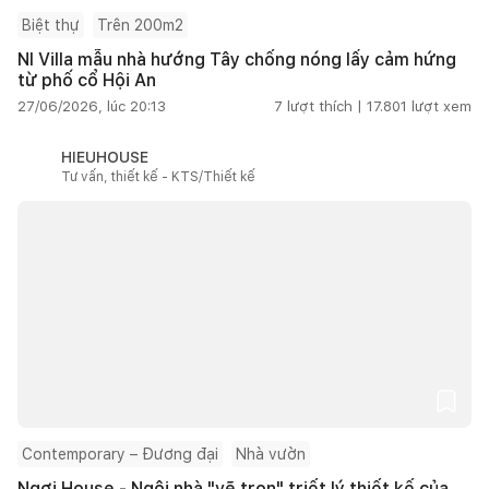
Biệt thự
Trên 200m2
NI Villa mẫu nhà hướng Tây chống nóng lấy cảm hứng
từ phố cổ Hội An
27/06/2026, lúc 20:13
7
lượt thích |
17.801
lượt xem
HIEUHOUSE
Tư vấn, thiết kế - KTS/Thiết kế
Contemporary – Đương đại
Nhà vườn
Ngơi House - Ngôi nhà "vẽ trọn" triết lý thiết kế của