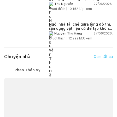
thiên nhiên
27/06/2026,
Thu Nguyễn
1
lượt thích |
10.152
lượt xem
Ngôi nhà tái chế giữa lòng đô thị,
tận dụng vật liệu cũ để tạo không
gian sống linh hoạt
27/06/2026,
Nguyễn Thu Hằng
2
lượt thích |
12.292
lượt xem
Chuyện nhà
Xem tất cả
Phan Thảo Vy