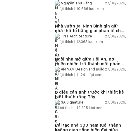
27/06/2026,
Nguyễn Thu Hằng
1
lượt thích |
10.666
lượt xem
Nhà vườn tại Ninh Bình gìn giữ
nhà thờ tổ bằng giải pháp tổ chức
lại không gian
27/06/2026,
TNT Architecture
1
lượt thích |
12.363
lượt xem
Ngôi nhà mở giữa Hội An, nơi
thiên nhiên trở thành một phần
của cuộc sống
27/06/2026,
AN NAM Design and Build
1
lượt thích |
11.241
lượt xem
5 điều cần tính trước khi thiết kế
biệt thự hướng Tây
27/06/2026,
3A Signature
2
lượt thích |
12.295
lượt xem
Cải tạo nhà 300 năm tuổi thành
không gian sống hiện đại giữa