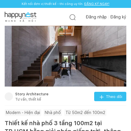
Kết nối đơn vị thiết kế - thi công uy tín.
ĐĂNG KÝ NGAY!
Đăng nhập
Đăng ký
M
Ạ
N
G
X
Ã
H
Ộ
I
Story Architecture
Theo dõi
Tư vấn, thiết kế
Modern - Hiện đại
Nhà phố
Từ 50m2 đến 100m2
Thiết kế nhà phố 3 tầng 100m2 tại