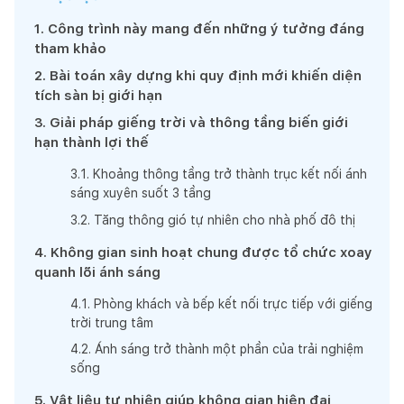
1
.
Công trình này mang đến những ý tưởng đáng
tham khảo
2
.
Bài toán xây dựng khi quy định mới khiến diện
tích sàn bị giới hạn
3
.
Giải pháp giếng trời và thông tầng biến giới
hạn thành lợi thế
3
.
1
.
Khoảng thông tầng trở thành trục kết nối ánh
sáng xuyên suốt 3 tầng
3
.
2
.
Tăng thông gió tự nhiên cho nhà phố đô thị
4
.
Không gian sinh hoạt chung được tổ chức xoay
quanh lõi ánh sáng
4
.
1
.
Phòng khách và bếp kết nối trực tiếp với giếng
trời trung tâm
4
.
2
.
Ánh sáng trở thành một phần của trải nghiệm
sống
5
.
Vật liệu tự nhiên giúp không gian hiện đại