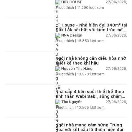
27/06/2026,
HIEUHOUSE
3
lượt thích |
11.290
lượt xem
LT House – Nhà hiện đại 340m² tại
Đắk Lắk nổi bật với kiến trúc mở
và hệ sân vườn kết nối thiên
27/06/2026,
NNA Design
nhiên
3
lượt thích |
15.853
lượt xem
Ngôi nhà không cần điều hòa nhờ
thiết kế theo khí hậu
27/06/2026,
Nguyễn Thu Hằng
2
lượt thích |
13.578
lượt xem
Nhà cấp 4 bên suối thiết kế theo
tinh thần Wabi Sabi, sống chậm
giữa thiên nhiên
27/06/2026,
Thu Nguyễn
1
lượt thích |
10.565
lượt xem
Ngôi nhà mang cảm hứng Trung
Hoa với kết cấu lộ thiên hiện đại