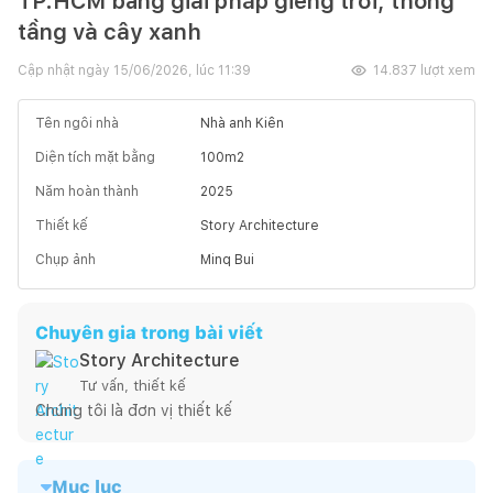
TP.HCM bằng giải pháp giếng trời, thông
tầng và cây xanh
Cập nhật ngày
15/06/2026, lúc 11:39
14.837
lượt xem
Tên ngôi nhà
Nhà anh Kiên
Diện tích mặt bằng
100
m2
Năm hoàn thành
2025
Thiết kế
Story Architecture
Chụp ảnh
Minq Bui
Chuyên gia trong bài viết
Story Architecture
Tư vấn, thiết kế
Chúng tôi là đơn vị thiết kế
Mục lục