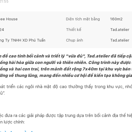
21:55
njee House
Diện tích mặt bằng
160
m2
24
Thiết kế
Tad.atelier
ng Ty TNHH XD Phú Tuấn
Chụp ảnh
Tad.atelier
n đề cao tính bối cảnh và triết lý "vừa đủ", Tad.atelier đã tiếp 
sống hài hòa giữa con người và thiên nhiên. Công trình này được 
hồng và hai con trai, trên mảnh đất rộng 7x40m tại khu vực bán
hướng về thung lũng, mang đến nhiều cơ hội để kiến tạo không g
át triển các ngôi nhà mật độ cao thường thấy trong khu vực, nhó
ủ”.
iệc đưa ra các giải pháp được tập trung dựa trên bối cảnh địa thế h
n lược chính: