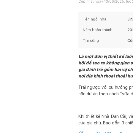
Cập nhật ngày
13/06/2025, lúc 
Tên ngôi nhà
Ji
Năm hoàn thành
20
Thi công
Cô
Là một đơn vị thiết kế luô
hội để tạo ra không gian 
gia đình trẻ gồm hai vợ c
nơi địa hình thoai thoải 
Trái ngược với xu hướng ph
cận dự án theo cách “vừa đ
Khi thiết kế Nhà Đan Cài, v
của gia chủ. Bao gồm 3 chiế