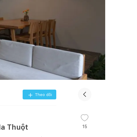
Theo dõi
Ma Thuột
15