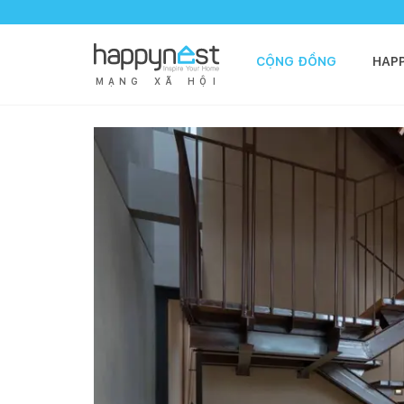
CỘNG ĐỒNG
HAP
M
Ạ
N
G
X
Ã
H
Ộ
I