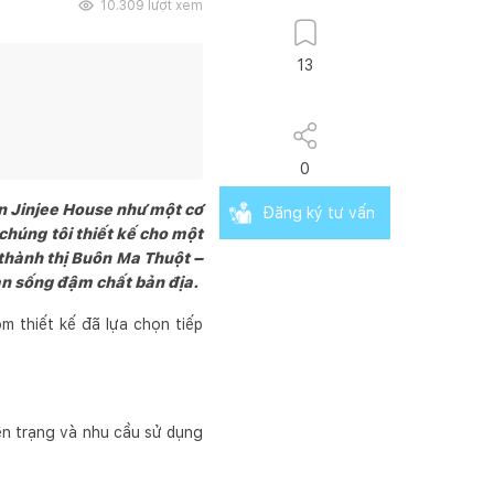
10.309
lượt xem
13
0
cận Jinjee House như một cơ
Đăng ký tư vấn
chúng tôi thiết kế cho một
 thành thị Buôn Ma Thuột –
ian sống đậm chất bản địa.
m thiết kế đã lựa chọn tiếp
iện trạng và nhu cầu sử dụng