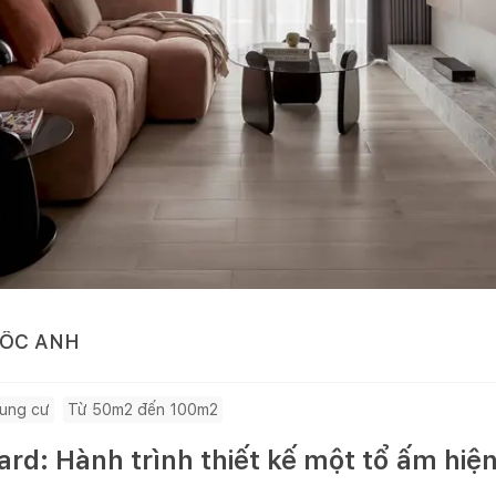
UỐC ANH
ung cư
Từ 50m2 đến 100m2
rd: Hành trình thiết kế một tổ ấm hiện