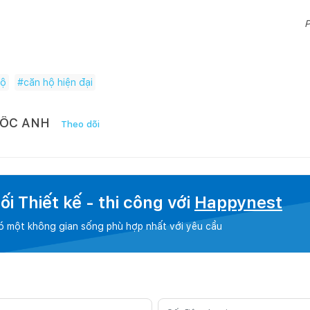
P
hộ
#
căn hộ hiện đại
UỐC ANH
Theo dõi
i Thiết kế - thi công với
Happynest
có một không gian sống phù hợp nhất với yêu cầu