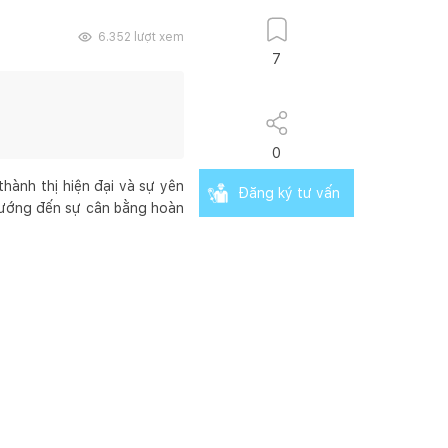
6.352
lượt xem
7
0
hành thị hiện đại và sự yên
Đăng ký tư vấn
 hướng đến sự cân bằng hoàn