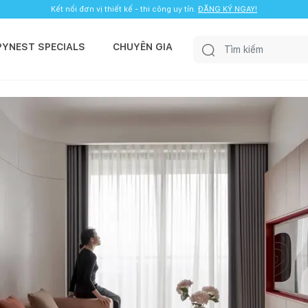
Kết nối đơn vị thiết kế - thi công uy tín.
ĐĂNG KÝ NGAY!
PYNEST SPECIALS
CHUYÊN GIA