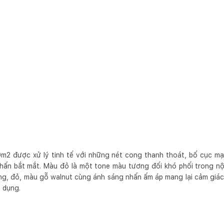
m2 được xử lý tinh tế với những nét cong thanh thoát, bố cục mạc
nhấn bắt mắt. Màu đỏ là một tone màu tương đối khó phối trong nội
rắng, đỏ, màu gỗ walnut cùng ánh sáng nhấn ấm áp mang lại cảm gi
ử dụng.