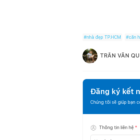
#
nhà đẹp TP.HCM
#
căn 
TRẦN VĂN Q
Đăng ký kết nố
Chúng tôi sẽ giúp bạn 
Thông tin liên hệ
*