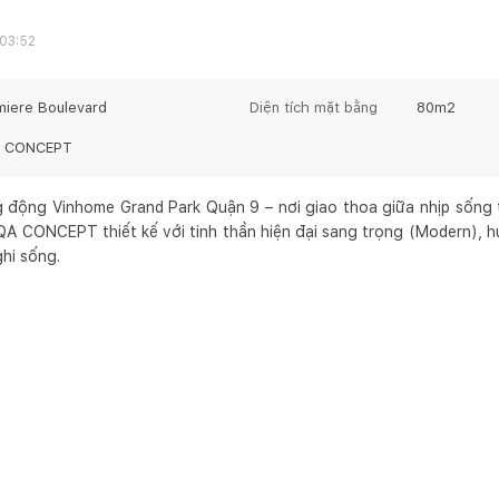
 03:52
miere Boulevard
Diện tích mặt bằng
80
m2
 CONCEPT
g động Vinhome Grand Park Quận 9 – nơi giao thoa giữa nhịp sống t
 QA CONCEPT thiết kế với tinh thần hiện đại sang trọng (Modern),
hi sống.