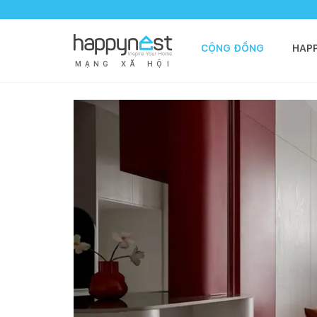
CỘNG ĐỒNG
HAP
M
Ạ
N
G
X
Ã
H
Ộ
I