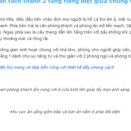
n tách thành 2 tầng riêng biệt giữa chung 
nd Villa, điều đầu tiên chào đón mọi người là hồ cá Koi êm ả, mặt 
anh. Phía bên trái là căn phòng khách và phòng ăn mở liền mạch, t
i. Ngay phía sau là cầu thang dẫn lên tầng trên với bầu không khí 
ự thoáng mát và rộng rãi.
không gian sinh hoạt chung với nhà kho, phòng cho người giúp việ
tầng 1 dành cho sự riêng tư và thư giãn với 2 phòng ngủ và phòng t
Biệt thự mang vẻ đẹp bền vững với thiết kế đầy phong cách
ian phòng khách ấm cúng với ô cửa kính lớn giúp lấy trọn ánh sáng 
Khu vực ăn uống gồm bếp và bàn ăn nằm ở phía đối diện