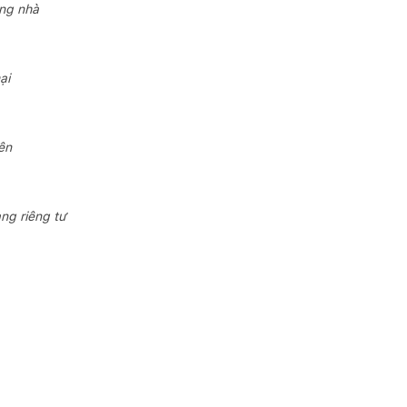
ang nhà
ại
ên
ang riêng tư