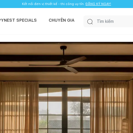
Kết nối đơn vị thiết kế - thi công uy tín.
ĐĂNG KÝ NGAY!
PYNEST SPECIALS
CHUYÊN GIA