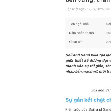
Cập nhật ngày
17/04/2025, lúc 
Tên ngôi nhà
Soi
Năm hoàn thành
20
Chụp ảnh
An
Soil and Sand Villa tọa lạ
giữa thiết kế đương đại v
mạnh vào sự tối giản, tho
nhập liền mạch với môi t
Soil and San
Sự gắn kết chặt ch
Kiến trúc của Soil and Sand