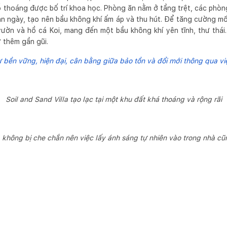
ỗ thoáng được bố trí khoa học. Phòng ăn nằm ở tầng trệt, các phò
n ngày, tạo nên bầu không khí ấm áp và thu hút. Để tăng cường mối 
ườn và hồ cá Koi, mang đến một bầu không khí yên tĩnh, thư thái
 thêm gần gũi.
ự bền vững, hiện đại, cân bằng giữa bảo tồn và đổi mới thông qua việ
Soil and Sand Villa tạo lạc tại một khu đất khá thoáng và rộng rãi
không bị che chắn nên việc lấy ánh sáng tự nhiên vào trong nhà cũ