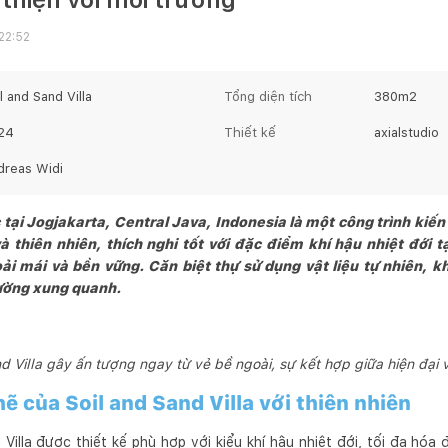
22:52
l and Sand Villa
Tổng diện tích
380
m2
24
Thiết kế
axialstudio
dreas Widi
c tại Jogjakarta, Central Java, Indonesia là một công trình kiến
à thiên nhiên, thích nghi tốt với đặc điểm khí hậu nhiệt đới 
ải mái và bền vững. Căn biệt thự sử dụng vật liệu tự nhiên, 
rường xung quanh.
d Villa gây ấn tượng ngay từ vẻ bề ngoài, sự kết hợp giữa hiện đại
ẽ của Soil and Sand Villa với thiên nhiên
 Villa được thiết kế phù hợp với kiểu khí hậu nhiệt đới, tối đa hó