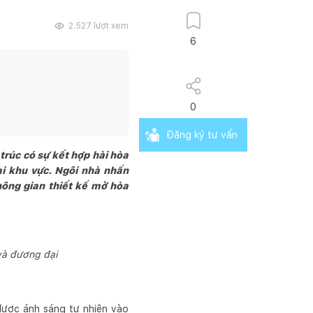
2.527
lượt xem
6
0
Đăng ký tư vấn
 trúc có sự kết hợp hài hòa
tại khu vực. Ngôi nhà nhấn
không gian thiết kế mở hòa
 và đương đại
a được ánh sáng tự nhiên vào