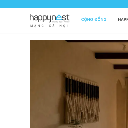
CỘNG ĐỒNG
HAP
M
Ạ
N
G
X
Ã
H
Ộ
I