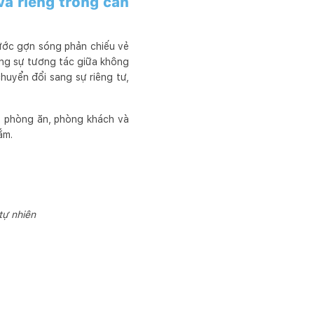
và riêng trong căn
nước gợn sóng phản chiếu vẻ
ăng sự tương tác giữa không
chuyển đổi sang sự riêng tư,
c, phòng ăn, phòng khách và
ắm.
tự nhiên