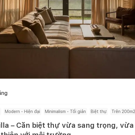
ằng
Modern - Hiện đại
Minimalism - Tối giản
Biệt thự
Trên 200m
lla – Căn biệt thự vừa sang trọng, vừa 
thiện với môi trường