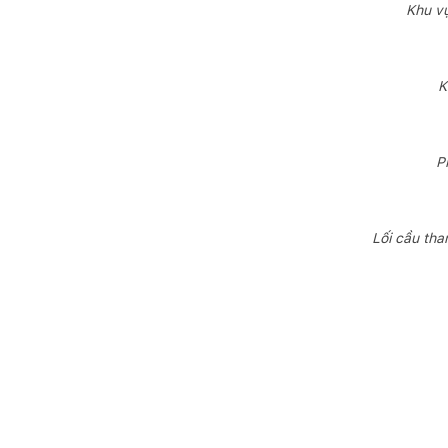
Khu vự
K
P
Lối cầu tha