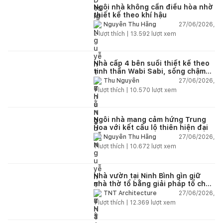
Ngôi nhà không cần điều hòa nhờ
thiết kế theo khí hậu
27/06/2026,
Nguyễn Thu Hằng
2
lượt thích |
13.592
lượt xem
Nhà cấp 4 bên suối thiết kế theo
tinh thần Wabi Sabi, sống chậm
giữa thiên nhiên
27/06/2026,
Thu Nguyễn
1
lượt thích |
10.570
lượt xem
Ngôi nhà mang cảm hứng Trung
Hoa với kết cấu lộ thiên hiện đại
27/06/2026,
Nguyễn Thu Hằng
1
lượt thích |
10.672
lượt xem
Nhà vườn tại Ninh Bình gìn giữ
nhà thờ tổ bằng giải pháp tổ chức
lại không gian
27/06/2026,
TNT Architecture
1
lượt thích |
12.369
lượt xem