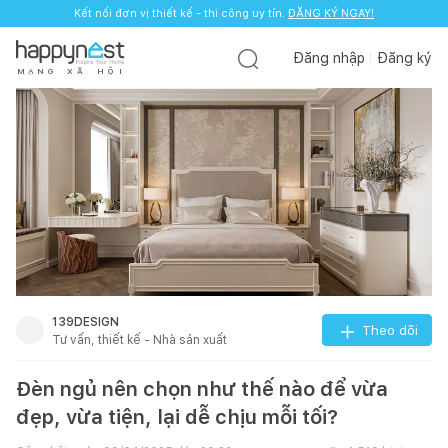
Kết nối đơn vị thiết kế - thi công uy tín.
ĐĂNG KÝ NGAY!
Đăng nhập
Đăng ký
M
Ạ
N
G
X
Ã
H
Ộ
I
139DESIGN
Theo dõi
Tư vấn, thiết kế - Nhà sản xuất
Đèn ngủ nên chọn như thế nào để vừa
đẹp, vừa tiện, lại dễ chịu mỗi tối?