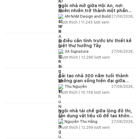
Ngôi nhà mở giữa Hội An, nơi
thiên nhiên trở thành một phần
của cuộc sống
27/06/2026,
AN NAM Design and Build
1
lượt thích |
11.245
lượt xem
5 điều cần tính trước khi thiết kế
biệt thự hướng Tây
27/06/2026,
3A Signature
2
lượt thích |
12.296
lượt xem
Cải tạo nhà 300 năm tuổi thành
không gian sống hiện đại giữa
thiên nhiên
27/06/2026,
Thu Nguyễn
1
lượt thích |
10.159
lượt xem
Ngôi nhà tái chế giữa lòng đô thị,
tận dụng vật liệu cũ để tạo không
gian sống linh hoạt
27/06/2026,
Nguyễn Thu Hằng
2
lượt thích |
12.299
lượt xem