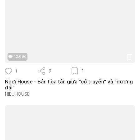
13.090
1
0
1
Ngơi House - Bản hòa tấu giữa "cổ truyền" và "đương
đại"
HIEUHOUSE