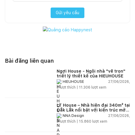
Gửi yêu cầu
Bài đăng liên quan
Ngơi House - Ngôi nhà "vẽ trọn"
triết lý thiết kế của HIEUHOUSE
27/06/2026,
HIEUHOUSE
3
lượt thích |
11.306
lượt xem
LT House – Nhà hiện đại 340m² tại
Đắk Lắk nổi bật với kiến trúc mở
và hệ sân vườn kết nối thiên
27/06/2026,
NNA Design
nhiên
3
lượt thích |
15.860
lượt xem