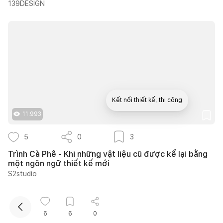
139DESIGN
Kết nối thiết kế, thi công
11.993
Mua sắm hoàn thiện nhà
5
0
3
Trình Cà Phê - Khi những vật liệu cũ được kể lại bằng
một ngôn ngữ thiết kế mới
S2studio
6
6
0