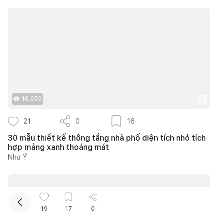
Kết nối thiết kế, thi công
16.659
21
0
16
Mua sắm hoàn thiện nhà
30 mẫu thiết kế thông tầng nhà phố diện tích nhỏ tích
hợp mảng xanh thoáng mát
Như Ý
19
17
0