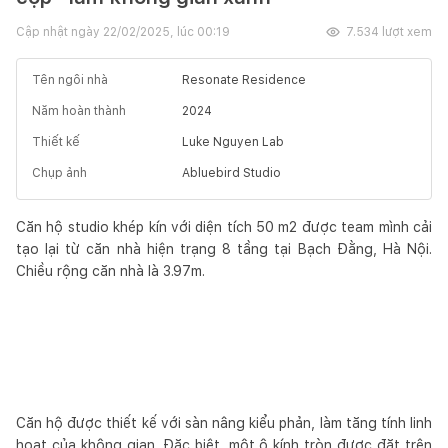
Cập nhật ngày
22/02/2025, lúc 00:19
7.534
lượt xem
Tên ngôi nhà
Resonate Residence
Năm hoàn thành
2024
Thiết kế
Luke Nguyen Lab
Chụp ảnh
Abluebird Studio
Căn hộ studio khép kín với diện tích 50 m2 được team mình cải
tạo lại từ căn nhà hiện trạng 8 tầng tại Bạch Đằng, Hà Nội.
Chiều rộng căn nhà là 3.97m.
Căn hộ được thiết kế với sàn nâng kiểu phản, làm tăng tính linh
hoạt của không gian. Đặc biệt, một ô kính tròn được đặt trên