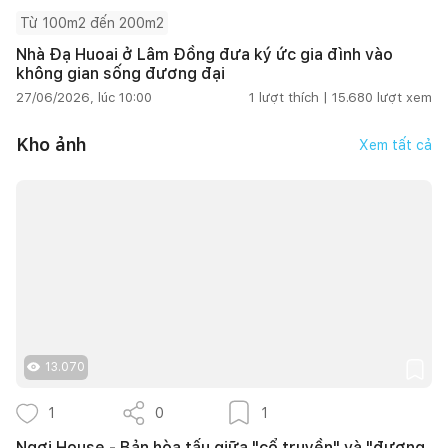
Từ 100m2 đến 200m2
Nhà Đạ Huoai ở Lâm Đồng đưa ký ức gia đình vào
không gian sống đương đại
27/06/2026, lúc 10:00
1
lượt thích |
15.680
lượt xem
Kho ảnh
Xem tất cả
13.070
1
0
1
Ngơi House - Bản hòa tấu giữa "cổ truyền" và "đương