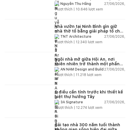
27/06/2026,
Nguyễn Thu Hằng
1
lượt thích |
10.646
lượt xem
Nhà vườn tại Ninh Bình gìn giữ
nhà thờ tổ bằng giải pháp tổ chức
lại không gian
27/06/2026,
TNT Architecture
1
lượt thích |
12.340
lượt xem
Ngôi nhà mở giữa Hội An, nơi
thiên nhiên trở thành một phần
của cuộc sống
27/06/2026,
AN NAM Design and Build
1
lượt thích |
11.218
lượt xem
5 điều cần tính trước khi thiết kế
biệt thự hướng Tây
27/06/2026,
3A Signature
2
lượt thích |
12.274
lượt xem
Cải tạo nhà 300 năm tuổi thành
không gian sống hiện đại giữa