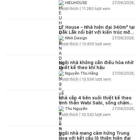
27/06/2026,
HIEUHOUSE
3
lượt thích |
11.260
lượt xem
LT House – Nhà hiện đại 340m² tại
Đắk Lắk nổi bật với kiến trúc mở
và hệ sân vườn kết nối thiên
27/06/2026,
NNA Design
nhiên
3
lượt thích |
15.835
lượt xem
Ngôi nhà không cần điều hòa nhờ
thiết kế theo khí hậu
27/06/2026,
Nguyễn Thu Hằng
2
lượt thích |
13.556
lượt xem
Nhà cấp 4 bên suối thiết kế theo
tinh thần Wabi Sabi, sống chậm
giữa thiên nhiên
27/06/2026,
Thu Nguyễn
1
lượt thích |
10.542
lượt xem
Ngôi nhà mang cảm hứng Trung
Hoa với kết cấu lộ thiên hiện đại