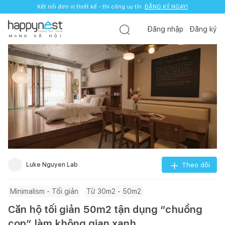
Kết nối đơn vị thiết kế - thi công uy tín.
ĐĂNG KÝ NGAY!
Đăng nhập
Đăng ký
M
Ạ
N
G
X
Ã
H
Ộ
I
Luke Nguyen Lab
Theo dõi
Minimalism - Tối giản
Từ 30m2 - 50m2
Căn hộ tối giản 50m2 tận dụng “chuồng
cọp” làm không gian xanh