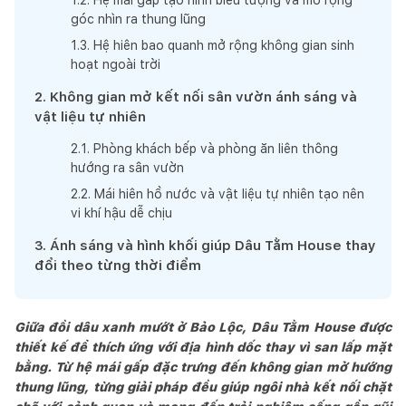
góc nhìn ra thung lũng
1
.
3
.
Hệ hiên bao quanh mở rộng không gian sinh
hoạt ngoài trời
2
.
Không gian mở kết nối sân vườn ánh sáng và
vật liệu tự nhiên
2
.
1
.
Phòng khách bếp và phòng ăn liên thông
hướng ra sân vườn
2
.
2
.
Mái hiên hồ nước và vật liệu tự nhiên tạo nên
vi khí hậu dễ chịu
3
.
Ánh sáng và hình khối giúp Dâu Tằm House thay
đổi theo từng thời điểm
Giữa đồi dâu xanh mướt ở Bảo Lộc, Dâu Tằm House được
thiết kế để thích ứng với địa hình dốc thay vì san lấp mặt
bằng. Từ hệ mái gấp đặc trưng đến không gian mở hướng
thung lũng, từng giải pháp đều giúp ngôi nhà kết nối chặt