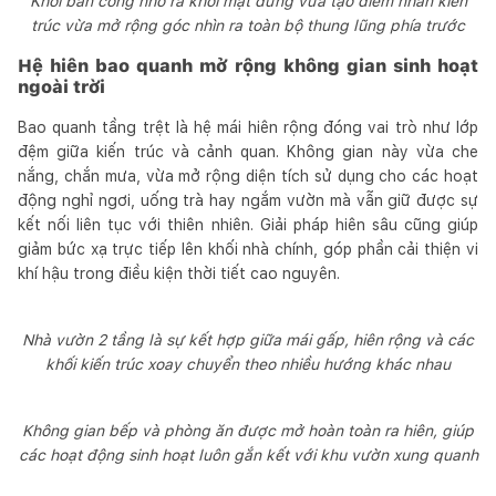
Khối ban công nhô ra khỏi mặt đứng vừa tạo điểm nhấn kiến
trúc vừa mở rộng góc nhìn ra toàn bộ thung lũng phía trước
Hệ hiên bao quanh mở rộng không gian sinh hoạt
ngoài trời
Bao quanh tầng trệt là hệ mái hiên rộng đóng vai trò như lớp
đệm giữa kiến trúc và cảnh quan. Không gian này vừa che
nắng, chắn mưa, vừa mở rộng diện tích sử dụng cho các hoạt
động nghỉ ngơi, uống trà hay ngắm vườn mà vẫn giữ được sự
kết nối liên tục với thiên nhiên. Giải pháp hiên sâu cũng giúp
giảm bức xạ trực tiếp lên khối nhà chính, góp phần cải thiện vi
khí hậu trong điều kiện thời tiết cao nguyên.
Nhà vườn 2 tầng là sự kết hợp giữa mái gấp, hiên rộng và các
khối kiến trúc xoay chuyển theo nhiều hướng khác nhau
Không gian bếp và phòng ăn được mở hoàn toàn ra hiên, giúp
các hoạt động sinh hoạt luôn gắn kết với khu vườn xung quanh