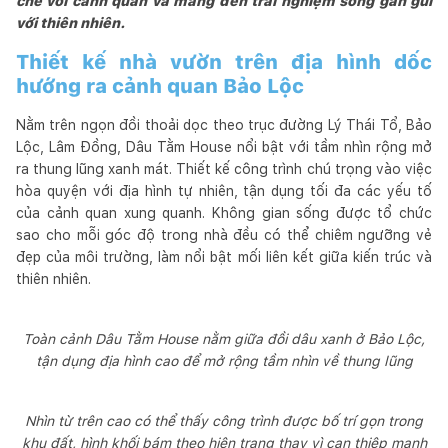
chẽ với cảnh quan và mang đến trải nghiệm sống gần gũi
với thiên nhiên.
Thiết kế nhà vườn trên địa hình dốc
hướng ra cảnh quan Bảo Lộc
Nằm trên ngọn đồi thoải dọc theo trục đường Lý Thái Tổ, Bảo
Lộc, Lâm Đồng, Dâu Tằm House nổi bật với tầm nhìn rộng mở
ra thung lũng xanh mát. Thiết kế công trình chú trọng vào việc
hòa quyện với địa hình tự nhiên, tận dụng tối đa các yếu tố
của cảnh quan xung quanh. Không gian sống được tổ chức
sao cho mỗi góc độ trong nhà đều có thể chiêm ngưỡng vẻ
đẹp của môi trường, làm nổi bật mối liên kết giữa kiến trúc và
thiên nhiên.
Toàn cảnh Dâu Tằm House nằm giữa đồi dâu xanh ở Bảo Lộc,
tận dụng địa hình cao để mở rộng tầm nhìn về thung lũng
Nhìn từ trên cao có thể thấy công trình được bố trí gọn trong
khu đất, hình khối bám theo hiện trạng thay vì can thiệp mạnh