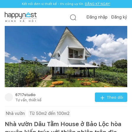
Kết nối đơn vị thiết kế - thi công uy tín.
ĐĂNG KÝ NGAY!
Đăng nhập
Đăng ký
M
Ạ
N
G
X
Ã
H
Ộ
I
6717studio
Theo dõi
Tư vấn, thiết kế
Nhà vườn
Từ 50m2 đến 100m2
Nhà vườn Dâu Tằm House ở Bảo Lộc hòa