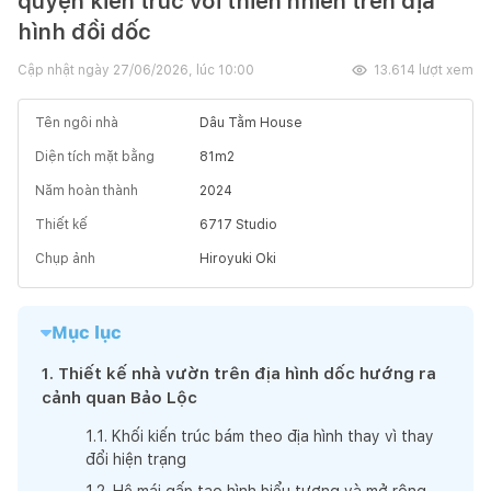
quyện kiến trúc với thiên nhiên trên địa
hình đồi dốc
Cập nhật ngày
27/06/2026, lúc 10:00
13.614
lượt xem
Tên ngôi nhà
Dâu Tằm House
Diện tích mặt bằng
81
m2
Năm hoàn thành
2024
Thiết kế
6717 Studio
Chụp ảnh
Hiroyuki Oki
Mục lục
1
.
Thiết kế nhà vườn trên địa hình dốc hướng ra
cảnh quan Bảo Lộc
1
.
1
.
Khối kiến trúc bám theo địa hình thay vì thay
đổi hiện trạng
1
.
2
.
Hệ mái gấp tạo hình biểu tượng và mở rộng