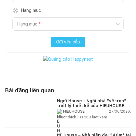
Hạng mục
Hạng mục
*
Gửi yêu cầu
Bài đăng liên quan
Ngơi House - Ngôi nhà "vẽ trọn"
triết lý thiết kế của HIEUHOUSE
27/06/2026,
HIEUHOUSE
3
lượt thích |
11.260
lượt xem
LT House – Nhà hiện đại 340m² tại