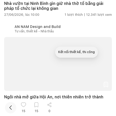
Nhà vườn tại Ninh Bình gìn giữ nhà thờ tổ bằng giải
pháp tổ chức lại không gian
27/06/2026, lúc 10:00
1
lượt thích |
12.341
lượt xem
AN NAM Design and Build
Tư vấn, thiết kế - Nhà thầu
Kết nối thiết kế, thi công
Mua sắm hoàn thiện nhà
Ngôi nhà mở giữa Hội An, nơi thiên nhiên trở thành
một phần của cuộc sống
27/06/2026, lúc 10:00
1
lượt thích |
11.222
lượt xem
15
15
0