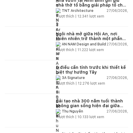
Nhà vườn tại Ninh Bình gìn giữ
nhà thờ tổ bằng giải pháp tổ chức
lại không gian
27/06/2026,
TNT Architecture
1
lượt thích |
12.341
lượt xem
Ngôi nhà mở giữa Hội An, nơi
thiên nhiên trở thành một phần
của cuộc sống
27/06/2026,
AN NAM Design and Build
1
lượt thích |
11.222
lượt xem
5 điều cần tính trước khi thiết kế
biệt thự hướng Tây
27/06/2026,
3A Signature
2
lượt thích |
12.276
lượt xem
Cải tạo nhà 300 năm tuổi thành
không gian sống hiện đại giữa
thiên nhiên
27/06/2026,
Thu Nguyễn
1
lượt thích |
10.133
lượt xem