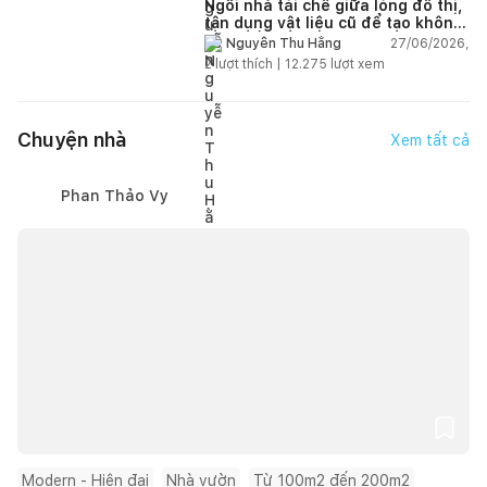
Ngôi nhà tái chế giữa lòng đô thị,
tận dụng vật liệu cũ để tạo không
gian sống linh hoạt
27/06/2026,
Nguyễn Thu Hằng
2
lượt thích |
12.275
lượt xem
Chuyện nhà
Xem tất cả
Phan Thảo Vy
Modern - Hiện đại
Nhà vườn
Từ 100m2 đến 200m2