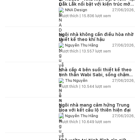
Đắk Lắk nổi bật với kiến trúc mở
và hệ sân vườn kết nối thiên
27/06/2026,
NNA Design
nhiên
3
lượt thích |
15.836
lượt xem
Ngôi nhà không cần điều hòa nhờ
thiết kế theo khí hậu
27/06/2026,
Nguyễn Thu Hằng
2
lượt thích |
13.557
lượt xem
Nhà cấp 4 bên suối thiết kế theo
tinh thần Wabi Sabi, sống chậm
giữa thiên nhiên
27/06/2026,
Thu Nguyễn
1
lượt thích |
10.544
lượt xem
Ngôi nhà mang cảm hứng Trung
Hoa với kết cấu lộ thiên hiện đại
27/06/2026,
Nguyễn Thu Hằng
1
lượt thích |
10.649
lượt xem