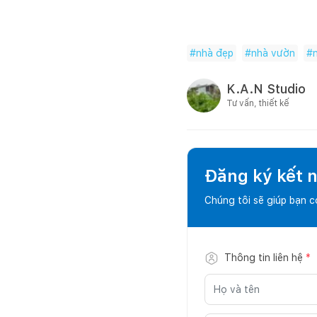
#
nhà đẹp
#
nhà vườn
#
K.A.N Studio
Tư vấn, thiết kế
Đăng ký kết nố
Chúng tôi sẽ giúp bạn 
Thông tin liên hệ
*