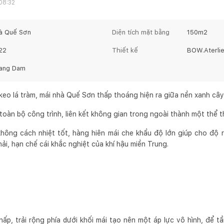
08:32
à Quế Sơn
Diện tích mặt bằng
150
m2
22
Thiết kế
BOW.Aterlie
ang Dam
keo lá tràm, mái nhà Quế Sơn thấp thoáng hiện ra giữa nền xanh cây
 toàn bộ công trình, liên kết không gian trong ngoài thành một thể 
hông cách nhiệt tốt, hàng hiên mái che khẩu độ lớn giúp cho độ 
ải, hạn chế cái khắc nghiệt của khí hậu miền Trung.
ấp, trải rộng phía dưới khối mái tạo nên một áp lực vô hình, để t