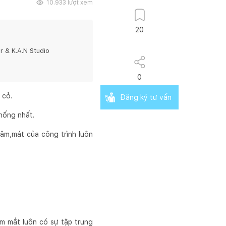
10.933
lượt xem
20
r & K.A.N Studio
0
 cỏ.
Đăng ký tư vấn
thống nhất.
râm,mát của công trình luôn
ầm mắt luôn có sự tập trung