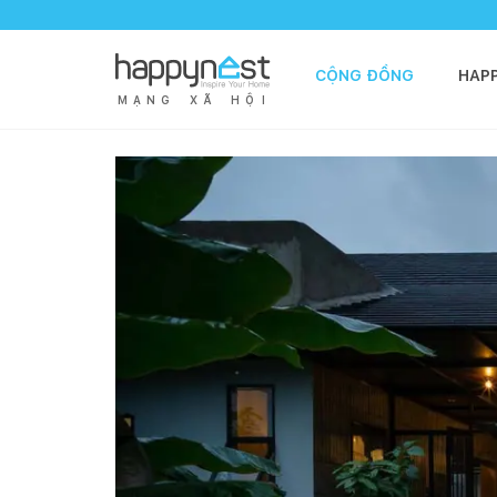
CỘNG ĐỒNG
HAP
M
Ạ
N
G
X
Ã
H
Ộ
I