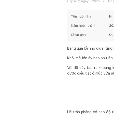
Cập nhật ngày
17/02/2025, lúc 
Tên ngôi nhà
Nh
Năm hoàn thành
20
Chụp ảnh
Qu
Băng qua lối nhỏ giữa rừng 
Khối mái lớn ấy bao phủ lên
Với độ dày tạo ra khoảng k
được điều tiết ở mức vừa ph
Hệ trần phẳng có cao độ th