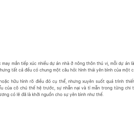
 may mắn tiếp xúc nhiều dự án nhà ở nông thôn thú vị, mỗi dự án 
nhưng tất cả đều có chung một câu hỏi: hình thái yên bình của một
 hoặc hữu hình rõ điều đó cụ thể, nhưng xuyên suốt quá trình thiế
ểu của cô chú thế hệ trước, sự nhẫn nại và tỉ mẫn trong từng chi t
ơng có lẽ đã là khởi nguồn cho sự yên bình như thế.