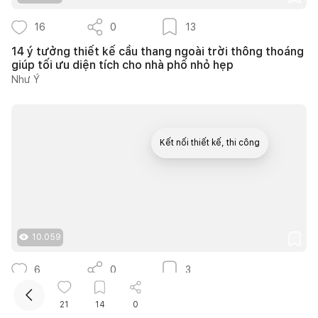
16
0
13
14 ý tưởng thiết kế cầu thang ngoài trời thông thoáng
giúp tối ưu diện tích cho nhà phố nhỏ hẹp
Như Ý
Kết nối thiết kế, thi công
Mua sắm hoàn thiện nhà
10.059
6
0
3
Căn hộ The Infiniti 175m2 thiết kế hiện đại kết hợp
21
14
0
nghệ thuật Modern Art đầy cảm xúc