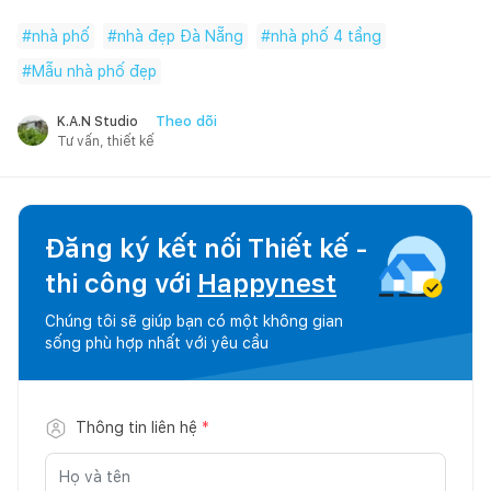
#
nhà phố
#
nhà đẹp Đà Nẵng
#
nhà phố 4 tầng
#
Mẫu nhà phố đẹp
Theo dõi
K.A.N Studio
Tư vấn, thiết kế
Đăng ký kết nối Thiết kế -
thi công với
Happynest
Chúng tôi sẽ giúp bạn có một không gian
sống phù hợp nhất với yêu cầu
Thông tin liên hệ
*