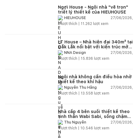
Ngơi House - Ngôi nhà "vẽ trọn"
triết lý thiết kế của HIEUHOUSE
27/06/2026,
HIEUHOUSE
3
lượt thích |
11.262
lượt xem
LT House – Nhà hiện đại 340m² tại
Đắk Lắk nổi bật với kiến trúc mở
và hệ sân vườn kết nối thiên
27/06/2026,
NNA Design
nhiên
3
lượt thích |
15.836
lượt xem
Ngôi nhà không cần điều hòa nhờ
thiết kế theo khí hậu
27/06/2026,
Nguyễn Thu Hằng
2
lượt thích |
13.558
lượt xem
Nhà cấp 4 bên suối thiết kế theo
tinh thần Wabi Sabi, sống chậm
giữa thiên nhiên
27/06/2026,
Thu Nguyễn
1
lượt thích |
10.546
lượt xem