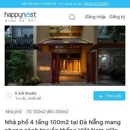
Kết nối đơn vị thiết kế - thi công uy tín.
ĐĂNG KÝ NGAY!
Đăng nhập
Đăng ký
M
Ạ
N
G
X
Ã
H
Ộ
I
K.A.N Studio
Theo dõi
Tư vấn, thiết kế
Nhà phố
Từ 100m2 đến 200m2
Nhà phố 4 tầng 100m2 tại Đà Nẵng mang