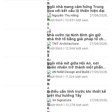
Ngôi nhà mang cảm hứng Trung
Hoa với kết cấu lộ thiên hiện đại
27/06/2026,
Nguyễn Thu Hằng
1
lượt thích |
10.651
lượt xem
Nhà vườn tại Ninh Bình gìn giữ
nhà thờ tổ bằng giải pháp tổ chức
lại không gian
27/06/2026,
TNT Architecture
1
lượt thích |
12.344
lượt xem
Ngôi nhà mở giữa Hội An, nơi
thiên nhiên trở thành một phần
của cuộc sống
27/06/2026,
AN NAM Design and Build
1
lượt thích |
11.224
lượt xem
5 điều cần tính trước khi thiết kế
biệt thự hướng Tây
27/06/2026,
3A Signature
2
lượt thích |
12.278
lượt xem