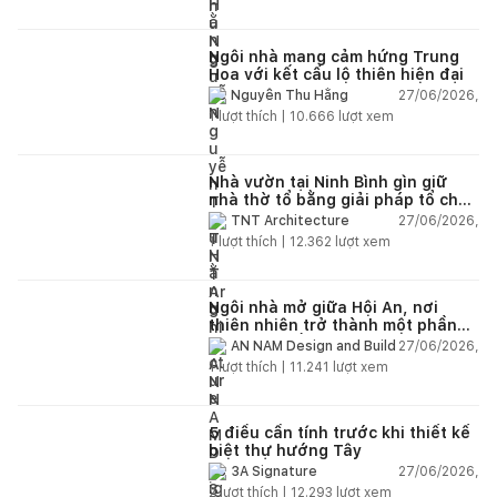
Ngôi nhà mang cảm hứng Trung
Hoa với kết cấu lộ thiên hiện đại
27/06/2026,
Nguyễn Thu Hằng
1
lượt thích |
10.666
lượt xem
Nhà vườn tại Ninh Bình gìn giữ
nhà thờ tổ bằng giải pháp tổ chức
lại không gian
27/06/2026,
TNT Architecture
1
lượt thích |
12.362
lượt xem
Ngôi nhà mở giữa Hội An, nơi
thiên nhiên trở thành một phần
của cuộc sống
27/06/2026,
AN NAM Design and Build
1
lượt thích |
11.241
lượt xem
5 điều cần tính trước khi thiết kế
biệt thự hướng Tây
27/06/2026,
3A Signature
2
lượt thích |
12.293
lượt xem