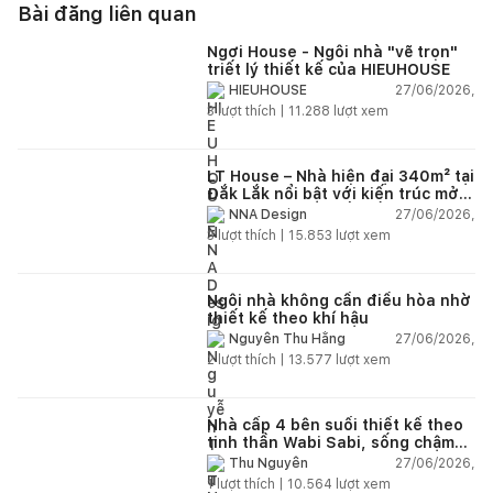
Bài đăng liên quan
Ngơi House - Ngôi nhà "vẽ trọn"
triết lý thiết kế của HIEUHOUSE
27/06/2026,
HIEUHOUSE
3
lượt thích |
11.288
lượt xem
LT House – Nhà hiện đại 340m² tại
Đắk Lắk nổi bật với kiến trúc mở
và hệ sân vườn kết nối thiên
27/06/2026,
NNA Design
nhiên
3
lượt thích |
15.853
lượt xem
Ngôi nhà không cần điều hòa nhờ
thiết kế theo khí hậu
27/06/2026,
Nguyễn Thu Hằng
2
lượt thích |
13.577
lượt xem
Nhà cấp 4 bên suối thiết kế theo
tinh thần Wabi Sabi, sống chậm
giữa thiên nhiên
27/06/2026,
Thu Nguyễn
1
lượt thích |
10.564
lượt xem