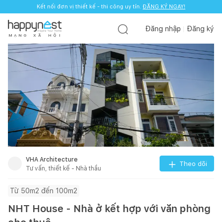
Kết nối đơn vị thiết kế - thi công uy tín.
ĐĂNG KÝ NGAY!
Đăng nhập
Đăng ký
M
Ạ
N
G
X
Ã
H
Ộ
I
VHA Architecture
Theo dõi
Tư vấn, thiết kế - Nhà thầu
Từ 50m2 đến 100m2
NHT House - Nhà ở kết hợp với văn phòng