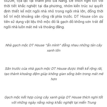
5x20m, tọa lạc tại thành phố Đà Nẵng. Để thích nghi tốt với
thời tiết khắc nghiệt tại địa phương, nhóm kiến trúc sư quyết
định thiết kế một ngôi nhà nhỏ trong ngôi nhà lớn, đồng thời
bố trí một khoảng sân rộng rãi phía trước. DT House còn ưu
tiên sử dụng vật liệu thô mộc đó là gạch đỏ không sơn trát để
ngôi nhà luôn mát mẻ và thoáng đãng.
Nhà gạch mộc DT House “ẩn mình” đằng nhau những tán cây
xanh lớn
Sân trước của nhà gạch mộc DT House được thiết kế rộng rãi,
tạo thành khoảng đệm giúp không gian sống bên trong mát mẻ
hơn
Gạch mộc kết hợp cùng cây xanh giúp DT House thích nghi tốt
với những ngày nắng nóng khắc nghiệt tại miền Trung