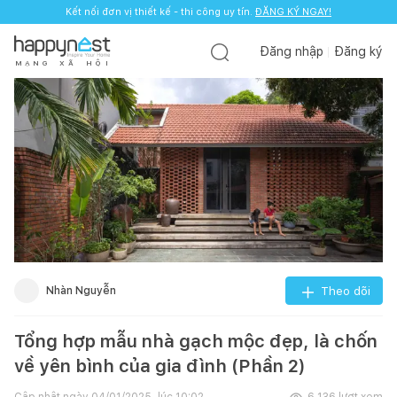
Kết nối đơn vị thiết kế - thi công uy tín.
ĐĂNG KÝ NGAY!
Đăng nhập
Đăng ký
M
Ạ
N
G
X
Ã
H
Ộ
I
Nhàn Nguyễn
Theo dõi
Tổng hợp mẫu nhà gạch mộc đẹp, là chốn
về yên bình của gia đình (Phần 2)
Cập nhật ngày
04/01/2025, lúc 10:02
6.136
lượt xem