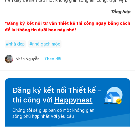
trên đây để kiến tạo một không gian sống ấm cúng, trọn vẹn.
Tổng hợp
*Đăng ký kết nối tư vấn thiết kế thi công ngay bằng cách
để lại thông tin dưới box này nhé!
#
nhà đẹp
#
nhà gạch mộc
Theo dõi
Nhàn Nguyễn
Đăng ký kết nối Thiết kế -
thi công với
Happynest
Chúng tôi sẽ giúp bạn có một không gian
sống phù hợp nhất với yêu cầu