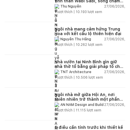
tinh thần Wabi Sabi, sống chậm
giữa thiên nhiên
27/06/2026,
Thu Nguyễn
1
lượt thích |
10.193
lượt xem
Ngôi nhà mang cảm hứng Trung
Hoa với kết cấu lộ thiên hiện đại
27/06/2026,
Nguyễn Thu Hằng
1
lượt thích |
10.262
lượt xem
Nhà vườn tại Ninh Bình gìn giữ
nhà thờ tổ bằng giải pháp tổ chức
lại không gian
27/06/2026,
TNT Architecture
1
lượt thích |
10.506
lượt xem
Ngôi nhà mở giữa Hội An, nơi
thiên nhiên trở thành một phần
của cuộc sống
27/06/2026,
AN NAM Design and Build
1
lượt thích |
11.115
lượt xem
5 điều cần tính trước khi thiết kế