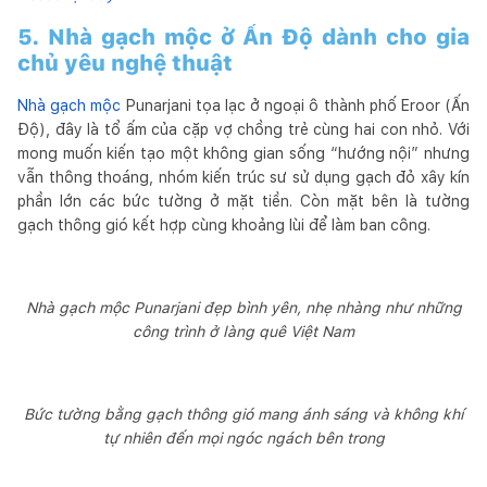
5. Nhà gạch mộc ở Ấn Độ dành cho gia
chủ yêu nghệ thuật
Nhà gạch mộc
Punarjani tọa lạc ở ngoại ô thành phố Eroor (Ấn
Độ), đây là tổ ấm của cặp vợ chồng trẻ cùng hai con nhỏ. Với
mong muốn kiến tạo một không gian sống “hướng nội” nhưng
vẫn thông thoáng, nhóm kiến trúc sư sử dụng gạch đỏ xây kín
phần lớn các bức tường ở mặt tiền. Còn mặt bên là tường
gạch thông gió kết hợp cùng khoảng lùi để làm ban công.
Nhà gạch mộc Punarjani đẹp bình yên, nhẹ nhàng như những
công trình ở làng quê Việt Nam
Bức tường bằng gạch thông gió mang ánh sáng và không khí
tự nhiên đến mọi ngóc ngách bên trong