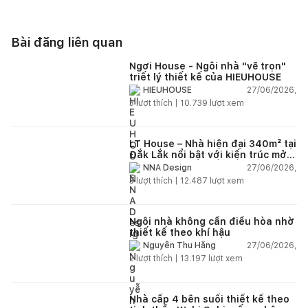
Bài đăng liên quan
Ngơi House - Ngôi nhà "vẽ trọn"
triết lý thiết kế của HIEUHOUSE
27/06/2026,
HIEUHOUSE
3
lượt thích |
10.739
lượt xem
LT House – Nhà hiện đại 340m² tại
Đắk Lắk nổi bật với kiến trúc mở
và hệ sân vườn kết nối thiên
27/06/2026,
NNA Design
nhiên
3
lượt thích |
12.487
lượt xem
Ngôi nhà không cần điều hòa nhờ
thiết kế theo khí hậu
27/06/2026,
Nguyễn Thu Hằng
2
lượt thích |
13.197
lượt xem
Nhà cấp 4 bên suối thiết kế theo