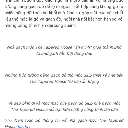
hình cánh bướm độc đáo, ngôi nhà tạo dấu ấn với những bức
tường bằng gạch đỏ để lộ ra ngoài, kết hợp cùng khung gỗ tự
nhiên nâng đỡ toàn bộ khối nhà. Nhờ sự góp mặt của các chất
liệu thô mộc là gỗ và gạch đỏ, ngôi nhà nổi bật hơn hẳn so với
những công trình hiện đại xung quanh.
Nhà gạch mộc The Tapered House “ẩn mình” giữa thành phố
Chandigarh (Ấn Độ) đông đúc
Những bức tường bằng gạch đỏ thô mộc giúp thiết kế mặt tiền
The Tapered House trở nên ấn tượng
Vẻ đẹp bình dị và mộc mạc của gạch đỏ giúp nhà gạch mộc
The Tapered House nổi bật hơn những công trình lân cận
>>> Xem toàn bộ thông tin về nhà gạch mộc The Tapered
House
tại đây
.