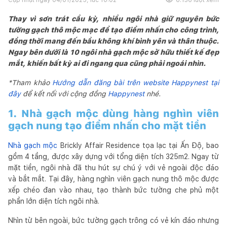
Thay vì sơn trát cầu kỳ, nhiều ngôi nhà giữ nguyên bức
tường gạch thô mộc mạc để tạo điểm nhấn cho công trình,
đồng thời mang đến bầu không khí bình yên và thân thuộc.
Ngay bên dưới là 10 ngôi nhà gạch mộc sở hữu thiết kế đẹp
mắt, khiến bất kỳ ai đi ngang qua cũng phải ngoái nhìn.
*Tham khảo
Hướng dẫn đăng bài trên website Happynest tại
đây
để kết nối với cộng đồng
Happynest
nhé.
1. Nhà gạch mộc dùng hàng nghìn viên
gạch nung tạo điểm nhấn cho mặt tiền
Nhà gạch mộc
Brickly Affair Residence tọa lạc tại Ấn Độ, bao
gồm 4 tầng, được xây dựng với tổng diện tích 325m2. Ngay từ
mặt tiền, ngôi nhà đã thu hút sự chú ý với vẻ ngoài độc đáo
và bắt mắt. Tại đây, hàng nghìn viên gạch nung thô mộc được
xếp chéo đan vào nhau, tạo thành bức tường che phủ một
phần lớn diện tích ngôi nhà.
Nhìn từ bên ngoài, bức tường gạch trông có vẻ kín đáo nhưng