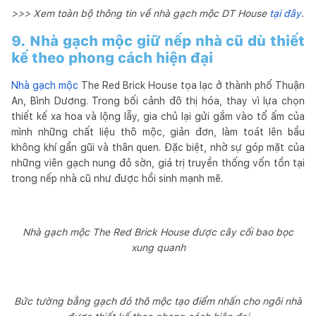
>>> Xem toàn bộ thông tin về nhà gạch mộc DT House
tại đây
.
9. Nhà gạch mộc giữ nếp nhà cũ dù thiết
kế theo phong cách hiện đại
Nhà gạch mộc
The Red Brick House tọa lạc ở thành phố Thuận
An, Bình Dương. Trong bối cảnh đô thị hóa, thay vì lựa chọn
thiết kế xa hoa và lộng lẫy, gia chủ lại gửi gắm vào tổ ấm của
mình những chất liệu thô mộc, giản đơn, làm toát lên bầu
không khí gần gũi và thân quen. Đặc biệt, nhờ sự góp mặt của
những viên gạch nung đỏ sờn, giá trị truyền thống vốn tồn tại
trong nếp nhà cũ như được hồi sinh mạnh mẽ.
Nhà gạch mộc The Red Brick House được cây cối bao bọc
xung quanh
Bức tường bằng gạch đỏ thô mộc tạo điểm nhấn cho ngôi nhà