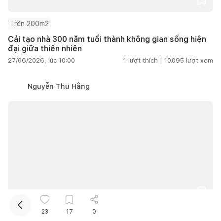
Trên 200m2
Cải tạo nhà 300 năm tuổi thành không gian sống hiện
đại giữa thiên nhiên
27/06/2026, lúc 10:00
1
lượt thích |
10.095
lượt xem
Nguyễn Thu Hằng
Kết nối thiết kế, thi công
Mua sắm hoàn thiện nhà
23
17
0
Ngôi nhà tái chế giữa lòng đô thị, tận dụng vật liệu cũ