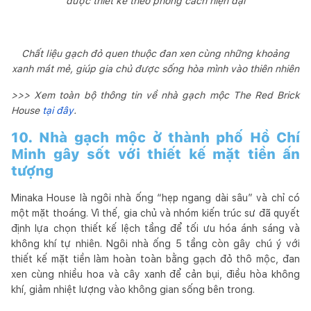
được thiết kế theo phong cách hiện đại
Chất liệu gạch đỏ quen thuộc đan xen cùng những khoảng
xanh mát mẻ, giúp gia chủ được sống hòa mình vào thiên nhiên
>>> Xem toàn bộ thông tin về nhà gạch mộc The Red Brick
House
tại đây
.
10. Nhà gạch mộc ở thành phố Hồ Chí
Minh gây sốt với thiết kế mặt tiền ấn
tượng
Minaka House là ngôi nhà ống “hẹp ngang dài sâu” và chỉ có
một mặt thoáng. Vì thế, gia chủ và nhóm kiến trúc sư đã quyết
định lựa chọn thiết kế lệch tầng để tối ưu hóa ánh sáng và
không khí tự nhiên. Ngôi nhà ống 5 tầng còn gây chú ý với
thiết kế mặt tiền làm hoàn toàn bằng gạch đỏ thô mộc, đan
xen cùng nhiều hoa và cây xanh để cản bụi, điều hòa không
khí, giảm nhiệt lượng vào không gian sống bên trong.