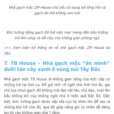
Nhà gạch mộc ZIP House chủ yếu sử dụng bê tông thô và
gạch đỏ thô không sơn trát
Bức tường bằng gạch đỏ thô mộc mạc mang đến bầu không
khí ấm cúng và dễ chịu cho không gian phòng ngủ
>>> Xem toàn bộ thông tin về nhà gạch mộc ZIP House
tại
đây
.
7. TB House - Nhà gạch mộc “ẩn mình”
dưới tán cây xanh ở vùng núi Tây Bắc
Nhà gạch mộc TB House là không gian sống của một cặp vợ
chồng trẻ tại Sơn La. Để gợi nhớ về ngôi nhà thời thơ ấu, gia
chủ lựa chọn gạch đỏ không trát làm vật liệu chủ đạo, toát lên
bầu không khí của những ngôi nhà ở miền quê Bắc Bộ. Đặc
biệt, bức tường gạch được sắp xếp cực kỳ khéo léo để tạo ra
những khe hở vừa đủ, qua đó giúp nắng gió tự nhiên dễ dàng
len lỏi vào không gian nhà 1 tầng.