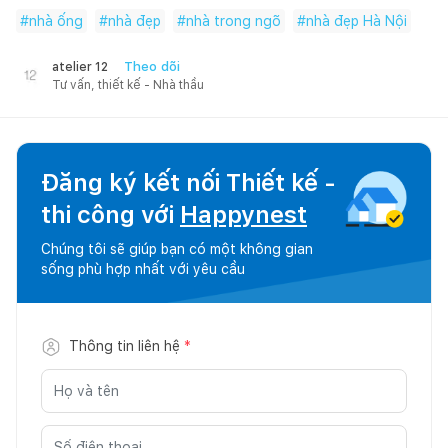
#
nhà ống
#
nhà đẹp
#
nhà trong ngõ
#
nhà đẹp Hà Nội
Theo dõi
atelier 12
Tư vấn, thiết kế - Nhà thầu
Đăng ký kết nối Thiết kế -
thi công với
Happynest
Chúng tôi sẽ giúp bạn có một không gian
sống phù hợp nhất với yêu cầu
Thông tin liên hệ
*