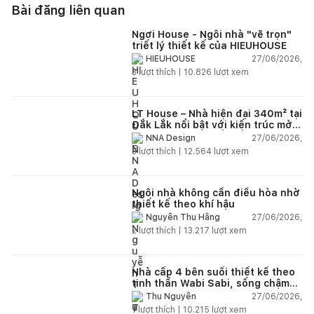
Bài đăng liên quan
Ngơi House - Ngôi nhà "vẽ trọn"
triết lý thiết kế của HIEUHOUSE
27/06/2026,
HIEUHOUSE
3
lượt thích |
10.826
lượt xem
LT House – Nhà hiện đại 340m² tại
Đắk Lắk nổi bật với kiến trúc mở
và hệ sân vườn kết nối thiên
27/06/2026,
NNA Design
nhiên
3
lượt thích |
12.564
lượt xem
Ngôi nhà không cần điều hòa nhờ
thiết kế theo khí hậu
27/06/2026,
Nguyễn Thu Hằng
2
lượt thích |
13.217
lượt xem
Nhà cấp 4 bên suối thiết kế theo
tinh thần Wabi Sabi, sống chậm
giữa thiên nhiên
27/06/2026,
Thu Nguyễn
1
lượt thích |
10.215
lượt xem