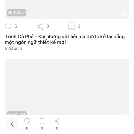
11.987
5
0
3
Trình Cà Phê - Khi những vật liệu cũ được kể lại bằng
một ngôn ngữ thiết kế mới
S2studio
Kết nối thiết kế, thi công
Mua sắm hoàn thiện nhà
10.488
15
0
11
8
3
0