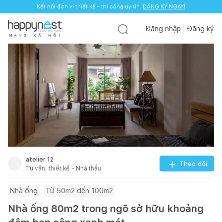
Kết nối đơn vị thiết kế - thi công uy tín.
ĐĂNG KÝ NGAY!
Đăng nhập
Đăng ký
M
Ạ
N
G
X
Ã
H
Ộ
I
atelier 12
Theo dõi
Tư vấn, thiết kế - Nhà thầu
Nhà ống
Từ 50m2 đến 100m2
Nhà ống 80m2 trong ngõ sở hữu khoảng