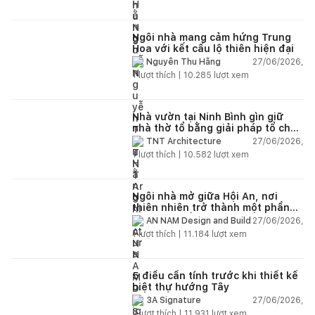
Ngôi nhà mang cảm hứng Trung
Hoa với kết cấu lộ thiên hiện đại
27/06/2026,
Nguyễn Thu Hằng
1
lượt thích |
10.285
lượt xem
Nhà vườn tại Ninh Bình gìn giữ
nhà thờ tổ bằng giải pháp tổ chức
lại không gian
27/06/2026,
TNT Architecture
1
lượt thích |
10.582
lượt xem
Ngôi nhà mở giữa Hội An, nơi
thiên nhiên trở thành một phần
của cuộc sống
27/06/2026,
AN NAM Design and Build
1
lượt thích |
11.184
lượt xem
5 điều cần tính trước khi thiết kế
biệt thự hướng Tây
27/06/2026,
3A Signature
2
lượt thích |
11.931
lượt xem