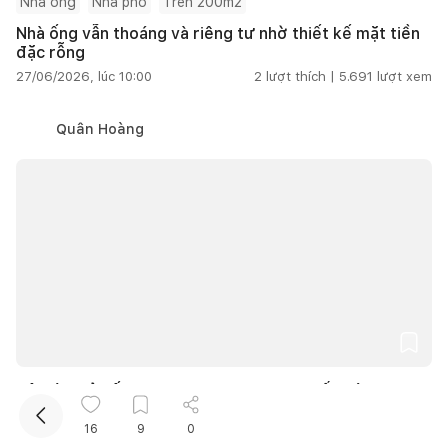
Nhà ống
Nhà phố
Trên 200m2
Nhà ống vẫn thoáng và riêng tư nhờ thiết kế mặt tiền
đặc rỗng
27/06/2026, lúc 10:00
2
lượt thích |
5.691
lượt xem
Quân Hoàng
Kết nối thiết kế, thi công
Nên làm tủ bếp nhựa hay MDF? KTS tư vấn cách chọn
vật liệu bền, đẹp và tiết kiệm chi phí
16
9
0
27/06/2026, lúc 10:00
4
lượt thích |
6.045
lượt xem