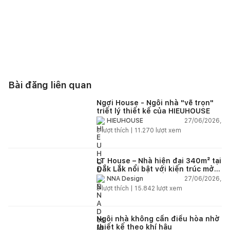
Bài đăng liên quan
Ngơi House - Ngôi nhà "vẽ trọn"
triết lý thiết kế của HIEUHOUSE
27/06/2026,
HIEUHOUSE
3
lượt thích |
11.270
lượt xem
LT House – Nhà hiện đại 340m² tại
Đắk Lắk nổi bật với kiến trúc mở
và hệ sân vườn kết nối thiên
27/06/2026,
NNA Design
nhiên
3
lượt thích |
15.842
lượt xem
Ngôi nhà không cần điều hòa nhờ
thiết kế theo khí hậu