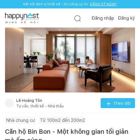
Kết nối đơn vị thiết kế - thi công uy tín.
ĐĂNG KÝ NGAY!
Đăng nhập
Đăng ký
M
Ạ
N
G
X
Ã
H
Ộ
I
Lê Hoàng Tôn
Theo dõi
Tư vấn, thiết kế - Nhà thầu
Nhà chung cư
Từ 100m2 đến 200m2
Căn hộ Bin Bon - Một không gian tối giản