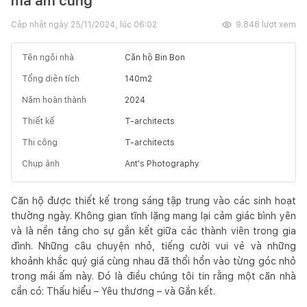
mà ấm cúng
Cập nhật ngày
25/11/2024, lúc 06:02
9.848
lượt xem
Tên ngôi nhà
Căn hộ Bin Bon
Tổng diện tích
140
m2
Năm hoàn thành
2024
Thiết kế
T-architects
Thi công
T-architects
Chụp ảnh
Ant's Photography
Căn hộ được thiết kế trong sáng tập trung vào các sinh hoạt
thường ngày. Không gian tĩnh lặng mang lại cảm giác bình yên
và là nền tảng cho sự gắn kết giữa các thành viên trong gia
đình. Những câu chuyện nhỏ, tiếng cười vui vẻ và những
khoảnh khắc quý giá cùng nhau đã thổi hồn vào từng góc nhỏ
trong mái ấm này. Đó là điều chúng tôi tin rằng một căn nhà
cần có: Thấu hiểu – Yêu thương – và Gắn kết.