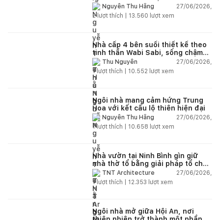
27/06/2026,
Nguyễn Thu Hằng
2
lượt thích |
13.560
lượt xem
Nhà cấp 4 bên suối thiết kế theo
tinh thần Wabi Sabi, sống chậm
giữa thiên nhiên
27/06/2026,
Thu Nguyễn
1
lượt thích |
10.552
lượt xem
Ngôi nhà mang cảm hứng Trung
Hoa với kết cấu lộ thiên hiện đại
27/06/2026,
Nguyễn Thu Hằng
1
lượt thích |
10.658
lượt xem
Nhà vườn tại Ninh Bình gìn giữ
nhà thờ tổ bằng giải pháp tổ chức
lại không gian
27/06/2026,
TNT Architecture
1
lượt thích |
12.353
lượt xem
Ngôi nhà mở giữa Hội An, nơi
thiên nhiên trở thành một phần