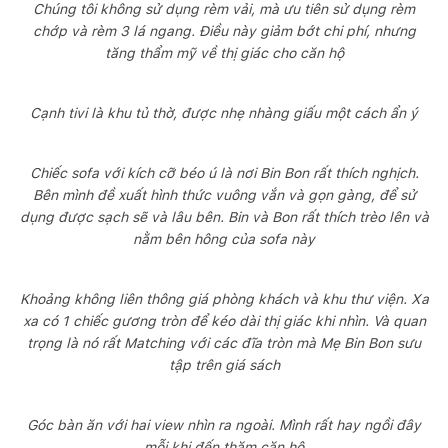
Chúng tôi không sử dụng rèm vải, mà ưu tiên sử dụng rèm
chớp và rèm 3 lá ngang. Điều này giảm bớt chi phí, nhưng
tăng thẩm mỹ về thị giác cho căn hộ
Cạnh tivi là khu tủ thờ, được nhẹ nhàng giấu một cách ẩn ý
Chiếc sofa với kích cỡ béo ú là nơi Bin Bon rất thích nghịch.
Bên mình đề xuất hình thức vuông vắn và gọn gàng, để sử
dụng được sạch sẽ và lâu bên. Bin và Bon rất thích trèo lên và
nằm bên hông của sofa này
Khoảng không liên thông giá phòng khách và khu thư viện. Xa
xa có 1 chiếc gương tròn để kéo dài thị giác khi nhìn. Và quan
trọng là nó rất Matching với các đĩa tròn mà Mẹ Bin Bon sưu
tập trên giá sách
Góc bàn ăn với hai view nhìn ra ngoài. Mình rất hay ngồi đây
mỗi khi đến thăm căn hộ