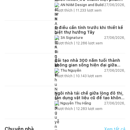
của cuộc sống
27/06/2026,
AN NAM Design and Build
1
lượt thích |
11.233
lượt xem
5 điều cần tính trước khi thiết kế
biệt thự hướng Tây
27/06/2026,
3A Signature
2
lượt thích |
12.286
lượt xem
Cải tạo nhà 300 năm tuổi thành
không gian sống hiện đại giữa
thiên nhiên
27/06/2026,
Thu Nguyễn
1
lượt thích |
10.143
lượt xem
Ngôi nhà tái chế giữa lòng đô thị,
tận dụng vật liệu cũ để tạo không
gian sống linh hoạt
27/06/2026,
Nguyễn Thu Hằng
2
lượt thích |
12.283
lượt xem
Chuyện nhà
Xem tất cả