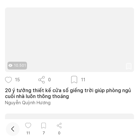
Kết nối thiết kế, thi công
10.501
15
0
11
Mua sắm hoàn thiện nhà
20 ý tưởng thiết kế cửa sổ giếng trời giúp phòng ngủ
cuối nhà luôn thông thoáng
Nguyễn Quỳnh Hương
11
7
0