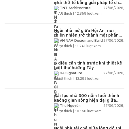
nhà thờ tổ bằng giải pháp tổ chức
lại không gian
27/06/2026,
TNT Architecture
1
lượt thích |
12.359
lượt xem
Ngôi nhà mở giữa Hội An, nơi
thiên nhiên trở thành một phần
của cuộc sống
27/06/2026,
AN NAM Design and Build
1
lượt thích |
11.241
lượt xem
5 điều cần tính trước khi thiết kế
biệt thự hướng Tây
27/06/2026,
3A Signature
2
lượt thích |
12.292
lượt xem
Cải tạo nhà 300 năm tuổi thành
không gian sống hiện đại giữa
thiên nhiên
27/06/2026,
Thu Nguyễn
1
lượt thích |
10.150
lượt xem
Ngôi nhà tái chế giữa lòng đô thị,