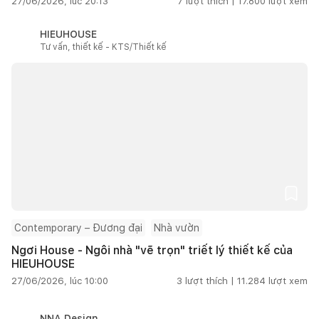
27/06/2026, lúc 20:13
7
lượt thích |
17.800
lượt xem
HIEUHOUSE
Tư vấn, thiết kế - KTS/Thiết kế
Contemporary – Đương đại
Nhà vườn
Ngơi House - Ngôi nhà "vẽ trọn" triết lý thiết kế của
HIEUHOUSE
27/06/2026, lúc 10:00
3
lượt thích |
11.284
lượt xem
NNA Design