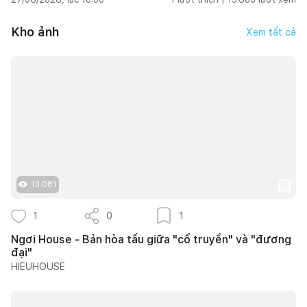
Kho ảnh
Xem tất cả
13.081
1
0
1
Ngơi House - Bản hòa tấu giữa "cổ truyền" và "đương
đại"
HIEUHOUSE