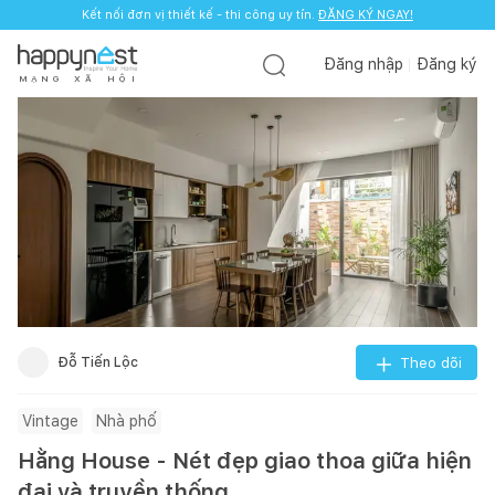
Kết nối đơn vị thiết kế - thi công uy tín.
ĐĂNG KÝ NGAY!
Đăng nhập
Đăng ký
M
Ạ
N
G
X
Ã
H
Ộ
I
Đỗ Tiến Lộc
Theo dõi
Vintage
Nhà phố
Hằng House - Nét đẹp giao thoa giữa hiện
đại và truyền thống