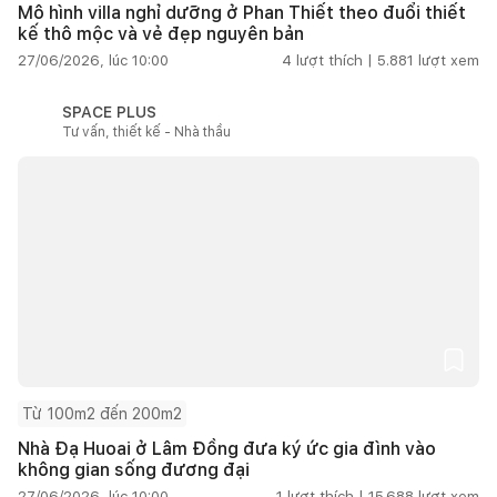
Mô hình villa nghỉ dưỡng ở Phan Thiết theo đuổi thiết
kế thô mộc và vẻ đẹp nguyên bản
27/06/2026, lúc 10:00
4
lượt thích |
5.881
lượt xem
SPACE PLUS
Tư vấn, thiết kế - Nhà thầu
Từ 100m2 đến 200m2
Nhà Đạ Huoai ở Lâm Đồng đưa ký ức gia đình vào
không gian sống đương đại
27/06/2026, lúc 10:00
1
lượt thích |
15.688
lượt xem