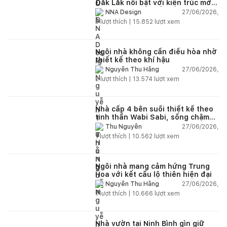
Đắk Lắk nổi bật với kiến trúc mở
và hệ sân vườn kết nối thiên
27/06/2026,
NNA Design
nhiên
3
lượt thích |
15.852
lượt xem
Ngôi nhà không cần điều hòa nhờ
thiết kế theo khí hậu
27/06/2026,
Nguyễn Thu Hằng
2
lượt thích |
13.574
lượt xem
Nhà cấp 4 bên suối thiết kế theo
tinh thần Wabi Sabi, sống chậm
giữa thiên nhiên
27/06/2026,
Thu Nguyễn
1
lượt thích |
10.562
lượt xem
Ngôi nhà mang cảm hứng Trung
Hoa với kết cấu lộ thiên hiện đại
27/06/2026,
Nguyễn Thu Hằng
1
lượt thích |
10.666
lượt xem
Nhà vườn tại Ninh Bình gìn giữ