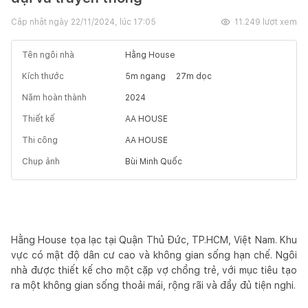
Cập nhật ngày
22/11/2024, lúc 17:05
11.249
lượt xem
Tên ngôi nhà
Hằng House
Kích thước
5
m ngang
27
m dọc
Năm hoàn thành
2024
Thiết kế
AA HOUSE
Thi công
AA HOUSE
Chụp ảnh
Bùi Minh Quốc
Hằng House tọa lạc tại Quận Thủ Đức, TP.HCM, Việt Nam. Khu
vực có mật độ dân cư cao và không gian sống hạn chế. Ngôi
nhà được thiết kế cho một cặp vợ chồng trẻ, với mục tiêu tạo
ra một không gian sống thoải mái, rộng rãi và đầy đủ tiện nghi.