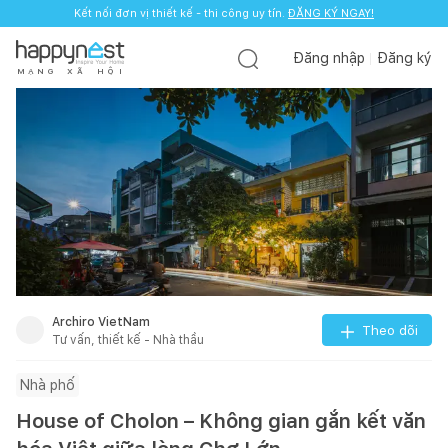
Kết nối đơn vị thiết kế - thi công uy tín.
ĐĂNG KÝ NGAY!
Đăng nhập
Đăng ký
M
Ạ
N
G
X
Ã
H
Ộ
I
Archiro VietNam
Theo dõi
Tư vấn, thiết kế - Nhà thầu
Nhà phố
House of Cholon – Không gian gắn kết văn