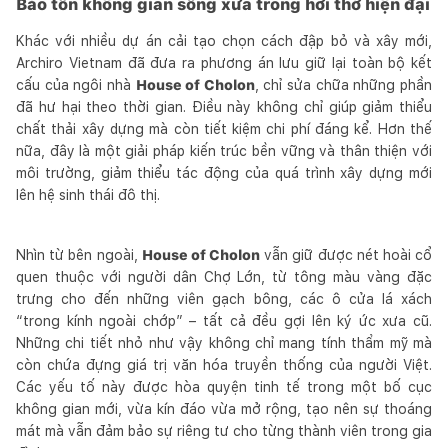
Bảo tồn không gian sống xưa trong hơi thở hiện đại
Khác với nhiều dự án cải tạo chọn cách đập bỏ và xây mới,
Archiro Vietnam đã đưa ra phương án lưu giữ lại toàn bộ kết
cấu của ngôi nhà
House of Cholon
, chỉ sửa chữa những phần
đã hư hại theo thời gian. Điều này không chỉ giúp giảm thiểu
chất thải xây dựng mà còn tiết kiệm chi phí đáng kể. Hơn thế
nữa, đây là một giải pháp kiến trúc bền vững và thân thiện với
môi trường, giảm thiểu tác động của quá trình xây dựng mới
lên hệ sinh thái đô thị.
Nhìn từ bên ngoài,
House of Cholon
vẫn giữ được nét hoài cổ
quen thuộc với người dân Chợ Lớn, từ tông màu vàng đặc
trưng cho đến những viên gạch bông, các ô cửa lá xách
“trong kính ngoài chớp” – tất cả đều gợi lên ký ức xưa cũ.
Những chi tiết nhỏ như vậy không chỉ mang tính thẩm mỹ mà
còn chứa đựng giá trị văn hóa truyền thống của người Việt.
Các yếu tố này được hòa quyện tinh tế trong một bố cục
không gian mới, vừa kín đáo vừa mở rộng, tạo nên sự thoáng
mát mà vẫn đảm bảo sự riêng tư cho từng thành viên trong gia