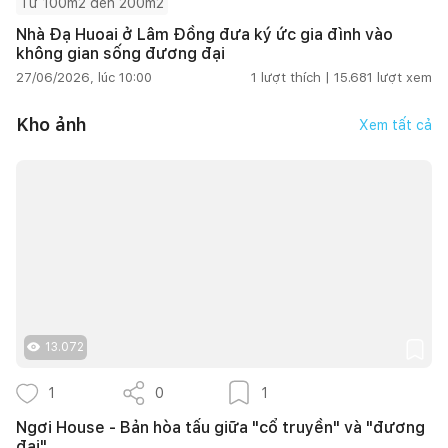
Từ 100m2 đến 200m2
Nhà Đạ Huoai ở Lâm Đồng đưa ký ức gia đình vào
không gian sống đương đại
27/06/2026, lúc 10:00
1
lượt thích |
15.681
lượt xem
Kho ảnh
Xem tất cả
13.072
1
0
1
Ngơi House - Bản hòa tấu giữa "cổ truyền" và "đương
đại"