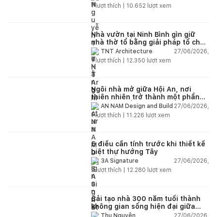
1
lượt thích |
10.652
lượt xem
Nhà vườn tại Ninh Bình gìn giữ
nhà thờ tổ bằng giải pháp tổ chức
lại không gian
27/06/2026,
TNT Architecture
1
lượt thích |
12.350
lượt xem
Ngôi nhà mở giữa Hội An, nơi
thiên nhiên trở thành một phần
của cuộc sống
27/06/2026,
AN NAM Design and Build
1
lượt thích |
11.226
lượt xem
5 điều cần tính trước khi thiết kế
biệt thự hướng Tây
27/06/2026,
3A Signature
2
lượt thích |
12.280
lượt xem
Cải tạo nhà 300 năm tuổi thành
không gian sống hiện đại giữa
thiên nhiên
27/06/2026,
Thu Nguyễn