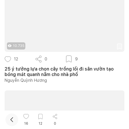
10.735
Kết nối thiết kế, thi công
12
0
9
25 ý tưởng lựa chọn cây trồng lối đi sân vườn tạo
bóng mát quanh năm cho nhà phố
Mua sắm hoàn thiện nhà
Nguyễn Quỳnh Hương
16
12
0