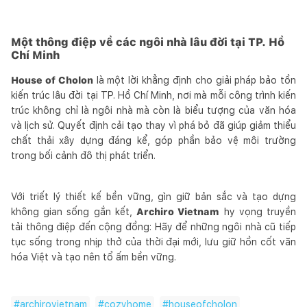
Một thông điệp về các ngôi nhà lâu đời tại TP. Hồ
Chí Minh
House of Cholon
là một lời khẳng định cho giải pháp bảo tồn
kiến trúc lâu đời tại TP. Hồ Chí Minh, nơi mà mỗi công trình kiến
trúc không chỉ là ngôi nhà mà còn là biểu tượng của văn hóa
và lịch sử. Quyết định cải tạo thay vì phá bỏ đã giúp giảm thiểu
chất thải xây dựng đáng kể, góp phần bảo vệ môi trường
trong bối cảnh đô thị phát triển.
Với triết lý thiết kế bền vững, gìn giữ bản sắc và tạo dựng
không gian sống gắn kết,
Archiro Vietnam
hy vọng truyền
tải thông điệp đến cộng đồng: Hãy để những ngôi nhà cũ tiếp
tục sống trong nhịp thở của thời đại mới, lưu giữ hồn cốt văn
hóa Việt và tạo nên tổ ấm bền vững.
#
archirovietnam
#
cozyhome
#
houseofcholon