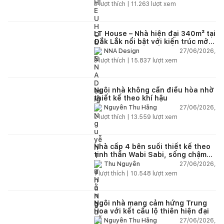
3
lượt thích |
11.263
lượt xem
LT House – Nhà hiện đại 340m² tại
Đắk Lắk nổi bật với kiến trúc mở
và hệ sân vườn kết nối thiên
27/06/2026,
NNA Design
nhiên
3
lượt thích |
15.837
lượt xem
Ngôi nhà không cần điều hòa nhờ
thiết kế theo khí hậu
27/06/2026,
Nguyễn Thu Hằng
2
lượt thích |
13.559
lượt xem
Nhà cấp 4 bên suối thiết kế theo
tinh thần Wabi Sabi, sống chậm
giữa thiên nhiên
27/06/2026,
Thu Nguyễn
1
lượt thích |
10.548
lượt xem
Ngôi nhà mang cảm hứng Trung
Hoa với kết cấu lộ thiên hiện đại
27/06/2026,
Nguyễn Thu Hằng