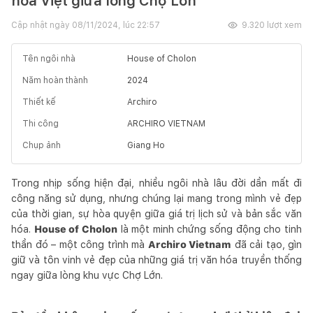
hóa Việt giữa lòng Chợ Lớn
Cập nhật ngày
08/11/2024, lúc 22:57
9.320
lượt xem
Tên ngôi nhà
House of Cholon
Năm hoàn thành
2024
Thiết kế
Archiro
Thi công
ARCHIRO VIETNAM
Chụp ảnh
Giang Ho
Trong nhịp sống hiện đại, nhiều ngôi nhà lâu đời dần mất đi
công năng sử dụng, nhưng chúng lại mang trong mình vẻ đẹp
của thời gian, sự hòa quyện giữa giá trị lịch sử và bản sắc văn
hóa.
House of Cholon
là một minh chứng sống động cho tinh
thần đó – một công trình mà
Archiro Vietnam
đã cải tạo, gìn
giữ và tôn vinh vẻ đẹp của những giá trị văn hóa truyền thống
ngay giữa lòng khu vực Chợ Lớn.