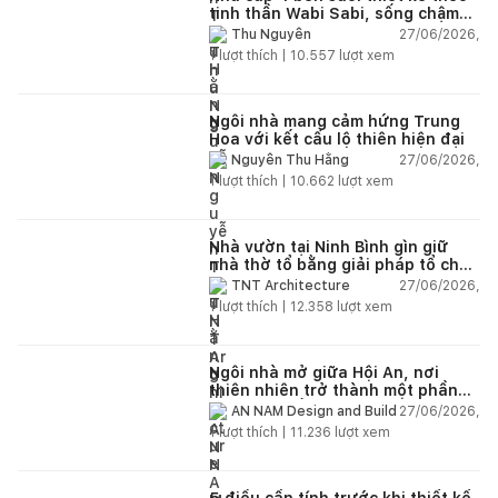
tinh thần Wabi Sabi, sống chậm
giữa thiên nhiên
27/06/2026,
Thu Nguyễn
1
lượt thích |
10.557
lượt xem
Ngôi nhà mang cảm hứng Trung
Hoa với kết cấu lộ thiên hiện đại
27/06/2026,
Nguyễn Thu Hằng
1
lượt thích |
10.662
lượt xem
Nhà vườn tại Ninh Bình gìn giữ
nhà thờ tổ bằng giải pháp tổ chức
lại không gian
27/06/2026,
TNT Architecture
1
lượt thích |
12.358
lượt xem
Ngôi nhà mở giữa Hội An, nơi
thiên nhiên trở thành một phần
của cuộc sống
27/06/2026,
AN NAM Design and Build
1
lượt thích |
11.236
lượt xem
5 điều cần tính trước khi thiết kế