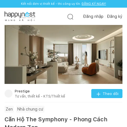
Kết nối đơn vị thiết kế - thi công uy tín.
ĐĂNG KÝ NGAY!
Đăng nhập
Đăng ký
M
Ạ
N
G
X
Ã
H
Ộ
I
Prestige
Theo dõi
Tư vấn, thiết kế - KTS/Thiết kế
Zen
Nhà chung cư
Căn Hộ The Symphony - Phong Cách