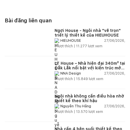
Bài đăng liên quan
Ngơi House - Ngôi nhà "vẽ trọn"
triết lý thiết kế của HIEUHOUSE
27/06/2026,
HIEUHOUSE
3
lượt thích |
11.277
lượt xem
LT House – Nhà hiện đại 340m² tại
Đắk Lắk nổi bật với kiến trúc mở
và hệ sân vườn kết nối thiên
27/06/2026,
NNA Design
nhiên
3
lượt thích |
15.849
lượt xem
Ngôi nhà không cần điều hòa nhờ
thiết kế theo khí hậu
27/06/2026,
Nguyễn Thu Hằng
2
lượt thích |
13.570
lượt xem
Nhà cấp 4 bên suối thiết kế theo