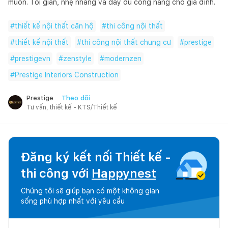
muốn. Tối giản, nhẹ nhàng và đầy đủ công năng cho gia đình.
#
thiết kế nội thất căn hộ
#
thi công nội thất
#
thiết kế nội thất
#
thi công nội thất chung cư
#
prestige
#
prestigevn
#
zenstyle
#
modernzen
#
Prestige Interiors Construction
Theo dõi
Prestige
Tư vấn, thiết kế - KTS/Thiết kế
Đăng ký kết nối Thiết kế -
thi công với
Happynest
Chúng tôi sẽ giúp bạn có một không gian
sống phù hợp nhất với yêu cầu