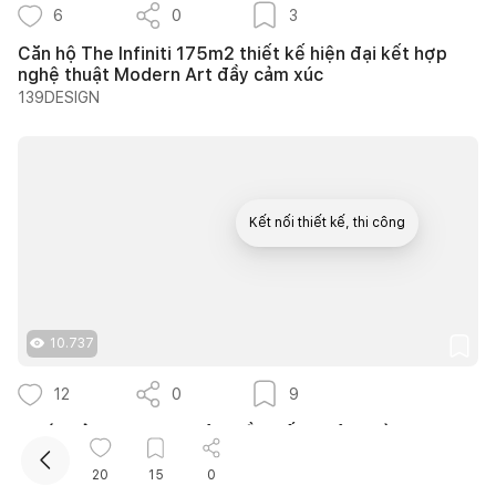
6
0
3
Căn hộ The Infiniti 175m2 thiết kế hiện đại kết hợp
nghệ thuật Modern Art đầy cảm xúc
139DESIGN
Kết nối thiết kế, thi công
Mua sắm hoàn thiện nhà
10.737
12
0
9
25 ý tưởng lựa chọn cây trồng lối đi sân vườn tạo
bóng mát quanh năm cho nhà phố
Nguyễn Quỳnh Hương
20
15
0