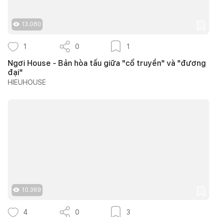
13.080
1
0
1
Ngơi House - Bản hòa tấu giữa "cổ truyền" và "đương
đại"
HIEUHOUSE
10.369
4
0
3