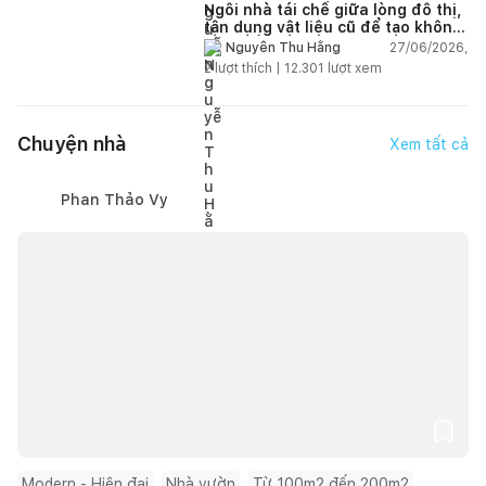
Ngôi nhà tái chế giữa lòng đô thị,
tận dụng vật liệu cũ để tạo không
gian sống linh hoạt
27/06/2026,
Nguyễn Thu Hằng
2
lượt thích |
12.301
lượt xem
Chuyện nhà
Xem tất cả
Phan Thảo Vy
Modern - Hiện đại
Nhà vườn
Từ 100m2 đến 200m2