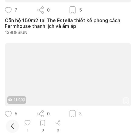
7
0
5
Căn hộ 150m2 tại The Estella thiết kế phong cách
Farmhouse thanh lịch và ấm áp
139DESIGN
Kết nối thiết kế, thi công
11.993
5
0
3
Trình Cà Phê - Khi những vật liệu cũ được kể lại bằng
một ngôn ngữ thiết kế mới
1
0
0