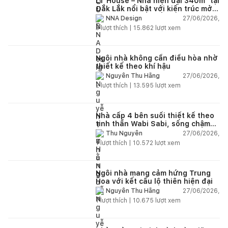
LT House – Nhà hiện đại 340m² tại
Đắk Lắk nổi bật với kiến trúc mở
và hệ sân vườn kết nối thiên
27/06/2026,
NNA Design
nhiên
3
lượt thích |
15.862
lượt xem
Ngôi nhà không cần điều hòa nhờ
thiết kế theo khí hậu
27/06/2026,
Nguyễn Thu Hằng
2
lượt thích |
13.595
lượt xem
Nhà cấp 4 bên suối thiết kế theo
tinh thần Wabi Sabi, sống chậm
giữa thiên nhiên
27/06/2026,
Thu Nguyễn
1
lượt thích |
10.572
lượt xem
Ngôi nhà mang cảm hứng Trung
Hoa với kết cấu lộ thiên hiện đại
27/06/2026,
Nguyễn Thu Hằng
1
lượt thích |
10.675
lượt xem