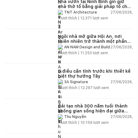
Nhà vườn tại Ninh Bình gìn giữ
nhà thờ tổ bằng giải pháp tổ chức
lại không gian
27/06/2026,
TNT Architecture
1
lượt thích |
12.371
lượt xem
Ngôi nhà mở giữa Hội An, nơi
thiên nhiên trở thành một phần
của cuộc sống
27/06/2026,
AN NAM Design and Build
1
lượt thích |
11.253
lượt xem
5 điều cần tính trước khi thiết kế
biệt thự hướng Tây
27/06/2026,
3A Signature
2
lượt thích |
12.297
lượt xem
Cải tạo nhà 300 năm tuổi thành
không gian sống hiện đại giữa
thiên nhiên
27/06/2026,
Thu Nguyễn
1
lượt thích |
10.159
lượt xem