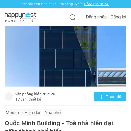
Kết nối đơn vị thiết kế - thi công uy tín.
ĐĂNG KÝ NGAY!
Đăng nhập
Đăng ký
M
Ạ
N
G
X
Ã
H
Ộ
I
Văn phòng kiến trúc PP
Theo dõi
Tư vấn, thiết kế
Modern - Hiện đại
Nhà phố
Quốc Minh Building - Toà nhà hiện đại