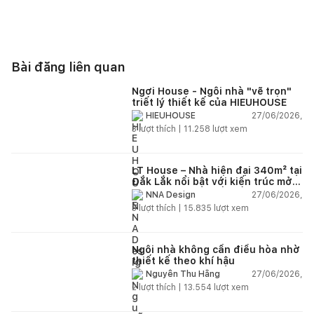
Bài đăng liên quan
Ngơi House - Ngôi nhà "vẽ trọn"
triết lý thiết kế của HIEUHOUSE
27/06/2026,
HIEUHOUSE
3
lượt thích |
11.258
lượt xem
LT House – Nhà hiện đại 340m² tại
Đắk Lắk nổi bật với kiến trúc mở
và hệ sân vườn kết nối thiên
27/06/2026,
NNA Design
nhiên
3
lượt thích |
15.835
lượt xem
Ngôi nhà không cần điều hòa nhờ
thiết kế theo khí hậu
27/06/2026,
Nguyễn Thu Hằng
2
lượt thích |
13.554
lượt xem