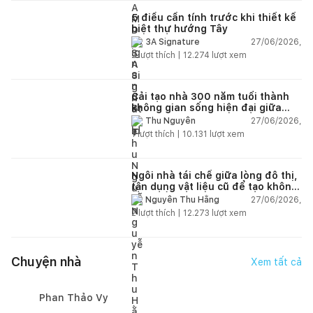
5 điều cần tính trước khi thiết kế
biệt thự hướng Tây
27/06/2026,
3A Signature
2
lượt thích |
12.274
lượt xem
Cải tạo nhà 300 năm tuổi thành
không gian sống hiện đại giữa
thiên nhiên
27/06/2026,
Thu Nguyễn
1
lượt thích |
10.131
lượt xem
Ngôi nhà tái chế giữa lòng đô thị,
tận dụng vật liệu cũ để tạo không
gian sống linh hoạt
27/06/2026,
Nguyễn Thu Hằng
2
lượt thích |
12.273
lượt xem
Chuyện nhà
Xem tất cả
Phan Thảo Vy