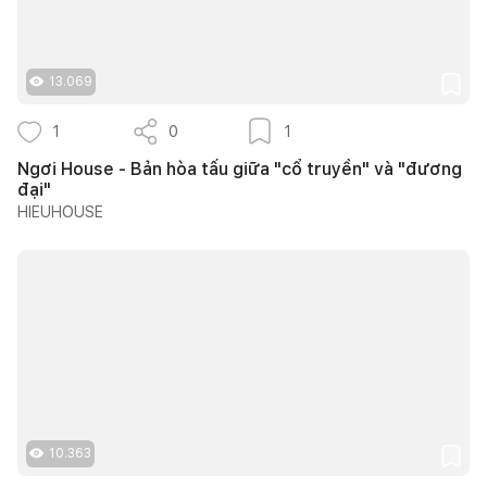
13.069
1
0
1
Ngơi House - Bản hòa tấu giữa "cổ truyền" và "đương
đại"
HIEUHOUSE
10.363