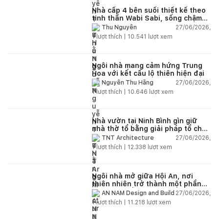
Nhà cấp 4 bên suối thiết kế theo
tinh thần Wabi Sabi, sống chậm
giữa thiên nhiên
27/06/2026,
Thu Nguyễn
1
lượt thích |
10.541
lượt xem
Ngôi nhà mang cảm hứng Trung
Hoa với kết cấu lộ thiên hiện đại
27/06/2026,
Nguyễn Thu Hằng
1
lượt thích |
10.646
lượt xem
Nhà vườn tại Ninh Bình gìn giữ
nhà thờ tổ bằng giải pháp tổ chức
lại không gian
27/06/2026,
TNT Architecture
1
lượt thích |
12.338
lượt xem
Ngôi nhà mở giữa Hội An, nơi
thiên nhiên trở thành một phần
của cuộc sống
27/06/2026,
AN NAM Design and Build
1
lượt thích |
11.218
lượt xem