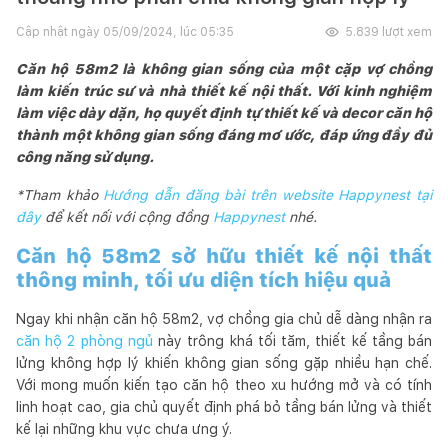
Cập nhật ngày
05/09/2024, lúc 05:35
5.839
lượt xem
Căn hộ 58m2 là không gian sống của một cặp vợ chồng
làm kiến trúc sư và nhà thiết kế nội thất. Với kinh nghiệm
làm việc dày dặn, họ quyết định tự thiết kế và decor căn hộ
thành một không gian sống đáng mơ ước, đáp ứng đầy đủ
công năng sử dụng.
*Tham khảo
Hướng dẫn đăng bài trên website Happynest tại
đây
để kết nối với cộng đồng
Happynest
nhé.
Căn hộ 58m2 sở hữu thiết kế nội thất
thông minh, tối ưu diện tích hiệu quả
Ngay khi nhận căn hộ 58m2, vợ chồng gia chủ dễ dàng nhận ra
căn hộ 2 phòng ngủ
này trông khá tối tăm, thiết kế tầng bán
lửng không hợp lý khiến không gian sống gặp nhiều hạn chế.
Với mong muốn kiến tạo căn hộ theo xu hướng mở và có tính
linh hoạt cao, gia chủ quyết định phá bỏ tầng bán lửng và thiết
kế lại những khu vực chưa ưng ý.