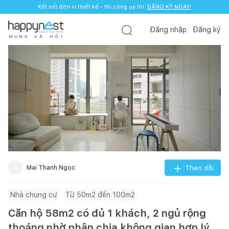
Kết nối đơn vị thiết kế - thi công uy tín.
ĐĂNG KÝ NGAY!
Đăng nhập
Đăng ký
M
Ạ
N
G
X
Ã
H
Ộ
I
Mai Thanh Ngọc
Theo dõi
Nhà chung cư
Từ 50m2 đến 100m2
Căn hộ 58m2 có đủ 1 khách, 2 ngủ rộng
thoáng nhờ phân chia không gian hợp lý