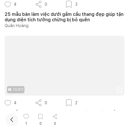
4
0
3
25 mẫu bàn làm việc dưới gầm cầu thang đẹp giúp tận
dụng diện tích tưởng chừng bị bỏ quên
Quân Hoàng
Kết nối thiết kế, thi công
Mua sắm hoàn thiện nhà
10.611
4
0
2
30 mẫu bàn làm việc trong phòng ngủ đẹp với nhiều
cách bố trí thông minh cho mọi diện tích
1
0
0
Phương Trang