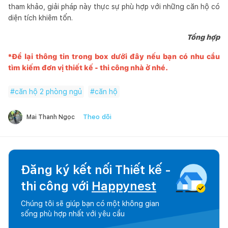
tham khảo, giải pháp này thực sự phù hợp với những căn hộ có
diện tích khiêm tốn.
Tổng hợp
*Để lại thông tin trong box dưới đây nếu bạn có nhu cầu
tìm kiếm đơn vị thiết kế - thi công nhà ở nhé.
#
căn hộ 2 phòng ngủ
#
căn hộ
Theo dõi
Mai Thanh Ngọc
Đăng ký kết nối Thiết kế -
thi công với
Happynest
Chúng tôi sẽ giúp bạn có một không gian
sống phù hợp nhất với yêu cầu