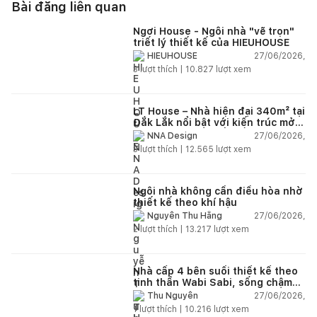
Bài đăng liên quan
Ngơi House - Ngôi nhà "vẽ trọn"
triết lý thiết kế của HIEUHOUSE
27/06/2026,
HIEUHOUSE
3
lượt thích |
10.827
lượt xem
LT House – Nhà hiện đại 340m² tại
Đắk Lắk nổi bật với kiến trúc mở
và hệ sân vườn kết nối thiên
27/06/2026,
NNA Design
nhiên
3
lượt thích |
12.565
lượt xem
Ngôi nhà không cần điều hòa nhờ
thiết kế theo khí hậu
27/06/2026,
Nguyễn Thu Hằng
2
lượt thích |
13.217
lượt xem
Nhà cấp 4 bên suối thiết kế theo
tinh thần Wabi Sabi, sống chậm
giữa thiên nhiên
27/06/2026,
Thu Nguyễn
1
lượt thích |
10.216
lượt xem