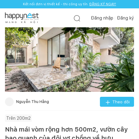
Kết nối đơn vị thiết kế - thi công uy tín.
ĐĂNG KÝ NGAY!
Đăng nhập
Đăng ký
M
Ạ
N
G
X
Ã
H
Ộ
I
Nguyễn Thu Hằng
Theo dõi
Trên 200m2
Nhà mái vòm rộng hơn 500m2, vườn cây
bao quanh của đôi vợ chồng về hưu