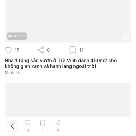
43.293
15
0
11
Nhà 1 tầng sân vườn ở Trà Vinh dành 450m2 cho
Kết nối thiết kế, thi công
không gian xanh và hành lang ngoài trời
Minh Tú
Mua sắm hoàn thiện nhà
0
1
0