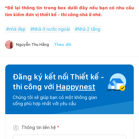
*Để lại thông tin trong box dưới đây nếu bạn có nhu cầu
tìm kiếm đơn vị thiết kế - thi công nhà ở nhé.
#
nhà đẹp
#
Nhà ở nước ngoài
#
Nhà 2 tầng
Theo dõi
Nguyễn Thu Hằng
Đăng ký kết nối Thiết kế -
thi công với
Happynest
Chúng tôi sẽ giúp bạn có một không gian
sống phù hợp nhất với yêu cầu
Thông tin liên hệ
*