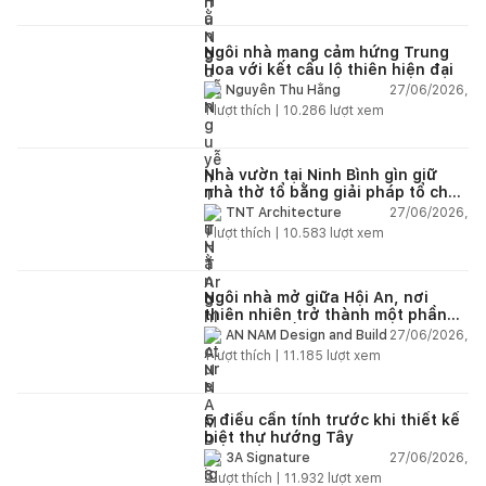
Ngôi nhà mang cảm hứng Trung
Hoa với kết cấu lộ thiên hiện đại
27/06/2026,
Nguyễn Thu Hằng
1
lượt thích |
10.286
lượt xem
Nhà vườn tại Ninh Bình gìn giữ
nhà thờ tổ bằng giải pháp tổ chức
lại không gian
27/06/2026,
TNT Architecture
1
lượt thích |
10.583
lượt xem
Ngôi nhà mở giữa Hội An, nơi
thiên nhiên trở thành một phần
của cuộc sống
27/06/2026,
AN NAM Design and Build
1
lượt thích |
11.185
lượt xem
5 điều cần tính trước khi thiết kế
biệt thự hướng Tây
27/06/2026,
3A Signature
2
lượt thích |
11.932
lượt xem