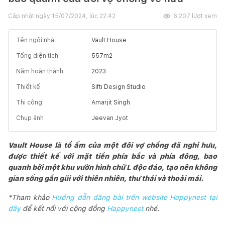
Cập nhật ngày
15/07/2024, lúc 22:42
6.207
lượt xem
Tên ngôi nhà
Vault House
Tổng diện tích
557
m2
Năm hoàn thành
2023
Thiết kế
Sifti Design Studio
Thi công
Amarjit Singh
Chụp ảnh
Jeevan Jyot
Vault House là tổ ấm của một đôi vợ chồng đã nghỉ hưu,
được thiết kế với mặt tiền phía bắc và phía đông, bao
quanh bởi một khu vườn hình chữ L độc đáo, tạo nên không
gian sống gần gũi với thiên nhiên, thư thái và thoải mái.
*Tham khảo
Hướng dẫn đăng bài trên website Happynest tại
đây
để kết nối với cộng đồng
Happynest
nhé.