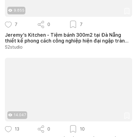
9.855
7
0
7
Jeremy’s Kitchen - Tiệm bánh 300m2 tại Đà Nẵng
thiết kế phong cách công nghiệp hiện đại ngập tràn
ánh sáng tự nhiên
S2studio
14.047
13
0
10