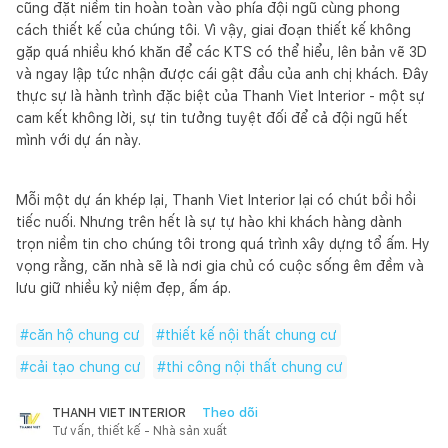
cũng đặt niềm tin hoàn toàn vào phía đội ngũ cùng phong
cách thiết kế của chúng tôi. Vì vậy, giai đoạn thiết kế không
gặp quá nhiều khó khăn để các KTS có thể hiểu, lên bản vẽ 3D
và ngay lập tức nhận được cái gật đầu của anh chị khách. Đây
thực sự là hành trình đặc biệt của Thanh Viet Interior - một sự
cam kết không lời, sự tin tưởng tuyệt đối để cả đội ngũ hết
mình với dự án này.
Mỗi một dự án khép lại, Thanh Viet Interior lại có chút bồi hồi
tiếc nuối. Nhưng trên hết là sự tự hào khi khách hàng dành
trọn niềm tin cho chúng tôi trong quá trình xây dựng tổ ấm. Hy
vọng rằng, căn nhà sẽ là nơi gia chủ có cuộc sống êm đềm và
lưu giữ nhiều kỷ niệm đẹp, ấm áp.
#
căn hộ chung cư
#
thiết kế nội thất chung cư
#
cải tạo chung cư
#
thi công nội thất chung cư
Theo dõi
THANH VIET INTERIOR
Tư vấn, thiết kế - Nhà sản xuất