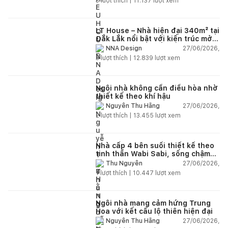
3
lượt thích |
11.137
lượt xem
LT House – Nhà hiện đại 340m² tại
Đắk Lắk nổi bật với kiến trúc mở
và hệ sân vườn kết nối thiên
27/06/2026,
NNA Design
nhiên
3
lượt thích |
12.839
lượt xem
Ngôi nhà không cần điều hòa nhờ
thiết kế theo khí hậu
27/06/2026,
Nguyễn Thu Hằng
2
lượt thích |
13.455
lượt xem
Nhà cấp 4 bên suối thiết kế theo
tinh thần Wabi Sabi, sống chậm
giữa thiên nhiên
27/06/2026,
Thu Nguyễn
1
lượt thích |
10.447
lượt xem
Ngôi nhà mang cảm hứng Trung
Hoa với kết cấu lộ thiên hiện đại
27/06/2026,
Nguyễn Thu Hằng