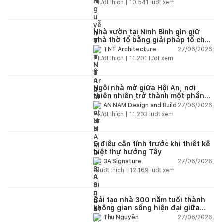
1
lượt thích |
10.541
lượt xem
Nhà vườn tại Ninh Bình gìn giữ
nhà thờ tổ bằng giải pháp tổ chức
lại không gian
27/06/2026,
TNT Architecture
1
lượt thích |
11.201
lượt xem
Ngôi nhà mở giữa Hội An, nơi
thiên nhiên trở thành một phần
của cuộc sống
27/06/2026,
AN NAM Design and Build
1
lượt thích |
11.203
lượt xem
5 điều cần tính trước khi thiết kế
biệt thự hướng Tây
27/06/2026,
3A Signature
2
lượt thích |
12.169
lượt xem
Cải tạo nhà 300 năm tuổi thành
không gian sống hiện đại giữa
thiên nhiên
27/06/2026,
Thu Nguyễn