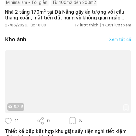
Minimalism - Tối giản
Từ 100m2 đến 200m2
Nhà 2 tầng 170m² tại Đà Nẵng gây ấn tượng với cầu
thang xoắn, mặt tiền đất nung và không gian ngập
tràn ánh sáng
27/06/2026, lúc 10:00
17
lượt thích |
17.051
lượt xem
Kho ảnh
Xem tất cả
5.215
11
0
8
Thiết kế bếp kết hợp khu giặt sấy tiện nghi tiết kiệm