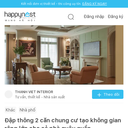
Kết nối đơn vị thiết kế - thi công uy tín.
ĐĂNG KÝ NGAY!
Đăng nhập
Đăng ký
M
Ạ
N
G
X
Ã
H
Ộ
I
THANH VIET INTERIOR
Theo dõi
Tư vấn, thiết kế - Nhà sản xuất
Khác
Nhà phố
Đập thông 2 căn chung cư tạo không gian