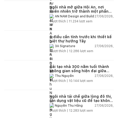
Ngôi nhà mở giữa Hội An, nơi
thiên nhiên trở thành một phần
của cuộc sống
27/06/2026,
AN NAM Design and Build
1
lượt thích |
11.234
lượt xem
5 điều cần tính trước khi thiết kế
biệt thự hướng Tây
27/06/2026,
3A Signature
2
lượt thích |
12.286
lượt xem
Cải tạo nhà 300 năm tuổi thành
không gian sống hiện đại giữa
thiên nhiên
27/06/2026,
Thu Nguyễn
1
lượt thích |
10.144
lượt xem
Ngôi nhà tái chế giữa lòng đô thị,
tận dụng vật liệu cũ để tạo không
gian sống linh hoạt
27/06/2026,
Nguyễn Thu Hằng
2
lượt thích |
12.283
lượt xem