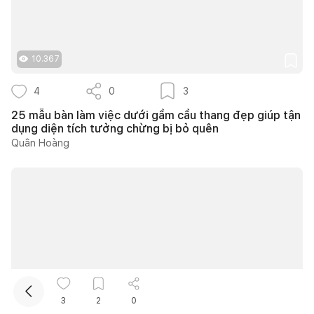
10.367
4
0
3
25 mẫu bàn làm việc dưới gầm cầu thang đẹp giúp tận
dụng diện tích tưởng chừng bị bỏ quên
Kết nối thiết kế, thi công
Quân Hoàng
Mua sắm hoàn thiện nhà
10.612
3
2
0