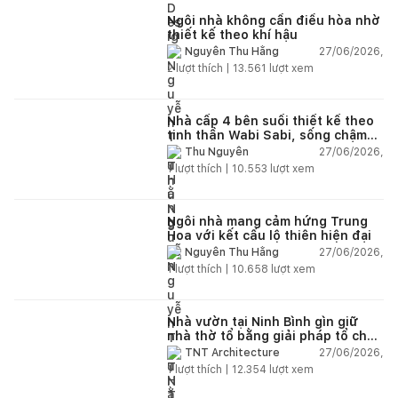
Ngôi nhà không cần điều hòa nhờ
thiết kế theo khí hậu
27/06/2026,
Nguyễn Thu Hằng
2
lượt thích |
13.561
lượt xem
Nhà cấp 4 bên suối thiết kế theo
tinh thần Wabi Sabi, sống chậm
giữa thiên nhiên
27/06/2026,
Thu Nguyễn
1
lượt thích |
10.553
lượt xem
Ngôi nhà mang cảm hứng Trung
Hoa với kết cấu lộ thiên hiện đại
27/06/2026,
Nguyễn Thu Hằng
1
lượt thích |
10.658
lượt xem
Nhà vườn tại Ninh Bình gìn giữ
nhà thờ tổ bằng giải pháp tổ chức
lại không gian
27/06/2026,
TNT Architecture
1
lượt thích |
12.354
lượt xem