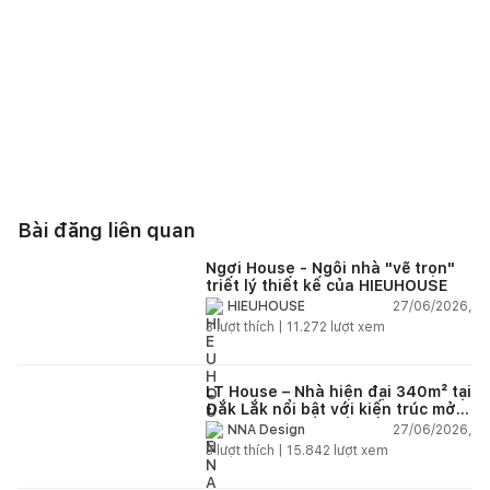
Bài đăng liên quan
Ngơi House - Ngôi nhà "vẽ trọn"
triết lý thiết kế của HIEUHOUSE
27/06/2026,
HIEUHOUSE
3
lượt thích |
11.272
lượt xem
LT House – Nhà hiện đại 340m² tại
Đắk Lắk nổi bật với kiến trúc mở
và hệ sân vườn kết nối thiên
27/06/2026,
NNA Design
nhiên
3
lượt thích |
15.842
lượt xem