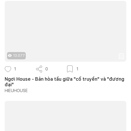
13.077
1
0
1
Ngơi House - Bản hòa tấu giữa "cổ truyền" và "đương
đại"
HIEUHOUSE