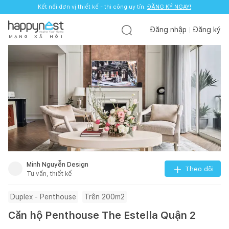
Kết nối đơn vị thiết kế - thi công uy tín.
ĐĂNG KÝ NGAY!
Đăng nhập
Đăng ký
M
Ạ
N
G
X
Ã
H
Ộ
I
Minh Nguyễn Design
Theo dõi
Tư vấn, thiết kế
Duplex - Penthouse
Trên 200m2
Căn hộ Penthouse The Estella Quận 2