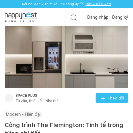
Kết nối đơn vị thiết kế - thi công uy tín.
ĐĂNG KÝ NGAY!
Đăng nhập
Đăng ký
M
Ạ
N
G
X
Ã
H
Ộ
I
SPACE PLUS
Theo dõi
Tư vấn, thiết kế - Nhà thầu
Modern - Hiện đại
Công trình The Flemington: Tinh tế trong