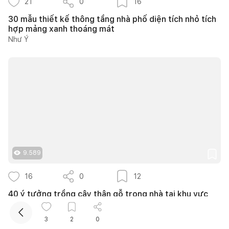
21
0
16
30 mẫu thiết kế thông tầng nhà phố diện tích nhỏ tích
hợp mảng xanh thoáng mát
Như Ý
Kết nối thiết kế, thi công
Mua sắm hoàn thiện nhà
9.589
16
0
12
40 ý tưởng trồng cây thân gỗ trong nhà tại khu vực
giếng trời mái kính tuyệt đẹp
Nguyễn Quỳnh Hương
3
2
0