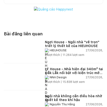
Bài đăng liên quan
Ngơi House - Ngôi nhà "vẽ trọn"
triết lý thiết kế của HIEUHOUSE
27/06/2026,
HIEUHOUSE
3
lượt thích |
11.264
lượt xem
LT House – Nhà hiện đại 340m² tại
Đắk Lắk nổi bật với kiến trúc mở
và hệ sân vườn kết nối thiên
27/06/2026,
NNA Design
nhiên
3
lượt thích |
15.838
lượt xem
Ngôi nhà không cần điều hòa nhờ
thiết kế theo khí hậu
27/06/2026,
Nguyễn Thu Hằng