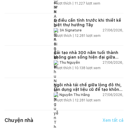
1
lượt thích |
11.227
lượt xem
5 điều cần tính trước khi thiết kế
biệt thự hướng Tây
27/06/2026,
3A Signature
2
lượt thích |
12.281
lượt xem
Cải tạo nhà 300 năm tuổi thành
không gian sống hiện đại giữa
thiên nhiên
27/06/2026,
Thu Nguyễn
1
lượt thích |
10.138
lượt xem
Ngôi nhà tái chế giữa lòng đô thị,
tận dụng vật liệu cũ để tạo không
gian sống linh hoạt
27/06/2026,
Nguyễn Thu Hằng
2
lượt thích |
12.281
lượt xem
Chuyện nhà
Xem tất cả