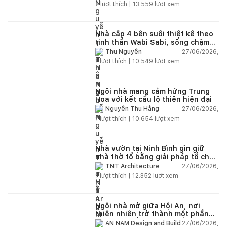
2
lượt thích |
13.559
lượt xem
Nhà cấp 4 bên suối thiết kế theo
tinh thần Wabi Sabi, sống chậm
giữa thiên nhiên
27/06/2026,
Thu Nguyễn
1
lượt thích |
10.549
lượt xem
Ngôi nhà mang cảm hứng Trung
Hoa với kết cấu lộ thiên hiện đại
27/06/2026,
Nguyễn Thu Hằng
1
lượt thích |
10.654
lượt xem
Nhà vườn tại Ninh Bình gìn giữ
nhà thờ tổ bằng giải pháp tổ chức
lại không gian
27/06/2026,
TNT Architecture
1
lượt thích |
12.352
lượt xem
Ngôi nhà mở giữa Hội An, nơi
thiên nhiên trở thành một phần
của cuộc sống
27/06/2026,
AN NAM Design and Build