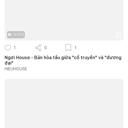
13.072
1
0
1
Ngơi House - Bản hòa tấu giữa "cổ truyền" và "đương
đại"
HIEUHOUSE