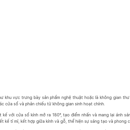
ư khu vực trưng bày sản phẩm nghệ thuật hoặc là không gian thư g
c cửa sổ và phản chiếu từ không gian sinh hoạt chính.
 kế với cửa sổ kính mở ra 180°, tạo điểm nhấn và mang lại ánh sá
ết kế tỉ mỉ, kết hợp giữa kính và gỗ, thể hiện sự sáng tạo và phong c