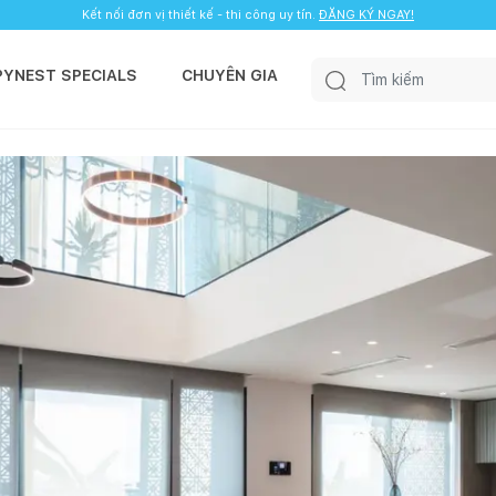
Kết nối đơn vị thiết kế - thi công uy tín.
ĐĂNG KÝ NGAY!
PYNEST SPECIALS
CHUYÊN GIA