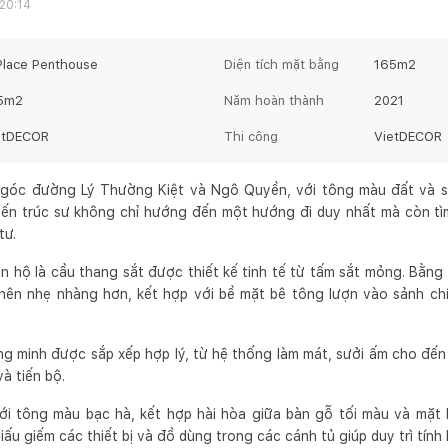
 20:14
Place Penthouse
Diện tích mặt bằng
165
m2
5
m2
Năm hoàn thành
2021
etDECOR
Thi công
VietDECOR
góc đường Lý Thường Kiệt và Ngô Quyền, với tông màu đất và s
Kiến trúc sư không chỉ hướng đến một hướng đi duy nhất mà còn tì
tư.
n hộ là cầu thang sắt được thiết kế tinh tế từ tấm sắt mỏng. Bằng
nên nhẹ nhàng hơn, kết hợp với bề mặt bê tông lượn vào sảnh chí
ông minh được sắp xếp hợp lý, từ hệ thống làm mát, sưởi ấm cho đế
à tiến bộ.
ới tông màu bạc hà, kết hợp hài hòa giữa bàn gỗ tối màu và mặt 
ấu giếm các thiết bị và đồ dùng trong các cánh tủ giúp duy trì tính 