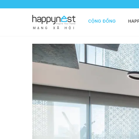
CỘNG ĐỒNG
HAP
M
Ạ
N
G
X
Ã
H
Ộ
I