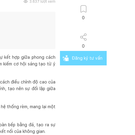
3.637
lượt xem
0
0
ự kết hợp giữa phong cách
Đăng ký tư vấn
m kiếm cơ hội sáng tạo từ ý
 cách điều chỉnh độ cao của
nh, tạo nên sự đối lập giữa
n hệ thống rèm, mang lại một
bàn bếp bằng đá, tạo ra sự
kết nối của không gian.