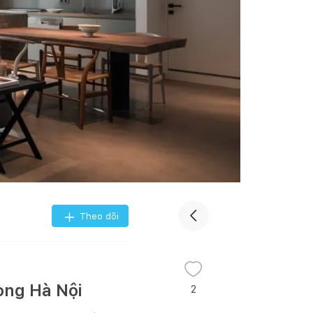
Theo dõi
òng Hà Nội
2