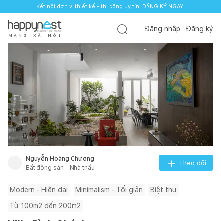
Kết nối đơn vị thiết kế - thi công uy tín.
ĐĂNG KÝ NGAY!
Đăng nhập
Đăng ký
M
Ạ
N
G
X
Ã
H
Ộ
I
Nguyễn Hoàng Chương
Theo dõi
Bất động sản - Nhà thầu
Modern - Hiện đại
Minimalism - Tối giản
Biệt thự
Từ 100m2 đến 200m2