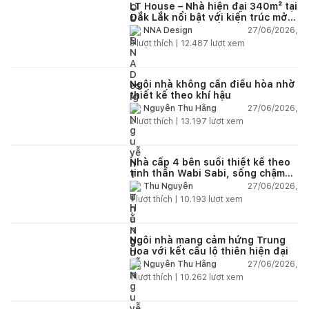
LT House – Nhà hiện đại 340m² tại
Đắk Lắk nổi bật với kiến trúc mở
và hệ sân vườn kết nối thiên
27/06/2026,
NNA Design
nhiên
3
lượt thích |
12.487
lượt xem
Ngôi nhà không cần điều hòa nhờ
thiết kế theo khí hậu
27/06/2026,
Nguyễn Thu Hằng
2
lượt thích |
13.197
lượt xem
Nhà cấp 4 bên suối thiết kế theo
tinh thần Wabi Sabi, sống chậm
giữa thiên nhiên
27/06/2026,
Thu Nguyễn
1
lượt thích |
10.193
lượt xem
Ngôi nhà mang cảm hứng Trung
Hoa với kết cấu lộ thiên hiện đại
27/06/2026,
Nguyễn Thu Hằng
1
lượt thích |
10.262
lượt xem