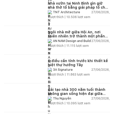
Nhà vườn tại Ninh Bình gìn giữ
nhà thờ tổ bằng giải pháp tổ chức
lại không gian
27/06/2026,
TNT Architecture
1
lượt thích |
10.506
lượt xem
Ngôi nhà mở giữa Hội An, nơi
thiên nhiên trở thành một phần
của cuộc sống
27/06/2026,
AN NAM Design and Build
1
lượt thích |
11.115
lượt xem
5 điều cần tính trước khi thiết kế
biệt thự hướng Tây
27/06/2026,
3A Signature
2
lượt thích |
11.863
lượt xem
Cải tạo nhà 300 năm tuổi thành
không gian sống hiện đại giữa
thiên nhiên
27/06/2026,
Thu Nguyễn
1
lượt thích |
10.095
lượt xem