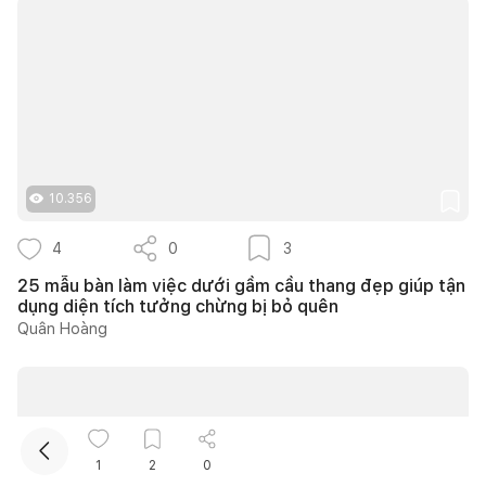
10.356
Kết nối thiết kế, thi công
4
0
3
25 mẫu bàn làm việc dưới gầm cầu thang đẹp giúp tận
Mua sắm hoàn thiện nhà
dụng diện tích tưởng chừng bị bỏ quên
Quân Hoàng
1
2
0