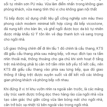
sồi tự nhiên sơn PU màu. Vừa làm điểm nhấn trong không gian
phòng khách, vừa mang tính thú vị cho không gian nội thất
Tủ bếp được sử dụng chất liệu gỗ công nghiệp sơn màu theo
phong cách modern minimal kết hợp cùng đá bếp vicostone,
đá nung kết cho bàn ăn, và ghế ngồi được bọc da bò tự nhiên
được nhập khẩu từ Ý tôn lên vẻ đẹp thanh lịch và sang trọng
cho ngôi nhà.
Lối giao thông chính để đi lên lầu 1 đó chính là cầu thang, KTS
đã giấu cầu thang phía sau mảng bếp, với mục đích tạo ra tầm
nhìn thoải mái, thông thoáng cho gia chủ khi sinh hoạt ở tầng
trệt mà không phải bị cản trở tầm nhìn bởi yếu tố kết cấu, nên
KTS đã giấu cầu thang vào phía sau lưng bếp, qua đó giao
thông ở tầng trệt được xuyên suốt và để kết nối các không
gian phòng khách và phòng bếp với nhau.
Khi đứng ở vị trí khu vườn nhìn ra ngoài sân trước, là các mảng
cây trúc xanh được trồng dọc theo hàng rào của ngôi nhà vừa
tạo cảm giác thư giãn cũng vừa làm bóng mát cho ngôi nhà,
cản trở bức xạ nhiệt từ bên ngoài vào trong ngôi nhà.