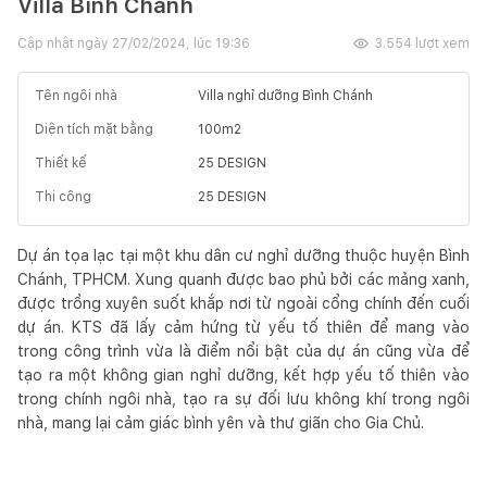
Villa Bình Chánh
Cập nhật ngày
27/02/2024, lúc 19:36
3.554
lượt xem
Tên ngôi nhà
Villa nghỉ dưỡng Bình Chánh
Diện tích mặt bằng
100
m2
Thiết kế
25 DESIGN
Thi công
25 DESIGN
Dự án tọa lạc tại một khu dân cư nghỉ dưỡng thuộc huyện Bình
Chánh, TPHCM. Xung quanh được bao phủ bởi các mảng xanh,
được trồng xuyên suốt khắp nơi từ ngoài cổng chính đến cuối
dự án. KTS đã lấy cảm hứng từ yếu tố thiên để mang vào
trong công trình vừa là điểm nổi bật của dự án cũng vừa để
tạo ra một không gian nghỉ dưỡng, kết hợp yếu tố thiên vào
trong chính ngôi nhà, tạo ra sự đối lưu không khí trong ngôi
nhà, mang lại cảm giác bình yên và thư giãn cho Gia Chủ.