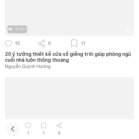
10.501
15
0
11
20 ý tưởng thiết kế cửa sổ giếng trời giúp phòng ngủ
cuối nhà luôn thông thoáng
Kết nối thiết kế, thi công
Nguyễn Quỳnh Hương
Mua sắm hoàn thiện nhà
1
1
0
16.668