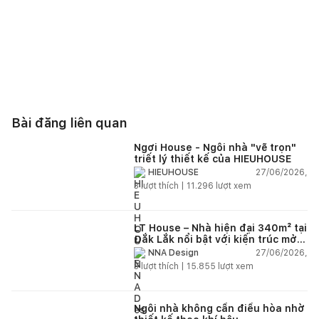
Bài đăng liên quan
Ngơi House - Ngôi nhà "vẽ trọn"
triết lý thiết kế của HIEUHOUSE
27/06/2026,
HIEUHOUSE
3
lượt thích |
11.296
lượt xem
LT House – Nhà hiện đại 340m² tại
Đắk Lắk nổi bật với kiến trúc mở
và hệ sân vườn kết nối thiên
27/06/2026,
NNA Design
nhiên
3
lượt thích |
15.855
lượt xem
Ngôi nhà không cần điều hòa nhờ