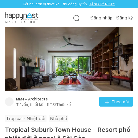
Kết nối đơn vị thiết kế - thi công uy tín.
ĐĂNG KÝ NGAY!
Đăng nhập
Đăng ký
M
Ạ
N
G
X
Ã
H
Ộ
I
MM++ Architects
Theo dõi
Tư vấn, thiết kế - KTS/Thiết kế
Tropical - Nhiệt đới
Nhà phố
Tropical Suburb Town House - Resort phố