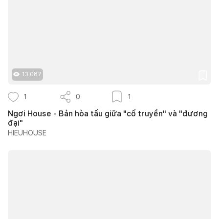
13.087
1
0
1
Ngơi House - Bản hòa tấu giữa "cổ truyền" và "đương
đại"
HIEUHOUSE