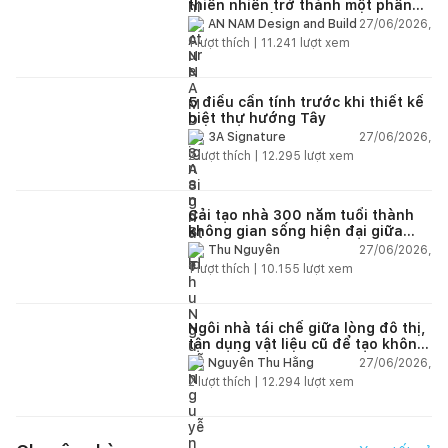
thiên nhiên trở thành một phần
của cuộc sống
27/06/2026,
AN NAM Design and Build
1
lượt thích |
11.241
lượt xem
5 điều cần tính trước khi thiết kế
biệt thự hướng Tây
27/06/2026,
3A Signature
2
lượt thích |
12.295
lượt xem
Cải tạo nhà 300 năm tuổi thành
không gian sống hiện đại giữa
thiên nhiên
27/06/2026,
Thu Nguyễn
1
lượt thích |
10.155
lượt xem
Ngôi nhà tái chế giữa lòng đô thị,
tận dụng vật liệu cũ để tạo không
gian sống linh hoạt
27/06/2026,
Nguyễn Thu Hằng
2
lượt thích |
12.294
lượt xem