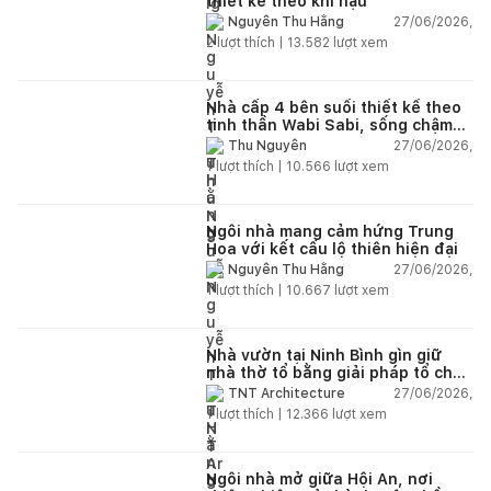
thiết kế theo khí hậu
27/06/2026,
Nguyễn Thu Hằng
2
lượt thích |
13.582
lượt xem
Nhà cấp 4 bên suối thiết kế theo
tinh thần Wabi Sabi, sống chậm
giữa thiên nhiên
27/06/2026,
Thu Nguyễn
1
lượt thích |
10.566
lượt xem
Ngôi nhà mang cảm hứng Trung
Hoa với kết cấu lộ thiên hiện đại
27/06/2026,
Nguyễn Thu Hằng
1
lượt thích |
10.667
lượt xem
Nhà vườn tại Ninh Bình gìn giữ
nhà thờ tổ bằng giải pháp tổ chức
lại không gian
27/06/2026,
TNT Architecture
1
lượt thích |
12.366
lượt xem
Ngôi nhà mở giữa Hội An, nơi