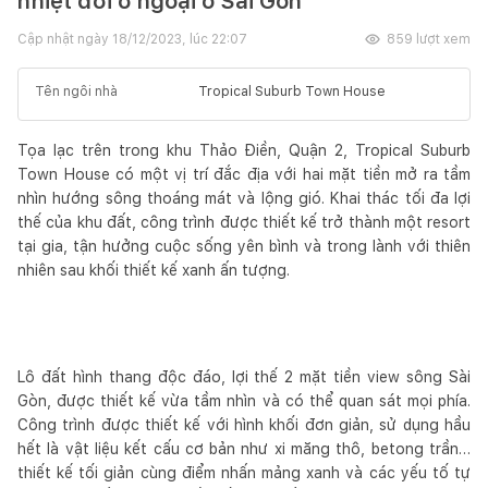
nhiệt đới ở ngoại ô Sài Gòn
Cập nhật ngày
18/12/2023, lúc 22:07
859
lượt xem
Tên ngôi nhà
Tropical Suburb Town House
Tọa lạc trên trong khu Thảo Điền, Quận 2, Tropical Suburb
Town House có một vị trí đắc địa với hai mặt tiền mở ra tầm
nhìn hướng sông thoáng mát và lộng gió. Khai thác tối đa lợi
thế của khu đất, công trình được thiết kế trở thành một resort
tại gia, tận hưởng cuộc sống yên bình và trong lành với thiên
nhiên sau khối thiết kế xanh ấn tượng.
Lô đất hình thang độc đáo, lợi thế 2 mặt tiền view sông Sài
Gòn, được thiết kế vừa tầm nhìn và có thể quan sát mọi phía.
Công trình được thiết kế với hình khối đơn giản, sử dụng hầu
hết là vật liệu kết cấu cơ bản như xi măng thô, betong trần…
thiết kế tối giản cùng điểm nhấn mảng xanh và các yếu tố tự