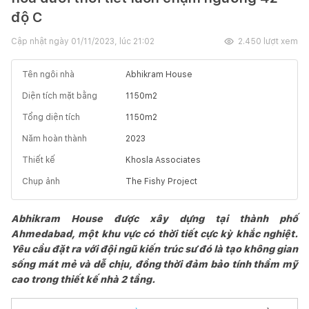
độ C
Cập nhật ngày
01/11/2023, lúc 21:02
2.450
lượt xem
Tên ngôi nhà
Abhikram House
Diện tích mặt bằng
1150
m2
Tổng diện tích
1150
m2
Năm hoàn thành
2023
Thiết kế
Khosla Associates
Chụp ảnh
The Fishy Project
Abhikram House được xây dựng tại thành phố
Ahmedabad, một khu vực có thời tiết cực kỳ khắc nghiệt.
Yêu cầu đặt ra với đội ngũ kiến trúc sư đó là tạo không gian
sống mát mẻ và dễ chịu, đồng thời đảm bảo tính thẩm mỹ
cao trong thiết kế nhà 2 tầng.