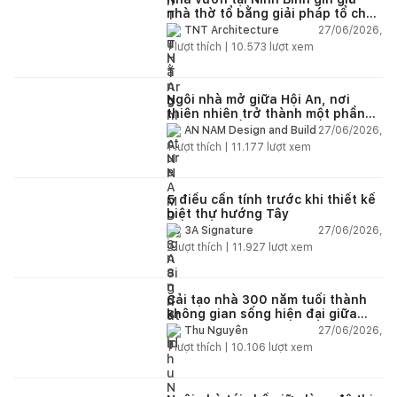
nhà thờ tổ bằng giải pháp tổ chức
lại không gian
27/06/2026,
TNT Architecture
1
lượt thích |
10.573
lượt xem
Ngôi nhà mở giữa Hội An, nơi
thiên nhiên trở thành một phần
của cuộc sống
27/06/2026,
AN NAM Design and Build
1
lượt thích |
11.177
lượt xem
5 điều cần tính trước khi thiết kế
biệt thự hướng Tây
27/06/2026,
3A Signature
2
lượt thích |
11.927
lượt xem
Cải tạo nhà 300 năm tuổi thành
không gian sống hiện đại giữa
thiên nhiên
27/06/2026,
Thu Nguyễn
1
lượt thích |
10.106
lượt xem