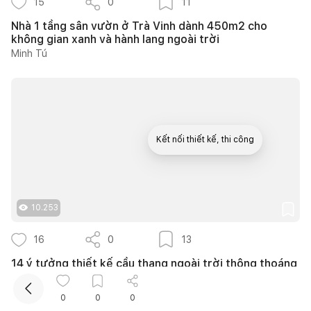
15
0
11
Nhà 1 tầng sân vườn ở Trà Vinh dành 450m2 cho
không gian xanh và hành lang ngoài trời
Minh Tú
Kết nối thiết kế, thi công
Mua sắm hoàn thiện nhà
10.253
16
0
13
14 ý tưởng thiết kế cầu thang ngoài trời thông thoáng
giúp tối ưu diện tích cho nhà phố nhỏ hẹp
Như Ý
0
0
0