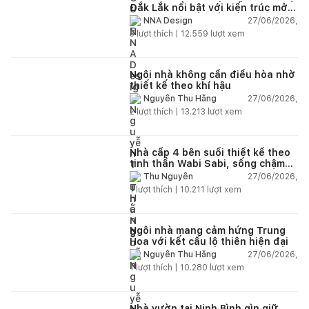
Đắk Lắk nổi bật với kiến trúc mở
và hệ sân vườn kết nối thiên
27/06/2026,
NNA Design
nhiên
3
lượt thích |
12.559
lượt xem
Ngôi nhà không cần điều hòa nhờ
thiết kế theo khí hậu
27/06/2026,
Nguyễn Thu Hằng
2
lượt thích |
13.213
lượt xem
Nhà cấp 4 bên suối thiết kế theo
tinh thần Wabi Sabi, sống chậm
giữa thiên nhiên
27/06/2026,
Thu Nguyễn
1
lượt thích |
10.211
lượt xem
Ngôi nhà mang cảm hứng Trung
Hoa với kết cấu lộ thiên hiện đại
27/06/2026,
Nguyễn Thu Hằng
1
lượt thích |
10.280
lượt xem
Nhà vườn tại Ninh Bình gìn giữ