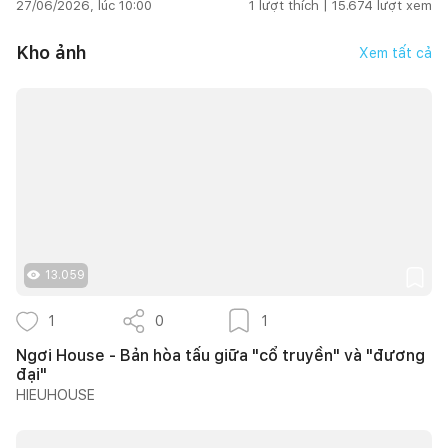
27/06/2026, lúc 10:00
1
lượt thích |
15.674
lượt xem
Kho ảnh
Xem tất cả
13.059
1
0
1
Ngơi House - Bản hòa tấu giữa "cổ truyền" và "đương
đại"
HIEUHOUSE