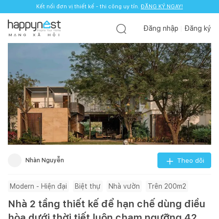
Kết nối đơn vị thiết kế - thi công uy tín.
ĐĂNG KÝ NGAY!
Đăng nhập
Đăng ký
M
Ạ
N
G
X
Ã
H
Ộ
I
Nhàn Nguyễn
Theo dõi
Modern - Hiện đại
Biệt thự
Nhà vườn
Trên 200m2
Nhà 2 tầng thiết kế để hạn chế dùng điều
hòa dưới thời tiết luôn chạm ngưỡng 42