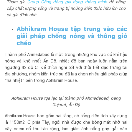
Tham gia
Group Cộng đồng gia dụng thông minh
để nâng
cấp chất lượng sống và trang bị những kiến thức hữu ích cho
cả gia đình nhé.
Abhikram House tập trung vào các
giải pháp chống nóng và thông gió
chéo
Thành phố Ahmedabad là một trong những khu vực có khí hậu
nóng và khô nhất Ấn Độ, nhiệt độ ban ngày luôn nằm trên
ngưỡng 42 độ C. Để thích nghi tốt với thời tiết đặc trưng tại
địa phương, nhóm kiến trúc sư đã lựa chọn nhiều giải pháp giúp
“hạ nhiệt” bên trong Abhikram House.
Abhikram House tọa lạc tại thành phố Ahmedabad, bang
Gujarat, Ấn Độ
Abhikram House bao gồm hai tầng, có tổng diện tích xây dựng
là 1150m2. Ở phía Tây, ngôi nhà được che bóng mát nhờ hai
cây neem cổ thụ tán rộng, làm giảm ánh nắng gay gắt vào