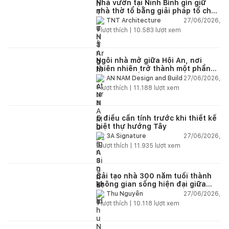
Nhà vườn tại Ninh Bình gìn giữ
nhà thờ tổ bằng giải pháp tổ chức
lại không gian
27/06/2026,
TNT Architecture
1
lượt thích |
10.583
lượt xem
Ngôi nhà mở giữa Hội An, nơi
thiên nhiên trở thành một phần
của cuộc sống
27/06/2026,
AN NAM Design and Build
1
lượt thích |
11.188
lượt xem
5 điều cần tính trước khi thiết kế
biệt thự hướng Tây
27/06/2026,
3A Signature
2
lượt thích |
11.935
lượt xem
Cải tạo nhà 300 năm tuổi thành
không gian sống hiện đại giữa
thiên nhiên
27/06/2026,
Thu Nguyễn
1
lượt thích |
10.118
lượt xem