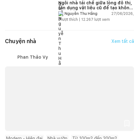
Ngôi nhà tái chế giữa lòng đô thị,
tận dụng vật liệu cũ để tạo không
gian sống linh hoạt
27/06/2026,
Nguyễn Thu Hằng
2
lượt thích |
12.267
lượt xem
Chuyện nhà
Xem tất cả
Phan Thảo Vy
Modern - Hiện đại
Nhà vườn
Từ 100m2 đến 200m2