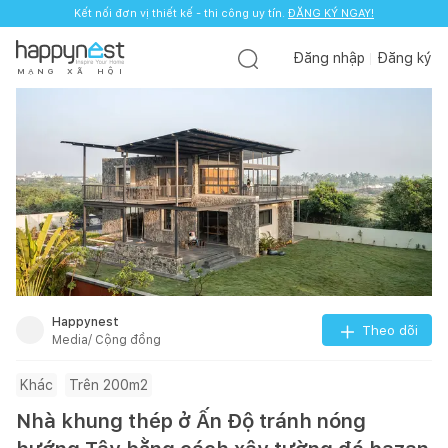
Kết nối đơn vị thiết kế - thi công uy tín.
ĐĂNG KÝ NGAY!
Đăng nhập
Đăng ký
M
Ạ
N
G
X
Ã
H
Ộ
I
Happynest
Theo dõi
Media/ Cộng đồng
Khác
Trên 200m2
Nhà khung thép ở Ấn Độ tránh nóng