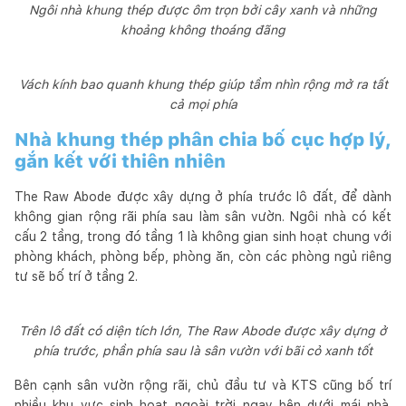
Ngôi nhà khung thép được ôm trọn bởi cây xanh và những
khoảng không thoáng đãng
Vách kính bao quanh khung thép giúp tầm nhìn rộng mở ra tất
cả mọi phía
Nhà khung thép phân chia bố cục hợp lý,
gắn kết với thiên nhiên
The Raw Abode được xây dựng ở phía trước lô đất, để dành
không gian rộng rãi phía sau làm sân vườn. Ngôi nhà có kết
cấu 2 tầng, trong đó tầng 1 là không gian sinh hoạt chung với
phòng khách, phòng bếp, phòng ăn, còn các phòng ngủ riêng
tư sẽ bố trí ở tầng 2.
Trên lô đất có diện tích lớn, The Raw Abode được xây dựng ở
phía trước, phần phía sau là sân vườn với bãi cỏ xanh tốt
Bên cạnh sân vườn rộng rãi, chủ đầu tư và KTS cũng bố trí
nhiều khu vực sinh hoạt ngoài trời ngay bên dưới mái nhà.