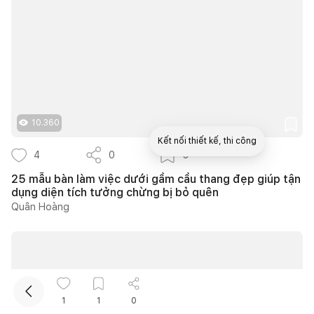
10.360
Kết nối thiết kế, thi công
4
0
3
25 mẫu bàn làm việc dưới gầm cầu thang đẹp giúp tận
Mua sắm hoàn thiện nhà
dụng diện tích tưởng chừng bị bỏ quên
Quân Hoàng
1
1
0