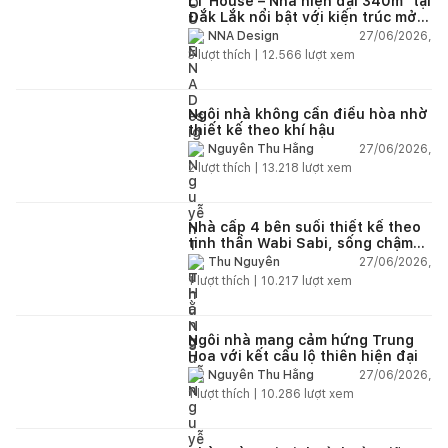
LT House – Nhà hiện đại 340m² tại
Đắk Lắk nổi bật với kiến trúc mở
và hệ sân vườn kết nối thiên
27/06/2026,
NNA Design
nhiên
3
lượt thích |
12.566
lượt xem
Ngôi nhà không cần điều hòa nhờ
thiết kế theo khí hậu
27/06/2026,
Nguyễn Thu Hằng
2
lượt thích |
13.218
lượt xem
Nhà cấp 4 bên suối thiết kế theo
tinh thần Wabi Sabi, sống chậm
giữa thiên nhiên
27/06/2026,
Thu Nguyễn
1
lượt thích |
10.217
lượt xem
Ngôi nhà mang cảm hứng Trung
Hoa với kết cấu lộ thiên hiện đại
27/06/2026,
Nguyễn Thu Hằng
1
lượt thích |
10.286
lượt xem