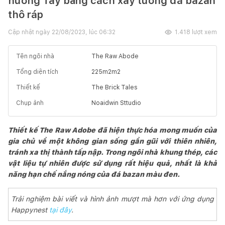
hướng Tây bằng cách xây tường đá bazan
thô ráp
Cập nhật ngày
22/08/2023, lúc 06:32
1.418
lượt xem
Tên ngôi nhà
The Raw Abode
Tổng diện tích
225m2
m2
Thiết kế
The Brick Tales
Chụp ảnh
Noaidwin Sttudio
Thiết kế The Raw Adobe đã hiện thực hóa mong muốn của
gia chủ về một không gian sống gần gũi với thiên nhiên,
tránh xa thị thành tấp nập. Trong ngôi nhà khung thép, các
vật liệu tự nhiên được sử dụng rất hiệu quả, nhất là khả
năng hạn chế nắng nóng của đá bazan màu đen.
Trải nghiệm bài viết và hình ảnh mượt mà hơn với ứng dụng
Happynest
tại đây
.