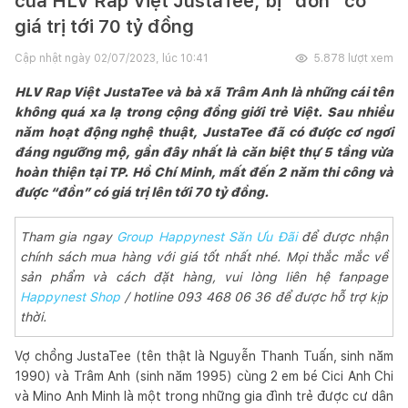
của HLV Rap Việt JustaTee, bị “đồn” có
giá trị tới 70 tỷ đồng
Cập nhật ngày
02/07/2023, lúc 10:41
5.878
lượt xem
HLV Rap Việt JustaTee và bà xã Trâm Anh là những cái tên
không quá xa lạ trong cộng đồng giới trẻ Việt. Sau nhiều
năm hoạt động nghệ thuật, JustaTee đã có được cơ ngơi
đáng ngưỡng mộ, gần đây nhất là căn biệt thự 5 tầng vừa
hoàn thiện tại TP. Hồ Chí Minh, mất đến 2 năm thi công và
được “đồn” có giá trị lên tới 70 tỷ đồng.
Tham gia ngay
Group Happynest Săn Ưu Đãi
để được nhận
chính sách mua hàng với giá tốt nhất nhé. Mọi thắc mắc về
sản phẩm và cách đặt hàng, vui lòng liên hệ fanpage
Happynest Shop
/ hotline 093 468 06 36 để được hỗ trợ kịp
thời.
Vợ chồng JustaTee (tên thật là Nguyễn Thanh Tuấn, sinh năm
1990) và Trâm Anh (sinh năm 1995) cùng 2 em bé Cici Anh Chi
và Mino Anh Minh là một trong những gia đình trẻ được cư dân