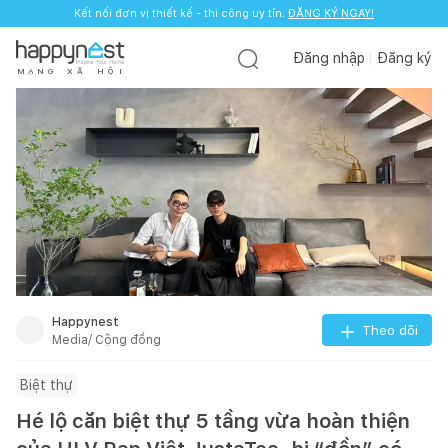
Kết nối đơn vị thiết kế - thi công uy tín.
ĐĂNG KÝ NGAY!
Đăng nhập
Đăng ký
M
Ạ
N
G
X
Ã
H
Ộ
I
Happynest
Theo dõi
Media/ Cộng đồng
Biệt thự
Hé lộ căn biệt thự 5 tầng vừa hoàn thiện