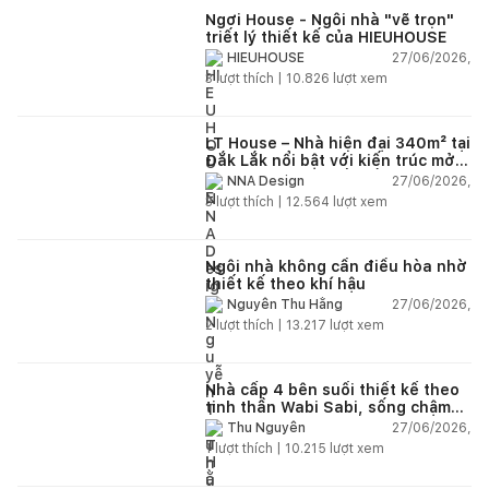
Ngơi House - Ngôi nhà "vẽ trọn"
triết lý thiết kế của HIEUHOUSE
27/06/2026,
HIEUHOUSE
3
lượt thích |
10.826
lượt xem
LT House – Nhà hiện đại 340m² tại
Đắk Lắk nổi bật với kiến trúc mở
và hệ sân vườn kết nối thiên
27/06/2026,
NNA Design
nhiên
3
lượt thích |
12.564
lượt xem
Ngôi nhà không cần điều hòa nhờ
thiết kế theo khí hậu
27/06/2026,
Nguyễn Thu Hằng
2
lượt thích |
13.217
lượt xem
Nhà cấp 4 bên suối thiết kế theo
tinh thần Wabi Sabi, sống chậm
giữa thiên nhiên
27/06/2026,
Thu Nguyễn
1
lượt thích |
10.215
lượt xem