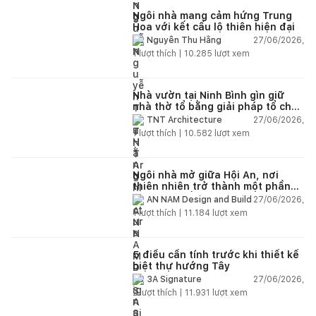
Ngôi nhà mang cảm hứng Trung
Hoa với kết cấu lộ thiên hiện đại
27/06/2026,
Nguyễn Thu Hằng
1
lượt thích |
10.285
lượt xem
Nhà vườn tại Ninh Bình gìn giữ
nhà thờ tổ bằng giải pháp tổ chức
lại không gian
27/06/2026,
TNT Architecture
1
lượt thích |
10.582
lượt xem
Ngôi nhà mở giữa Hội An, nơi
thiên nhiên trở thành một phần
của cuộc sống
27/06/2026,
AN NAM Design and Build
1
lượt thích |
11.184
lượt xem
5 điều cần tính trước khi thiết kế
biệt thự hướng Tây
27/06/2026,
3A Signature
2
lượt thích |
11.931
lượt xem