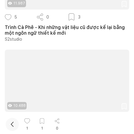
11.987
5
0
3
Trình Cà Phê - Khi những vật liệu cũ được kể lại bằng
một ngôn ngữ thiết kế mới
S2studio
Kết nối thiết kế, thi công
Mua sắm hoàn thiện nhà
10.488
15
0
11
1
1
0
20 ý tưởng thiết kế cửa sổ giếng trời giúp phòng ngủ