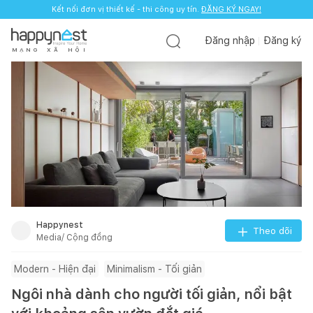
Kết nối đơn vị thiết kế - thi công uy tín.
Kết nối đơn vị thiết kế - thi công uy tín.
ĐĂNG KÝ NGAY!
ĐĂNG KÝ NGAY!
Đăng nhập
Đăng ký
M
Ạ
N
G
X
Ã
H
Ộ
I
Happynest
Theo dõi
Media/ Cộng đồng
Modern - Hiện đại
Minimalism - Tối giản
Ngôi nhà dành cho người tối giản, nổi bật