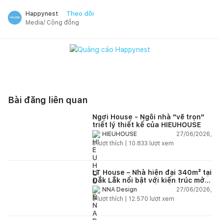
Theo dõi
Happynest
Media/ Cộng đồng
Bài đăng liên quan
Ngơi House - Ngôi nhà "vẽ trọn"
triết lý thiết kế của HIEUHOUSE
27/06/2026,
HIEUHOUSE
3
lượt thích |
10.833
lượt xem
LT House – Nhà hiện đại 340m² tại
Đắk Lắk nổi bật với kiến trúc mở
và hệ sân vườn kết nối thiên
27/06/2026,
NNA Design
nhiên
3
lượt thích |
12.570
lượt xem