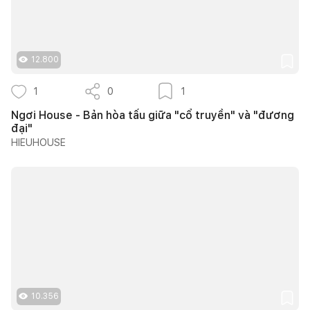
12.800
1
0
1
Ngơi House - Bản hòa tấu giữa "cổ truyền" và "đương
đại"
HIEUHOUSE
10.356