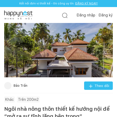
Kết nối đơn vị thiết kế - thi công uy tín.
ĐĂNG KÝ NGAY!
Đăng nhập
Đăng ký
M
Ạ
N
G
X
Ã
H
Ộ
I
Bảo Trần
Theo dõi
Khác
Trên 200m2
Ngôi nhà nông thôn thiết kế hướng nội để
“mở ra sự tĩnh lặng bên trong”