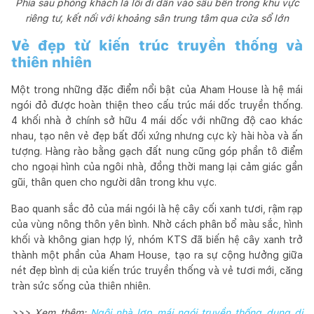
Phía sau phòng khách là lối đi dẫn vào sâu bên trong khu vực
riêng tư, kết nối với khoảng sân trung tâm qua cửa sổ lớn
Vẻ đẹp từ kiến trúc truyền thống và
thiên nhiên
Một trong những đặc điểm nổi bật của Aham House là hệ mái
ngói đỏ được hoàn thiện theo cấu trúc mái dốc truyền thống.
4 khối nhà ở chính sở hữu 4 mái dốc với những độ cao khác
nhau, tạo nên vẻ đẹp bất đối xứng nhưng cực kỳ hài hòa và ấn
tượng. Hàng rào bằng gạch đất nung cũng góp phần tô điểm
cho ngoại hình của ngôi nhà, đồng thời mang lại cảm giác gần
gũi, thân quen cho người dân trong khu vực.
Bao quanh sắc đỏ của mái ngói là hệ cây cối xanh tươi, rậm rạp
của vùng nông thôn yên bình. Nhờ cách phân bổ màu sắc, hình
khối và không gian hợp lý, nhóm KTS đã biến hệ cây xanh trở
thành một phần của Aham House, tạo ra sự cộng hưởng giữa
nét đẹp bình dị của kiến trúc truyền thống và vẻ tươi mới, căng
tràn sức sống của thiên nhiên.
>>> Xem thêm:
Ngôi nhà lợp mái ngói truyền thống dung dị