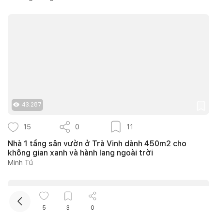
Kết nối thiết kế, thi công
43.287
15
0
11
Mua sắm hoàn thiện nhà
Nhà 1 tầng sân vườn ở Trà Vinh dành 450m2 cho
không gian xanh và hành lang ngoài trời
Minh Tú
5
3
0