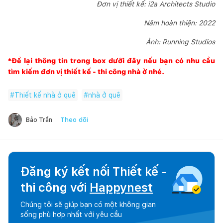
Đơn vị thiết kế: i2a Architects Studio
Năm hoàn thiện: 2022
Ảnh: Running Studios
*Để lại thông tin trong box dưới đây nếu bạn có nhu cầu
tìm kiếm đơn vị thiết kế - thi công nhà ở nhé.
#
Thiết kế nhà ở quê
#
nhà ở quê
Theo dõi
Bảo Trần
Đăng ký kết nối Thiết kế -
thi công với
Happynest
Chúng tôi sẽ giúp bạn có một không gian
sống phù hợp nhất với yêu cầu