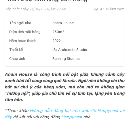
Cập nhật ngày
21/06/2024, lúc 22:40
4.135
lượt xem
Tên ngôi nhà
Aham House
Diện tích mặt bằng
260
m2
Năm hoàn thành
2022
Thiết kế
i2a Architects Studio
Chụp ảnh
Running Studios
Aham House là công trình nổi bật giữa khung cảnh cây
xanh tươi tốt cùng vùng quê Kerala. Ngôi nhà không chỉ thu
hút sự chú ý của hàng xóm, mà còn mở ra không gian
“hướng nội”, giúp gia chủ tìm về sự tĩnh tại, lặng yên trong
tâm hồn.
*Tham khảo
Hướng dẫn đăng bài trên website Happynest tại
đây
để kết nối với cộng đồng
Happynest
nhé.