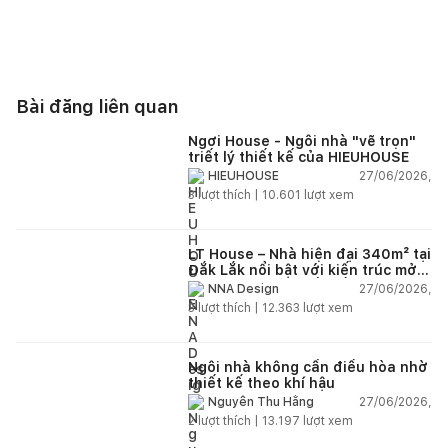
Bài đăng liên quan
Ngơi House - Ngôi nhà "vẽ trọn"
triết lý thiết kế của HIEUHOUSE
27/06/2026,
HIEUHOUSE
3
lượt thích |
10.601
lượt xem
LT House – Nhà hiện đại 340m² tại
Đắk Lắk nổi bật với kiến trúc mở
và hệ sân vườn kết nối thiên
27/06/2026,
NNA Design
nhiên
3
lượt thích |
12.363
lượt xem
Ngôi nhà không cần điều hòa nhờ
thiết kế theo khí hậu
27/06/2026,
Nguyễn Thu Hằng
2
lượt thích |
13.197
lượt xem