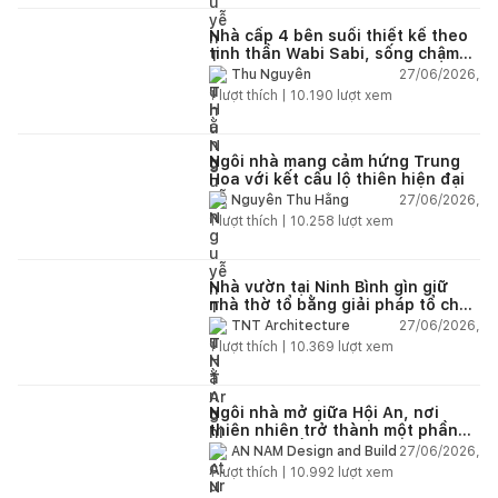
Nhà cấp 4 bên suối thiết kế theo
tinh thần Wabi Sabi, sống chậm
giữa thiên nhiên
27/06/2026,
Thu Nguyễn
1
lượt thích |
10.190
lượt xem
Ngôi nhà mang cảm hứng Trung
Hoa với kết cấu lộ thiên hiện đại
27/06/2026,
Nguyễn Thu Hằng
1
lượt thích |
10.258
lượt xem
Nhà vườn tại Ninh Bình gìn giữ
nhà thờ tổ bằng giải pháp tổ chức
lại không gian
27/06/2026,
TNT Architecture
1
lượt thích |
10.369
lượt xem
Ngôi nhà mở giữa Hội An, nơi
thiên nhiên trở thành một phần
của cuộc sống
27/06/2026,
AN NAM Design and Build
1
lượt thích |
10.992
lượt xem