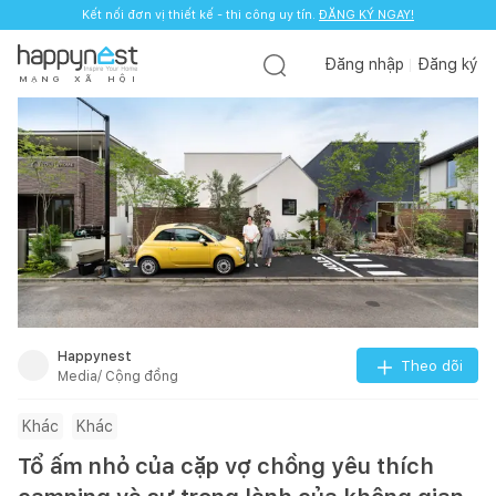
Kết nối đơn vị thiết kế - thi công uy tín.
ĐĂNG KÝ NGAY!
Đăng nhập
Đăng ký
M
Ạ
N
G
X
Ã
H
Ộ
I
Happynest
Theo dõi
Media/ Cộng đồng
Khác
Khác
Tổ ấm nhỏ của cặp vợ chồng yêu thích