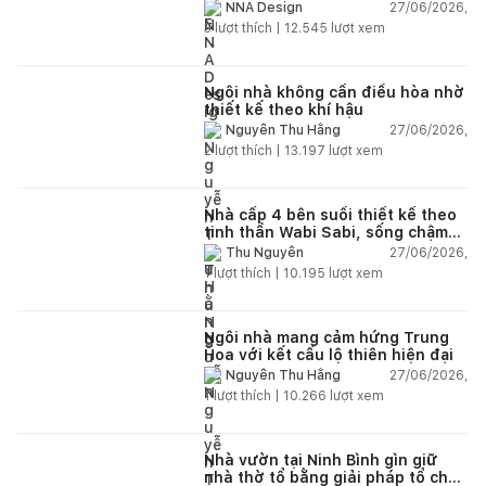
và hệ sân vườn kết nối thiên
27/06/2026,
NNA Design
nhiên
3
lượt thích |
12.545
lượt xem
Ngôi nhà không cần điều hòa nhờ
thiết kế theo khí hậu
27/06/2026,
Nguyễn Thu Hằng
2
lượt thích |
13.197
lượt xem
Nhà cấp 4 bên suối thiết kế theo
tinh thần Wabi Sabi, sống chậm
giữa thiên nhiên
27/06/2026,
Thu Nguyễn
1
lượt thích |
10.195
lượt xem
Ngôi nhà mang cảm hứng Trung
Hoa với kết cấu lộ thiên hiện đại
27/06/2026,
Nguyễn Thu Hằng
1
lượt thích |
10.266
lượt xem
Nhà vườn tại Ninh Bình gìn giữ
nhà thờ tổ bằng giải pháp tổ chức