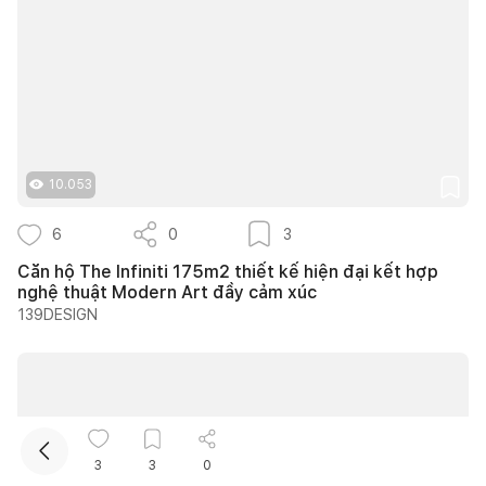
10.053
Kết nối thiết kế, thi công
6
0
3
Căn hộ The Infiniti 175m2 thiết kế hiện đại kết hợp
Mua sắm hoàn thiện nhà
nghệ thuật Modern Art đầy cảm xúc
139DESIGN
3
3
0