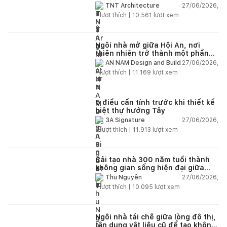
lại không gian
27/06/2026,
TNT Architecture
1
lượt thích |
10.561
lượt xem
Ngôi nhà mở giữa Hội An, nơi
thiên nhiên trở thành một phần
của cuộc sống
27/06/2026,
AN NAM Design and Build
1
lượt thích |
11.169
lượt xem
5 điều cần tính trước khi thiết kế
biệt thự hướng Tây
27/06/2026,
3A Signature
2
lượt thích |
11.913
lượt xem
Cải tạo nhà 300 năm tuổi thành
không gian sống hiện đại giữa
thiên nhiên
27/06/2026,
Thu Nguyễn
1
lượt thích |
10.095
lượt xem
Ngôi nhà tái chế giữa lòng đô thị,
tận dụng vật liệu cũ để tạo không