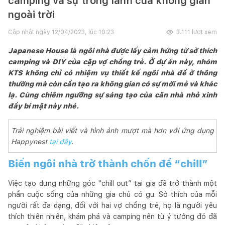
camping và sự trong lành của không gian
ngoài trời
Cập nhật ngày
12/04/2023, lúc 10:23
3.111
lượt xem
Japanese House là ngôi nhà được lấy cảm hứng từ sở thích
camping và DIY của cặp vợ chồng trẻ. Ở dự án này, nhóm
KTS không chỉ có nhiệm vụ thiết kế ngôi nhà để ở thông
thường mà còn cần tạo ra không gian có sự mới mẻ và khác
lạ. Cùng chiêm ngưỡng sự sáng tạo của căn nhà nhỏ xinh
đầy bí mật này nhé.
Trải nghiệm bài viết và hình ảnh mượt mà hơn với ứng dụng
Happynest
tại đây
.
Biến ngôi nhà trở thành chốn để “chill”
Việc tạo dựng những góc "chill out” tại gia đã trở thành một
phần cuộc sống của những gia chủ có gu. Sở thích của mỗi
người rất đa dạng, đối với hai vợ chồng trẻ, họ là người yêu
thích thiên nhiên, khám phá và camping nên từ ý tưởng đó đã