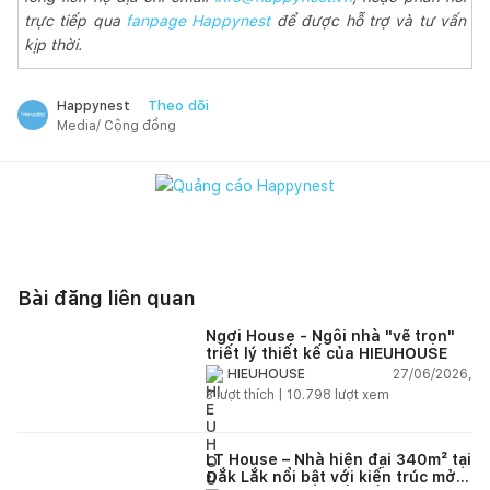
trực tiếp qua
fanpage Happynest
để được hỗ trợ và tư vấn
kịp thời.
Theo dõi
Happynest
Media/ Cộng đồng
Bài đăng liên quan
Ngơi House - Ngôi nhà "vẽ trọn"
triết lý thiết kế của HIEUHOUSE
27/06/2026,
HIEUHOUSE
3
lượt thích |
10.798
lượt xem
LT House – Nhà hiện đại 340m² tại
Đắk Lắk nổi bật với kiến trúc mở