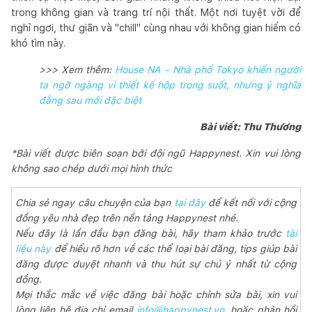
trong không gian và trang trí nội thất. Một nơi tuyệt vời để
nghỉ ngơi, thư giãn và "chill" cùng nhau với không gian hiếm có
khó tìm này.
>>> Xem thêm:
House NA - Nhà phố Tokyo khiến người
ta ngỡ ngàng vì thiết kế hộp trong suốt, nhưng ý nghĩa
đằng sau mới đặc biệt
Bài viết: Thu Thương
*Bài viết được biên soạn bởi đội ngũ Happynest. Xin vui lòng
không sao chép dưới mọi hình thức
Chia sẻ ngay câu chuyện của bạn
tại đây
để kết nối với cộng
đồng yêu nhà đẹp trên nền tảng Happynest nhé.
Nếu đây là lần đầu bạn đăng bài, hãy tham khảo trước
tài
liệu này
để hiểu rõ hơn về các thể loại bài đăng, tips giúp bài
đăng được duyệt nhanh và thu hút sự chú ý nhất từ cộng
đồng.
Mọi thắc mắc về việc đăng bài hoặc chỉnh sửa bài, xin vui
lòng liên hệ địa chỉ email
info@happynest.vn
, hoặc phản hồi