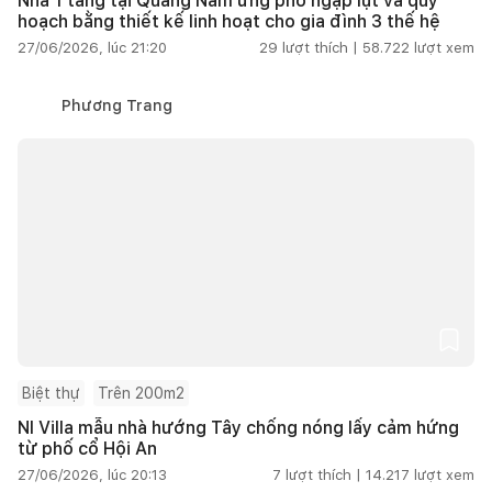
Nhà 1 tầng tại Quảng Nam ứng phó ngập lụt và quy
hoạch bằng thiết kế linh hoạt cho gia đình 3 thế hệ
27/06/2026, lúc 21:20
29
lượt thích |
58.722
lượt xem
Phương Trang
Biệt thự
Trên 200m2
NI Villa mẫu nhà hướng Tây chống nóng lấy cảm hứng
từ phố cổ Hội An
27/06/2026, lúc 20:13
7
lượt thích |
14.217
lượt xem