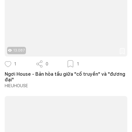
13.087
1
0
1
Ngơi House - Bản hòa tấu giữa "cổ truyền" và "đương
đại"
HIEUHOUSE