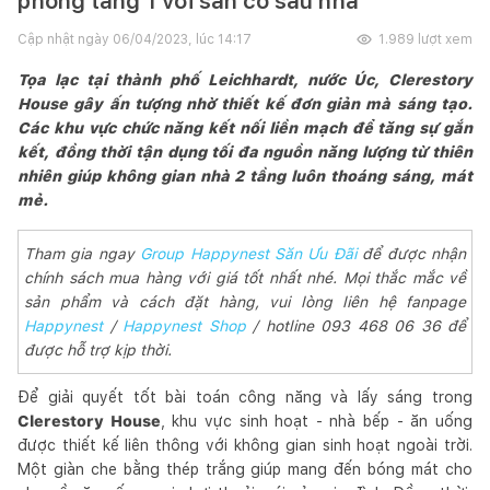
phòng tầng 1 với sân cỏ sau nhà
Cập nhật ngày
06/04/2023, lúc 14:17
1.989
lượt xem
Tọa lạc tại thành phố Leichhardt, nước Úc, Clerestory
House gây ấn tượng nhờ thiết kế đơn giản mà sáng tạo.
Các khu vực chức năng kết nối liền mạch để tăng sự gắn
kết, đồng thời tận dụng tối đa nguồn năng lượng từ thiên
nhiên giúp không gian nhà 2 tầng luôn thoáng sáng, mát
mẻ.
Tham gia ngay
Group Happynest Săn Ưu Đãi
để được nhận
chính sách mua hàng với giá tốt nhất nhé. Mọi thắc mắc về
sản phẩm và cách đặt hàng, vui lòng liên hệ fanpage
Happynest
/
Happynest Shop
/ hotline 093 468 06 36 để
được hỗ trợ kịp thời.
Để giải quyết tốt bài toán công năng và lấy sáng trong
Clerestory House
, khu vực sinh hoạt - nhà bếp - ăn uống
được thiết kế liên thông với không gian sinh hoạt ngoài trời.
Một giàn che bằng thép trắng giúp mang đến bóng mát cho