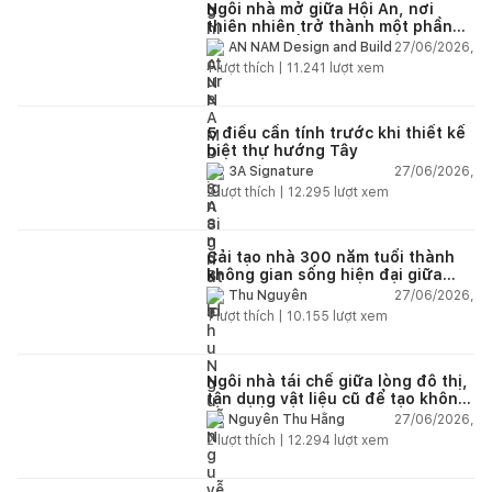
Ngôi nhà mở giữa Hội An, nơi
thiên nhiên trở thành một phần
của cuộc sống
27/06/2026,
AN NAM Design and Build
1
lượt thích |
11.241
lượt xem
5 điều cần tính trước khi thiết kế
biệt thự hướng Tây
27/06/2026,
3A Signature
2
lượt thích |
12.295
lượt xem
Cải tạo nhà 300 năm tuổi thành
không gian sống hiện đại giữa
thiên nhiên
27/06/2026,
Thu Nguyễn
1
lượt thích |
10.155
lượt xem
Ngôi nhà tái chế giữa lòng đô thị,
tận dụng vật liệu cũ để tạo không
gian sống linh hoạt
27/06/2026,
Nguyễn Thu Hằng
2
lượt thích |
12.294
lượt xem