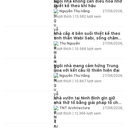
Ngôi nhà không cần điều hòa nhờ
thiết kế theo khí hậu
27/06/2026,
Nguyễn Thu Hằng
2
lượt thích |
13.582
lượt xem
Nhà cấp 4 bên suối thiết kế theo
tinh thần Wabi Sabi, sống chậm
giữa thiên nhiên
27/06/2026,
Thu Nguyễn
1
lượt thích |
10.566
lượt xem
Ngôi nhà mang cảm hứng Trung
Hoa với kết cấu lộ thiên hiện đại
27/06/2026,
Nguyễn Thu Hằng
1
lượt thích |
10.667
lượt xem
Nhà vườn tại Ninh Bình gìn giữ
nhà thờ tổ bằng giải pháp tổ chức
lại không gian
27/06/2026,
TNT Architecture
1
lượt thích |
12.366
lượt xem