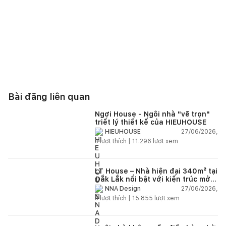
Bài đăng liên quan
Ngơi House - Ngôi nhà "vẽ trọn"
triết lý thiết kế của HIEUHOUSE
27/06/2026,
HIEUHOUSE
3
lượt thích |
11.296
lượt xem
LT House – Nhà hiện đại 340m² tại
Đắk Lắk nổi bật với kiến trúc mở
và hệ sân vườn kết nối thiên
27/06/2026,
NNA Design
nhiên
3
lượt thích |
15.855
lượt xem