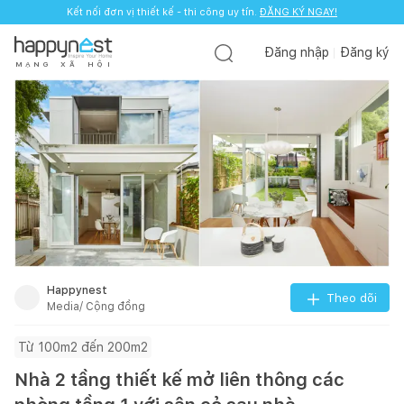
Kết nối đơn vị thiết kế - thi công uy tín.
ĐĂNG KÝ NGAY!
Đăng nhập
Đăng ký
M
Ạ
N
G
X
Ã
H
Ộ
I
Happynest
Theo dõi
Media/ Cộng đồng
Từ 100m2 đến 200m2
Nhà 2 tầng thiết kế mở liên thông các