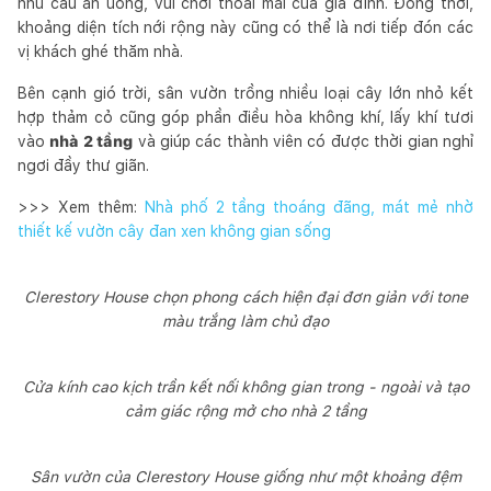
nhu cầu ăn uống, vui chơi thoải mái của gia đình. Đồng thời,
khoảng diện tích nới rộng này cũng có thể là nơi tiếp đón các
vị khách ghé thăm nhà.
Bên cạnh gió trời, sân vườn trồng nhiều loại cây lớn nhỏ kết
hợp thảm cỏ cũng góp phần điều hòa không khí, lấy khí tươi
vào
nhà 2 tầng
và giúp các thành viên có được thời gian nghỉ
ngơi đầy thư giãn.
>>> Xem thêm:
Nhà phố 2 tầng thoáng đãng, mát mẻ nhờ
thiết kế vườn cây đan xen không gian sống
Clerestory House chọn phong cách hiện đại đơn giản với tone
màu trắng làm chủ đạo
Cửa kính cao kịch trần kết nối không gian trong - ngoài và tạo
cảm giác rộng mở cho nhà 2 tầng
Sân vườn của Clerestory House giống như một khoảng đệm