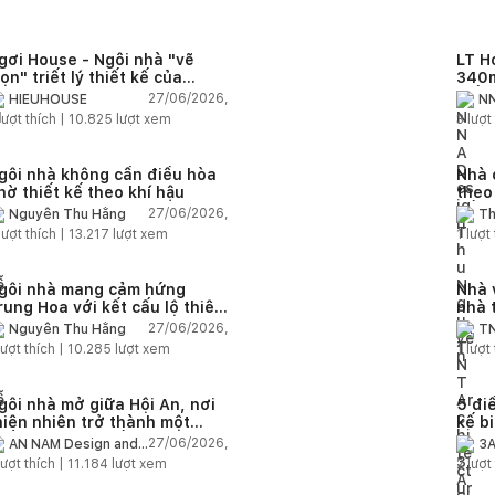
gơi House - Ngôi nhà "vẽ
LT H
rọn" triết lý thiết kế của
340m
IEUHOUSE
kiến
27/06/2026,
HIEUHOUSE
NN
kết 
lượt thích |
10.825
lượt xem
3
lượt 
gôi nhà không cần điều hòa
Nhà 
hờ thiết kế theo khí hậu
theo
sống
27/06/2026,
Nguyễn Thu Hằng
Th
lượt thích |
13.217
lượt xem
1
lượt 
gôi nhà mang cảm hứng
Nhà 
rung Hoa với kết cấu lộ thiên
nhà 
iện đại
chức
27/06/2026,
Nguyễn Thu Hằng
TN
ượt thích |
10.285
lượt xem
1
lượt 
gôi nhà mở giữa Hội An, nơi
5 điề
hiên nhiên trở thành một
kế b
hần của cuộc sống
27/06/2026,
AN NAM Design and
3A
Build
ượt thích |
11.184
lượt xem
2
lượt 