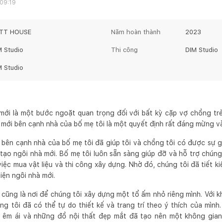
 09:19
TT HOUSE
Năm hoàn thành
2023
M Studio
Thi công
DIM Studio
M Studio
ới là một bước ngoặt quan trọng đối với bất kỳ cặp vợ chồng trẻ
 mới bên cạnh nhà của bố mẹ tôi là một quyết định rất đáng mừng và
 bên cạnh nhà của bố mẹ tôi đã giúp tôi và chồng tôi có được sự gầ
 tạo ngôi nhà mới. Bố mẹ tôi luôn sẵn sàng giúp đỡ và hỗ trợ chúng
 việc mua vật liệu và thi công xây dựng. Nhờ đó, chúng tôi đã tiết ki
iện ngôi nhà mới.
cũng là nơi để chúng tôi xây dựng một tổ ấm nhỏ riêng mình. Với kh
úng tôi đã có thể tự do thiết kế và trang trí theo ý thích của mì
a êm ái và những đồ nội thất đẹp mắt đã tạo nên một không gia