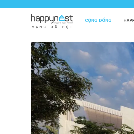
CỘNG ĐỒNG
HAP
M
Ạ
N
G
X
Ã
H
Ộ
I