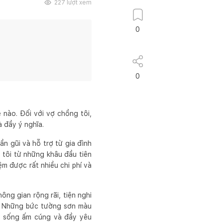
227
lượt xem
0
0
 nào. Đối với vợ chồng tôi,
 đầy ý nghĩa.
n gũi và hỗ trợ từ gia đình
 tôi từ những khâu đầu tiên
ệm được rất nhiều chi phí và
ông gian rộng rãi, tiện nghi
nh. Những bức tường sơn màu
n sống ấm cúng và đầy yêu