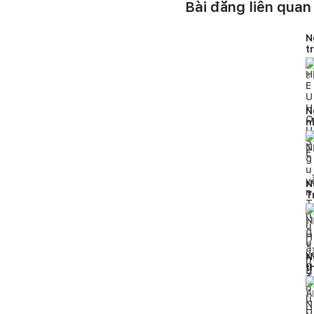
Bài đăng liên quan
N
t
H
3
N
n
2
N
T
h
1
l
N
t
p
1
l