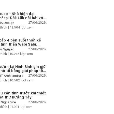
ouse – Nhà hiện đại
² tại Đắk Lắk nổi bật với
 trúc mở và hệ sân vườn
27/06/2026,
A Design
nối thiên nhiên
thích |
12.564
lượt xem
cấp 4 bên suối thiết kế
 tinh thần Wabi Sabi,
 chậm giữa thiên nhiên
27/06/2026,
u Nguyễn
thích |
10.215
lượt xem
vườn tại Ninh Bình gìn giữ
thờ tổ bằng giải pháp tổ
 lại không gian
27/06/2026,
T Architecture
thích |
10.582
lượt xem
u cần tính trước khi thiết
iệt thự hướng Tây
27/06/2026,
 Signature
thích |
11.931
lượt xem