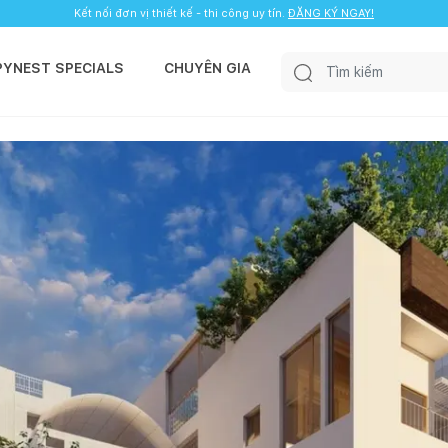
Kết nối đơn vị thiết kế - thi công uy tín.
ĐĂNG KÝ NGAY!
PYNEST SPECIALS
CHUYÊN GIA