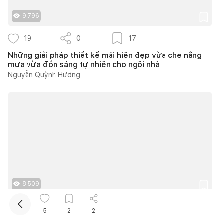
9.796
19
0
17
Những giải pháp thiết kế mái hiên đẹp vừa che nắng
mưa vừa đón sáng tự nhiên cho ngôi nhà
Nguyễn Quỳnh Hương
Kết nối thiết kế, thi công
Mua sắm hoàn thiện nhà
8.509
9
0
6
5
2
2