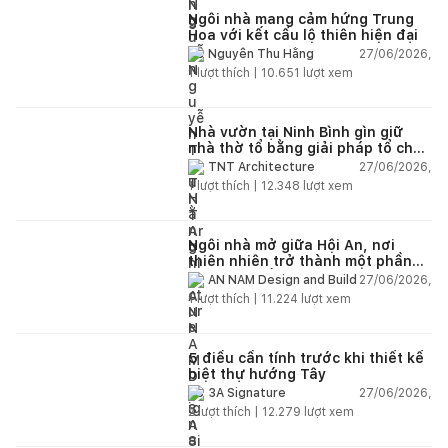
Ngôi nhà mang cảm hứng Trung
Hoa với kết cấu lộ thiên hiện đại
27/06/2026,
Nguyễn Thu Hằng
1
lượt thích |
10.651
lượt xem
Nhà vườn tại Ninh Bình gìn giữ
nhà thờ tổ bằng giải pháp tổ chức
lại không gian
27/06/2026,
TNT Architecture
1
lượt thích |
12.348
lượt xem
Ngôi nhà mở giữa Hội An, nơi
thiên nhiên trở thành một phần
của cuộc sống
27/06/2026,
AN NAM Design and Build
1
lượt thích |
11.224
lượt xem
5 điều cần tính trước khi thiết kế
biệt thự hướng Tây
27/06/2026,
3A Signature
2
lượt thích |
12.279
lượt xem