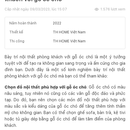
Cập nhật ngày
09/03/2023, lúc 15:07
1.576
lượt xem
Năm hoàn thành
2022
Thiết kế
TH HOME Việt Nam
Thi công
TH HOME Việt Nam
Bày trí nội thất phòng khách với gỗ óc chó là một ý tưởng
tuyệt vời để tạo ra không gian sang trọng và ấm cúng cho gia
đình bạn. Dưới đây là một số kinh nghiệm bày trí nội thất
phòng khách với gỗ óc chó mà bạn có thể tham khảo:
Chọn đồ nội thất phù hợp với gỗ óc chó
: Gỗ óc chó có màu
nâu sáng, tuy nhiên nó cũng có các vân gỗ độc đáo và phức
tạp. Do đó, bạn nên chọn các món đồ nội thất phù hợp với
màu sắc và kiểu dáng của gỗ óc chó để tăng thêm tính thẩm
mỹ cho không gian. Bạn có thể chọn ghế sofa, bàn trà, kệ tivi
hoặc tủ giày dép bằng gỗ óc chó để làm tâm điểm của phòng
khách.