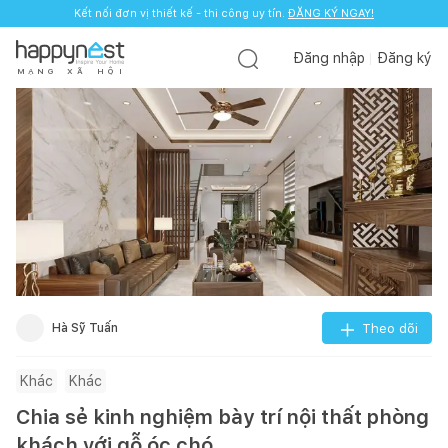
Kết nối đơn vị thiết kế - thi công uy tín.
ĐĂNG KÝ NGAY!
Đăng nhập
Đăng ký
M
Ạ
N
G
X
Ã
H
Ộ
I
Hà Sỹ Tuấn
Theo dõi
Khác
Khác
Chia sẻ kinh nghiệm bày trí nội thất phòng
khách với gỗ óc chó