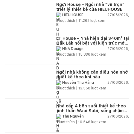
Ngơi House - Ngôi nhà "vẽ trọn"
triết lý thiết kế của HIEUHOUSE
27/06/2026,
HIEUHOUSE
3
lượt thích |
11.262
lượt xem
LT House – Nhà hiện đại 340m² tại
Đắk Lắk nổi bật với kiến trúc mở
và hệ sân vườn kết nối thiên
27/06/2026,
NNA Design
nhiên
3
lượt thích |
15.836
lượt xem
Ngôi nhà không cần điều hòa nhờ
thiết kế theo khí hậu
27/06/2026,
Nguyễn Thu Hằng
2
lượt thích |
13.558
lượt xem
Nhà cấp 4 bên suối thiết kế theo
tinh thần Wabi Sabi, sống chậm
giữa thiên nhiên
27/06/2026,
Thu Nguyễn
1
lượt thích |
10.546
lượt xem