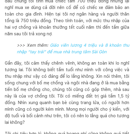
đầu chúng tôi tính mua chiếc tầm 700 triệu đồng nhưng lại
nghĩ mua xe dùng cả đời nên cố để có chiếc xe đảm bảo an
toàn cho gia đình. Hiện tại tôi nợ ngân hàng và người thân
tổng là 750 triệu đồng. Theo tính toán, với mức thu nhập của
hai vợ chồng và khoản thưởng tết cuối năm thì đến tầm giữa
năm sau tôi trả xong nợ.
>>> Xem thêm:
Giáo viên lương 4 triệu và 8 khoản thu
nhập “tay trái” để mua nhà trung tâm Sài Gòn
Gần đây, tôi cảm thấy chênh vênh, không an toàn khi lo nghĩ
tương lai. Tôi không biết tầm tuổi như mình với công việc và
thu nhập như vậy có đáng để lo lắng không. Xin nói thêm, tôi
sống chung với bố mẹ chồng và ngôi nhà đang ở là mua bằng
tiền bố mẹ chồng cho, chúng tôi cũng có góp thêm, nhà sau
này là của vợ chồng tôi. Tôi có miếng đất trị giá tầm 1,5 tỷ
đồng. Nhìn xung quanh bạn bè cùng trang lứa, có người hơn
mình cũng có người kém mình. Mong mọi người cho ý kiến, với
độ tuổi và bối cảnh như trên, tôi có nên lo lắng quá cho tương
lai không?
Tôi chi tiêu hợp lý, không quá hoang phí cũng không quá tiết