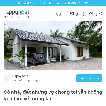
Kết nối đơn vị thiết kế - thi công uy tín.
ĐĂNG KÝ NGAY!
Đăng nhập
Đăng ký
M
Ạ
N
G
X
Ã
H
Ộ
I
Happynest
Theo dõi
Media/ Cộng đồng
Có nhà, đất nhưng vợ chồng tôi vẫn không
yên tâm về tương lai