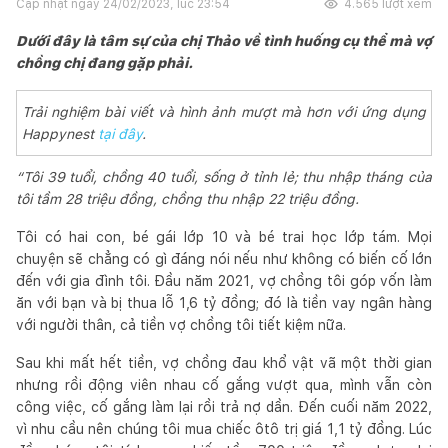
Cập nhật ngày
24/02/2023, lúc 23:54
4.565
lượt xem
Dưới đây là tâm sự của chị Thảo về tình huống cụ thể mà vợ
chồng chị đang gặp phải.
Trải nghiệm bài viết và hình ảnh mượt mà hơn với ứng dụng
Happynest
tại đây
.
“Tôi 39 tuổi, chồng 40 tuổi, sống ở tỉnh lẻ; thu nhập tháng của
tôi tầm 28 triệu đồng, chồng thu nhập 22 triệu đồng.
Tôi có hai con, bé gái lớp 10 và bé trai học lớp tám. Mọi
chuyện sẽ chẳng có gì đáng nói nếu như không có biến cố lớn
đến với gia đình tôi. Đầu năm 2021, vợ chồng tôi góp vốn làm
ăn với bạn và bị thua lỗ 1,6 tỷ đồng; đó là tiền vay ngân hàng
với người thân, cả tiền vợ chồng tôi tiết kiệm nữa.
Sau khi mất hết tiền, vợ chồng đau khổ vật vã một thời gian
nhưng rồi động viên nhau cố gắng vượt qua, mình vẫn còn
công việc, cố gắng làm lại rồi trả nợ dần. Đến cuối năm 2022,
vì nhu cầu nên chúng tôi mua chiếc ôtô trị giá 1,1 tỷ đồng. Lúc