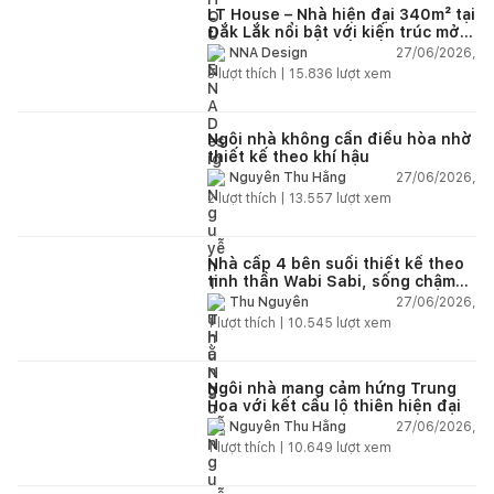
LT House – Nhà hiện đại 340m² tại
Đắk Lắk nổi bật với kiến trúc mở
và hệ sân vườn kết nối thiên
27/06/2026,
NNA Design
nhiên
3
lượt thích |
15.836
lượt xem
Ngôi nhà không cần điều hòa nhờ
thiết kế theo khí hậu
27/06/2026,
Nguyễn Thu Hằng
2
lượt thích |
13.557
lượt xem
Nhà cấp 4 bên suối thiết kế theo
tinh thần Wabi Sabi, sống chậm
giữa thiên nhiên
27/06/2026,
Thu Nguyễn
1
lượt thích |
10.545
lượt xem
Ngôi nhà mang cảm hứng Trung
Hoa với kết cấu lộ thiên hiện đại
27/06/2026,
Nguyễn Thu Hằng
1
lượt thích |
10.649
lượt xem