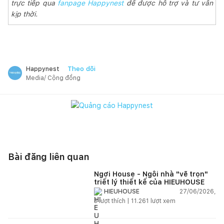
trực tiếp qua
fanpage Happynest
để được hỗ trợ và tư vấn
kịp thời.
Theo dõi
Happynest
Media/ Cộng đồng
Bài đăng liên quan
Ngơi House - Ngôi nhà "vẽ trọn"
triết lý thiết kế của HIEUHOUSE
27/06/2026,
HIEUHOUSE
3
lượt thích |
11.261
lượt xem