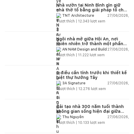
Nhà vườn tại Ninh Bình gìn giữ
nhà thờ tổ bằng giải pháp tổ chức
lại không gian
27/06/2026,
TNT Architecture
1
lượt thích |
12.343
lượt xem
Ngôi nhà mở giữa Hội An, nơi
thiên nhiên trở thành một phần
của cuộc sống
27/06/2026,
AN NAM Design and Build
1
lượt thích |
11.222
lượt xem
5 điều cần tính trước khi thiết kế
biệt thự hướng Tây
27/06/2026,
3A Signature
2
lượt thích |
12.276
lượt xem
Cải tạo nhà 300 năm tuổi thành
không gian sống hiện đại giữa
thiên nhiên
27/06/2026,
Thu Nguyễn
1
lượt thích |
10.133
lượt xem