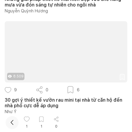
mưa vừa đón sáng tự nhiên cho ngôi nhà
Nguyễn Quỳnh Hương
Kết nối thiết kế, thi công
8.509
Mua sắm hoàn thiện nhà
9
0
6
30 gợi ý thiết kế vườn rau mini tại nhà từ căn hộ đến
nhà phố cực dễ áp dụng
Như Ý
1
1
0