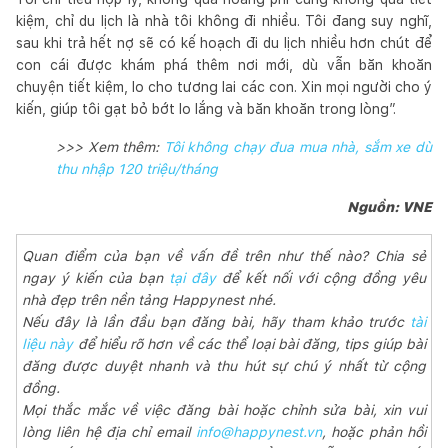
kiệm, chỉ du lịch là nhà tôi không đi nhiều. Tôi đang suy nghĩ,
sau khi trả hết nợ sẽ có kế hoạch đi du lịch nhiều hơn chút để
con cái được khám phá thêm nơi mới, dù vẫn băn khoăn
chuyện tiết kiệm, lo cho tương lai các con. Xin mọi người cho ý
kiến, giúp tôi gạt bỏ bớt lo lắng và băn khoăn trong lòng”.
>>> Xem thêm:
Tôi không chạy đua mua nhà, sắm xe dù
thu nhập 120 triệu/tháng
Nguồn: VNE
Quan điểm của bạn về vấn đề trên như thế nào? Chia sẻ
ngay ý kiến của bạn
tại đây
để kết nối với cộng đồng yêu
nhà đẹp trên nền tảng Happynest nhé.
Nếu đây là lần đầu bạn đăng bài, hãy tham khảo trước
tài
liệu này
để hiểu rõ hơn về các thể loại bài đăng, tips giúp bài
đăng được duyệt nhanh và thu hút sự chú ý nhất từ cộng
đồng.
Mọi thắc mắc về việc đăng bài hoặc chỉnh sửa bài, xin vui
lòng liên hệ địa chỉ email
info@happynest.vn
, hoặc phản hồi