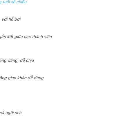
 tuổi xế chiều
 với hồ bơi
gắn kết giữa các thành viên
oáng đãng, dễ chịu
hông gian khác dễ dàng
 cả ngôi nhà