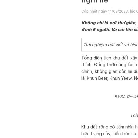
Cập nhật ngày
11/02/2023, lúc 
Không chỉ là nơi thư giãn
đình 5 người. Và cái tên 
Trải nghiệm bài viết và h
Tổng diện tích khu đất xâ
thích. Đồng thời cũng làm n
chính, không gian còn lại d
là: Khun Beer, Khun Yeew, N
BY3A Reside
Thi
Khu đất rộng có tầm nhìn h
hiện trạng này, kiến ​​trúc s