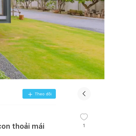
Theo dõi
con thoải mái
1