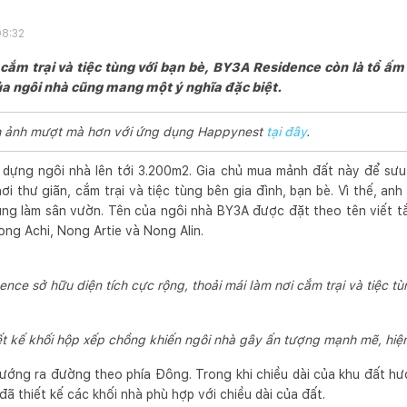
08:32
, cắm trại và tiệc tùng với bạn bè, BY3A Residence còn là tổ ấm 
của ngôi nhà cũng mang một ý nghĩa đặc biệt.
ình ảnh mượt mà hơn với ứng dụng Happynest
tại đây
.
y dựng ngôi nhà lên tới 3.200m2. Gia chủ mua mảnh đất này để sưu
ơi thư giãn, cắm trại và tiệc tùng bên gia đình, bạn bè. Vì thế, a
ùng làm sân vườn. Tên của ngôi nhà BY3A được đặt theo tên viết tắ
ong Achi, Nong Artie và Nong Alin.
nce sở hữu diện tích cực rộng, thoải mái làm nơi cắm trại và tiệc tù
ết kế khối hộp xếp chồng khiến ngôi nhà gây ấn tượng mạnh mẽ, hiện
ướng ra đường theo phía Đông. Trong khi chiều dài của khu đất h
ư đã thiết kế các khối nhà phù hợp với chiều dài của đất.