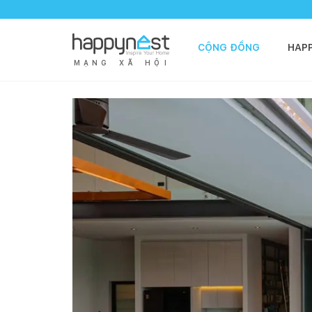
CỘNG ĐỒNG
HAP
M
Ạ
N
G
X
Ã
H
Ộ
I