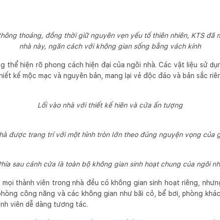
thông thoáng, đồng thời giữ nguyên vẹn yếu tố thiên nhiên, KTS đã m
nhà này, ngăn cách với không gian sống bằng vách kính
g thể hiện rõ phong cách hiện đại của ngôi nhà. Các vật liệu sử dụ
hiết kế mộc mạc và nguyên bản, mang lại vẻ độc đáo và bản sắc riê
Lối vào nhà với thiết kế hiên và cửa ấn tượng
à được trang trí với một hình tròn lớn theo đúng nguyện vọng của 
hía sau cánh cửa là toàn bộ không gian sinh hoạt chung của ngôi n
 mọi thành viên trong nhà đều có không gian sinh hoạt riêng, nhưn
phòng công năng và các không gian như bãi cỏ, bể bơi, phòng khá
ành viên dễ dàng tương tác.