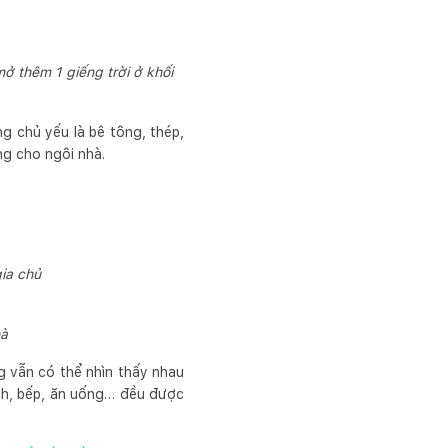
ở thêm 1 giếng trời ở khối
ng chủ yếu là bê tông, thép,
ng cho ngôi nhà.
gia chủ
hà
g vẫn có thể nhìn thấy nhau
ch, bếp, ăn uống… đều được