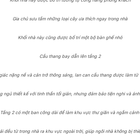
Khối nhà này được bố trí tương tự công năng phòng khách
Gia chủ sưu tầm những loại cây ưa thích ngay trong nhà
Khối nhà này cũng được bố trí một bộ bàn ghế nhỏ
Cầu thang bay dẫn lên tầng 2
ác nặng nề và cản trở thông sáng, lan can cầu thang được làm từ 
 ngủ thiết kế với tinh thần tối giản, nhưng đảm bảo tiện nghi và án
Tầng 2 có một ban công dài để làm khu vực thư giãn và ngắm cản
ải đều từ trong nhà ra khu vực ngoài trời, giúp ngôi nhà không bị t