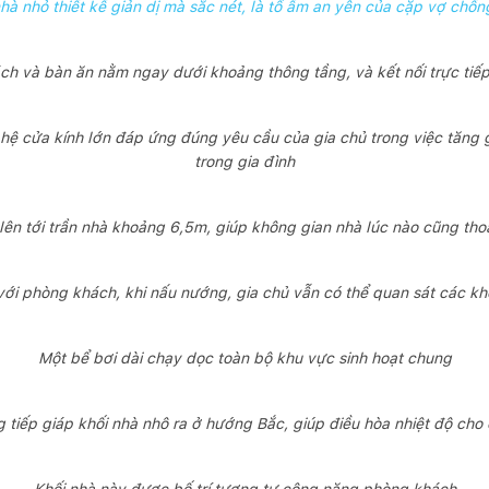
hà nhỏ thiết kế giản dị mà sắc nét, là tổ ấm an yên của cặp vợ chồng
h và bàn ăn nằm ngay dưới khoảng thông tầng, và kết nối trực tiếp
 hệ cửa kính lớn đáp ứng đúng yêu cầu của gia chủ trong việc tăng 
trong gia đình
lên tới trần nhà khoảng 6,5m, giúp không gian nhà lúc nào cũng th
với phòng khách, khi nấu nướng, gia chủ vẫn có thể quan sát các k
Một bể bơi dài chạy dọc toàn bộ khu vực sinh hoạt chung
 tiếp giáp khối nhà nhô ra ở hướng Bắc, giúp điều hòa nhiệt độ cho