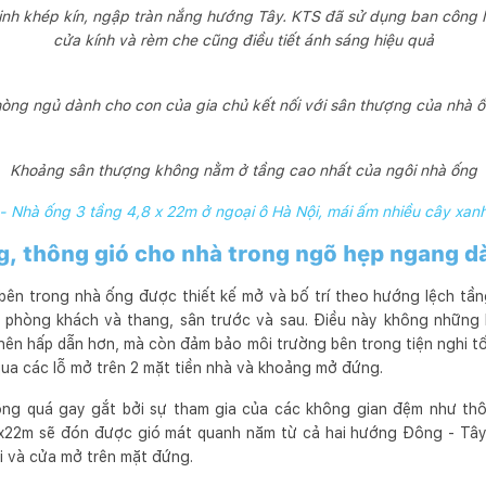
inh khép kín, ngập tràn nắng hướng Tây. KTS đã sử dụng ban công
cửa kính và rèm che cũng điều tiết ánh sáng hiệu quả
òng ngủ dành cho con của gia chủ kết nối với sân thượng của nhà 
Khoảng sân thượng không nằm ở tầng cao nhất của ngôi nhà ống
 Nhà ống 3 tầng 4,8 x 22m ở ngoại ô Hà Nội, mái ấm nhiều cây xanh
g, thông gió cho nhà trong ngõ hẹp ngang d
ên trong nhà ống được thiết kế mở và bố trí theo hướng lệch tần
phòng khách và thang, sân trước và sau. Điều này không những l
 nên hấp dẫn hơn, mà còn đảm bảo môi trường bên trong tiện nghi tố
qua các lỗ mở trên 2 mặt tiền nhà và khoảng mở đứng.
ông quá gay gắt bởi sự tham gia của các không gian đệm như thô
8x22m sẽ đón được gió mát quanh năm từ cả hai hướng Đông - Tây, 
ái và cửa mở trên mặt đứng.