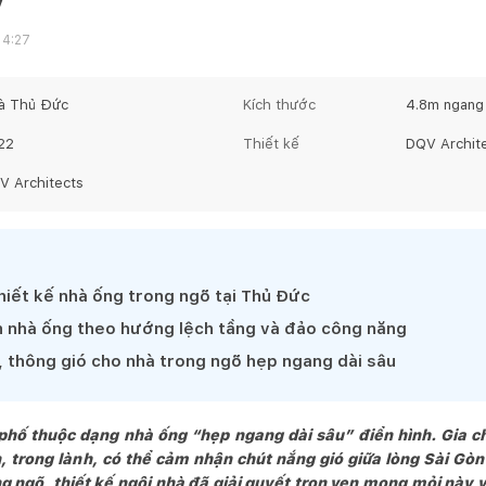
14:27
à Thủ Đức
Kích thước
4.8
m ngang
22
Thiết kế
DQV Archit
V Architects
hiết kế nhà ống trong ngõ tại Thủ Đức
n nhà ống theo hướng lệch tầng và đảo công năng
, thông gió cho nhà trong ngõ hẹp ngang dài sâu
 phố thuộc dạng nhà ống “hẹp ngang dài sâu” điển hình. Gia 
 trong lành, có thể cảm nhận chút nắng gió giữa lòng Sài Gòn 
g ngõ, thiết kế ngôi nhà đã giải quyết trọn vẹn mong mỏi này v