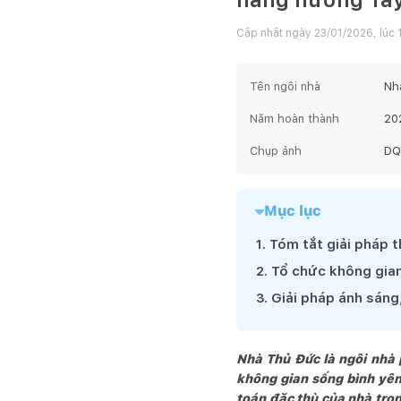
Cập nhật ngày
23/01/2026, lúc 
Tên ngôi nhà
Nh
Năm hoàn thành
20
Chụp ảnh
DQ
Mục lục
1
.
Tóm tắt giải pháp t
2
.
Tổ chức không gia
3
.
Giải pháp ánh sáng
Nhà Thủ Đức là ngôi nhà
không gian sống bình yên,
toán đặc thù của nhà tron