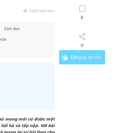
9.623
lượt xem
6
22
m dọc
ects
0
Đăng ký tư vấn
chủ mong mỏi có được một
hối hả và tấp nập. Với bài
à mang lại sự hài lòng cho