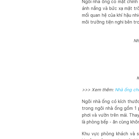
Ngôi nhà ống có mặt chính 
ánh nắng và bức xạ mặt trờ
mối quan hệ của khí hậu nh
môi trường tiện nghi bên tr
Nh
K
>>> Xem thêm:
Nhà ống chư
Ngôi nhà ống có kích thước 
trong ngôi nhà ống gồm 1 p
phơi và vườn trên mái. Tha
là phòng bếp - ăn cùng khôn
Khu vực phòng khách và s