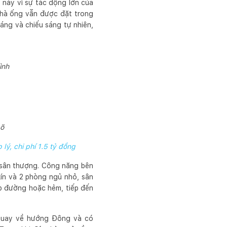
 này vì sự tác động lớn của
 nhà ống vẫn được đặt trong
áng và chiếu sáng tự nhiên,
ình
gõ
ý, chi phí 1.5 tỷ đồng
 1 sân thượng. Công năng bên
kín và 2 phòng ngủ nhỏ, sân
áp đường hoặc hẻm, tiếp đến
 quay về hướng Đông và có