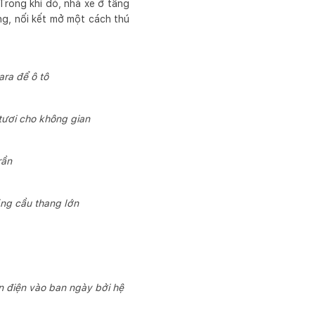
Trong khi đó, nhà xe ở tầng
g, nối kết mở một cách thú
ara để ô tô
tươi cho không gian
rần
ằng cầu thang lớn
n điện vào ban ngày bởi hệ