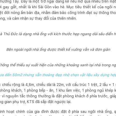
hướng Tây. Đây là một trở ngại đáng kể nếu mở quá nhiều trên mặt
i gay gắt, nhất là khi Sài Gòn vào hè. Mục tiêu thiết kế của ngôi
iệt đới nóng ẩm bản địa, nhằm đảm bảo công trình đạt sự thông tho
ong, và cảm nhận sự thay đổi của thiên nhiên.
à Thủ Đức là dạng nhà ống với kích thước hẹp ngang dài sâu điển h
Bên ngoài ngôi nhà ống được thiết kế vuông vắn và đơn giản
hông thể thiếu sự xuất hiện của những khoảng xanh tại nhà trong n
a đến 50m2 nhưng vẫn thoáng đẹp nhờ chọn vật liệu xây dựng hợp l
chiếu rộng là 4,8m, chiều dài là 22m, với cấu trúc 1 trệt, 2 lầu +
hòng khách, 1 phòng bếp - ăn, 1 khu làm việc, 1 phòng ngủ khép 
y vì nguyên tắc thông thường là đặt phòng khách ở phía trước, gi
g gian phụ trợ, KTS đã sắp đặt ngược lại.
inh hoạt chính của gia đình được đặt ở phía sau ngôi nhà ống,