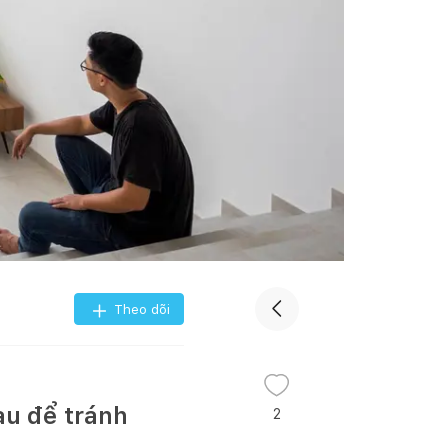
Theo dõi
au để tránh
2