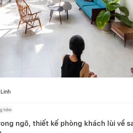
Linh
ng hẻm
ng ngõ, thiết kế phòng khách lùi về s
y