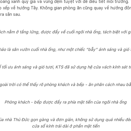
ảng xanh quý giá và vùng đệm tuyệt vời để điều tiết môi trường. 
sắp xếp về hướng Tây. Không gian phòng ăn cũng quay về hướng đôn
ra sân sau.
h nằm ở tầng lửng, được đẩy về cuối ngôi nhà ống, tách biệt với g
o là sân vườn cuối nhà ống, như một chiếc “bẫy” ánh sáng và gió 
 tối ưu ánh sáng và gió tươi, KTS đã sử dụng hệ cửa vách kính sát t
oài trời có thể thấy rõ phòng khách và bếp - ăn phân cách nhau b
Phòng khách - bếp được đẩy ra phía mặt tiền của ngôi nhà ống
ủa nhà Thủ Đức gọn gàng và đơn giản, không sử dụng quá nhiều đè
cửa sổ kính trải dài ở phần mặt tiền