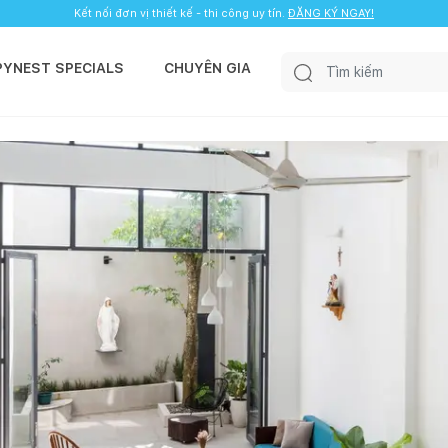
Kết nối đơn vị thiết kế - thi công uy tín.
ĐĂNG KÝ NGAY!
PYNEST SPECIALS
CHUYÊN GIA