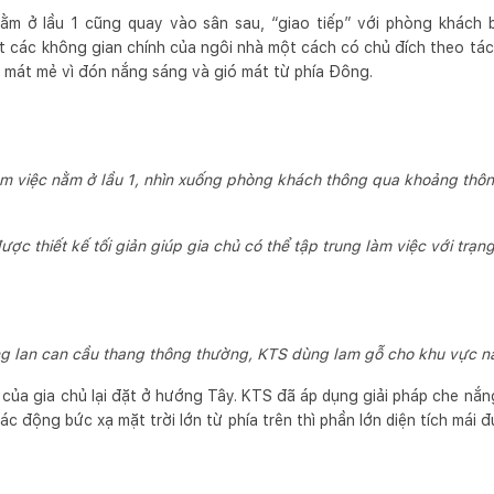
 nằm ở lầu 1 cũng quay vào sân sau, “giao tiếp” với phòng khách
t các không gian chính của ngôi nhà một cách có chủ đích theo tác
n mát mẻ vì đón nắng sáng và gió mát từ phía Đông.
m việc nằm ở lầu 1, nhìn xuống phòng khách thông qua khoảng thô
ợc thiết kế tối giản giúp gia chủ có thể tập trung làm việc với trạng
ng lan can cầu thang thông thường, KTS dùng lam gỗ cho khu vực n
của gia chủ lại đặt ở hướng Tây. KTS đã áp dụng giải pháp che nắn
tác động bức xạ mặt trời lớn từ phía trên thì phần lớn diện tích má