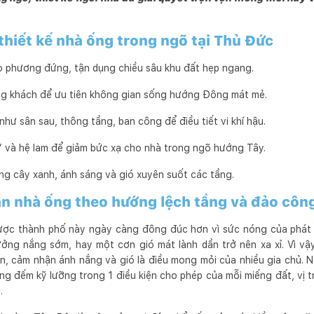
 thiết kế nhà ống trong ngõ tại Thủ Đức
 phương đứng, tận dụng chiều sâu khu đất hẹp ngang.
ng khách để ưu tiên không gian sống hướng Đông mát mẻ.
ư sân sau, thông tầng, ban công để điều tiết vi khí hậu.
 và hệ lam để giảm bức xạ cho nhà trong ngõ hướng Tây.
ằng cây xanh, ánh sáng và gió xuyên suốt các tầng.
an nhà ống theo hướng lệch tầng và đảo côn
ợc thành phố này ngày càng đông đúc hơn vì sức nóng của phát tri
ưởng nắng sớm, hay một cơn gió mát lành dần trở nên xa xỉ. Vì vậ
ên, cảm nhận ánh nắng và gió là điều mong mỏi của nhiều gia chủ. 
ng đếm kỹ lưỡng trong 1 điều kiện cho phép của mỗi miếng đất, vị 
.