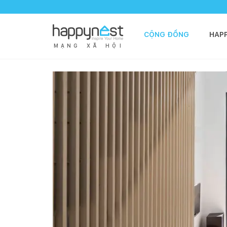
CỘNG ĐỒNG
HAP
M
Ạ
N
G
X
Ã
H
Ộ
I