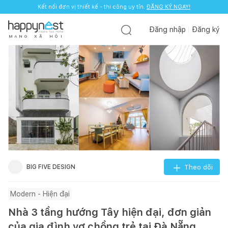
Kết nối đơn vị thiết kế - thi công uy tín.
ĐĂNG KÝ NGAY!
Đăng nhập
Đăng ký
M
Ạ
N
G
X
Ã
H
Ộ
I
BIG FIVE DESIGN
Theo dõi
Modern - Hiện đại
Nhà 3 tầng hướng Tây hiện đại, đơn giản
của gia đình vợ chồng trẻ tại Đà Nẵng