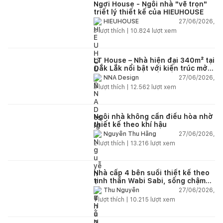
Ngơi House - Ngôi nhà "vẽ trọn"
triết lý thiết kế của HIEUHOUSE
27/06/2026,
HIEUHOUSE
3
lượt thích |
10.824
lượt xem
LT House – Nhà hiện đại 340m² tại
Đắk Lắk nổi bật với kiến trúc mở
và hệ sân vườn kết nối thiên
27/06/2026,
NNA Design
nhiên
3
lượt thích |
12.562
lượt xem
Ngôi nhà không cần điều hòa nhờ
thiết kế theo khí hậu
27/06/2026,
Nguyễn Thu Hằng
2
lượt thích |
13.216
lượt xem
Nhà cấp 4 bên suối thiết kế theo
tinh thần Wabi Sabi, sống chậm
giữa thiên nhiên
27/06/2026,
Thu Nguyễn
1
lượt thích |
10.215
lượt xem