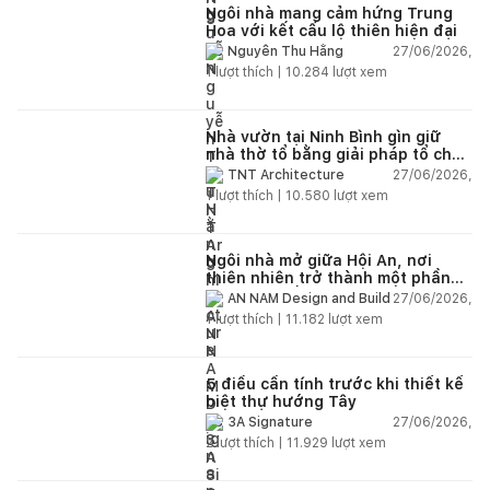
Ngôi nhà mang cảm hứng Trung
Hoa với kết cấu lộ thiên hiện đại
27/06/2026,
Nguyễn Thu Hằng
1
lượt thích |
10.284
lượt xem
Nhà vườn tại Ninh Bình gìn giữ
nhà thờ tổ bằng giải pháp tổ chức
lại không gian
27/06/2026,
TNT Architecture
1
lượt thích |
10.580
lượt xem
Ngôi nhà mở giữa Hội An, nơi
thiên nhiên trở thành một phần
của cuộc sống
27/06/2026,
AN NAM Design and Build
1
lượt thích |
11.182
lượt xem
5 điều cần tính trước khi thiết kế
biệt thự hướng Tây
27/06/2026,
3A Signature
2
lượt thích |
11.929
lượt xem