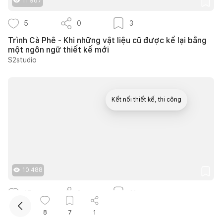
11.987
5
0
3
Trình Cà Phê - Khi những vật liệu cũ được kể lại bằng
một ngôn ngữ thiết kế mới
S2studio
Kết nối thiết kế, thi công
Mua sắm hoàn thiện nhà
10.488
15
0
11
20 ý tưởng thiết kế cửa sổ giếng trời giúp phòng ngủ
8
7
1
cuối nhà luôn thông thoáng