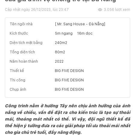
Cập nhật ngày
26/12/2023, lúc 23:47
3.056
lượt xem
Tên ngôi nhà
[ Mr. Sang House - Đà Nẵng]
Kích thước
5
m ngang
16
m dọc
Diện tích mặt bằng
240
m2
Tổng diện tích
80
m2
Năm hoàn thành
2022
Thiết kế
BIG FIVE DESIGN
Thi công
BIG FIVE DESIGN
Chụp ảnh
BIG FIVE DESIGN
Công trình nằm ở hướng Tây nên chịu ảnh hưởng của ánh
nắng về chiều, vấn đề đặt ra cho kiến trúc là tạo sự thoải
mái, thoáng mát nhất có thể. Vì vậy, đội ngũ thiết kế đã
thể hiện ý tưởng đưa ra các giải pháp tối ưu thoải mái nhất
cho gia chủ trẻ tuổi, đầy năng động.