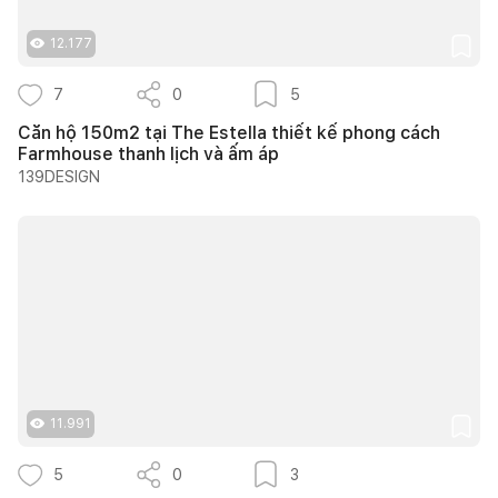
12.177
7
0
5
Căn hộ 150m2 tại The Estella thiết kế phong cách
Farmhouse thanh lịch và ấm áp
139DESIGN
11.991
5
0
3