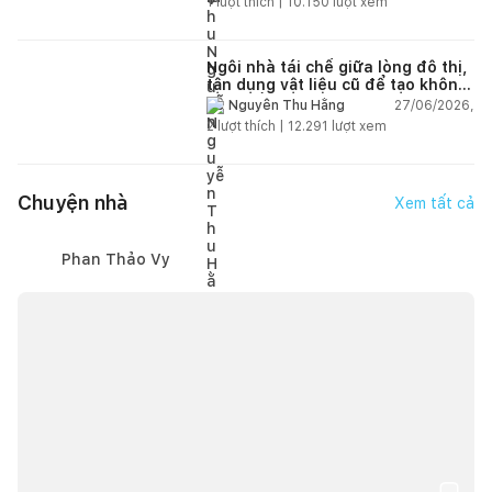
1
lượt thích |
10.150
lượt xem
Ngôi nhà tái chế giữa lòng đô thị,
tận dụng vật liệu cũ để tạo không
gian sống linh hoạt
27/06/2026,
Nguyễn Thu Hằng
2
lượt thích |
12.291
lượt xem
Chuyện nhà
Xem tất cả
Phan Thảo Vy