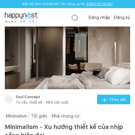
Kết nối đơn vị thiết kế - thi công uy tín.
ĐĂNG KÝ NGAY!
Đăng nhập
Đăng ký
M
Ạ
N
G
X
Ã
H
Ộ
I
Soul Concept
Theo dõi
Tư vấn, thiết kế - Nhà sản xuất
Minimalism - Tối giản
Nhà chung cư
Minimalism - Xu hướng thiết kế của nhịp