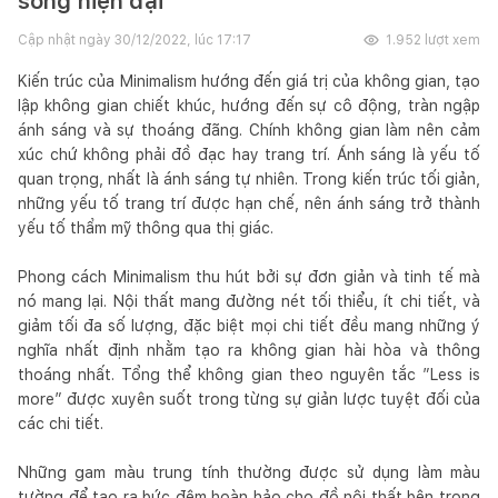
sống hiện đại
Cập nhật ngày
30/12/2022, lúc 17:17
1.952
lượt xem
Kiến trúc của Minimalism hướng đến giá trị của không gian, tạo
lập không gian chiết khúc, hướng đến sự cô động, tràn ngập
ánh sáng và sự thoáng đãng. Chính không gian làm nên cảm
xúc chứ không phải đồ đạc hay trang trí. Ánh sáng là yếu tố
quan trọng, nhất là ánh sáng tự nhiên. Trong kiến trúc tối giản,
những yếu tố trang trí được hạn chế, nên ánh sáng trở thành
yếu tố thẩm mỹ thông qua thị giác.
Phong cách Minimalism thu hút bởi sự đơn giản và tinh tế mà
nó mang lại. Nội thất mang đường nét tối thiểu, ít chi tiết, và
giảm tối đa số lượng, đặc biệt mọi chi tiết đều mang những ý
nghĩa nhất định nhằm tạo ra không gian hài hòa và thông
thoáng nhất. Tổng thể không gian theo nguyên tắc ”Less is
more” được xuyên suốt trong từng sự giản lược tuyệt đối của
các chi tiết.
N
hững gam màu trung tính thường được sử dụng làm màu
tường để tạo ra bức đệm hoàn hảo cho đồ nội thất bên trong