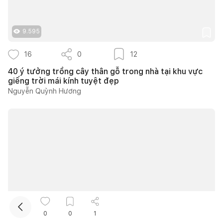
9.595
16
0
12
40 ý tưởng trồng cây thân gỗ trong nhà tại khu vực
giếng trời mái kính tuyệt đẹp
Nguyễn Quỳnh Hương
Kết nối thiết kế, thi công
Mua sắm hoàn thiện nhà
9.802
0
0
1