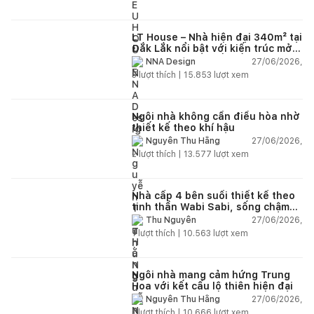
LT House – Nhà hiện đại 340m² tại
Đắk Lắk nổi bật với kiến trúc mở
và hệ sân vườn kết nối thiên
27/06/2026,
NNA Design
nhiên
3
lượt thích |
15.853
lượt xem
Ngôi nhà không cần điều hòa nhờ
thiết kế theo khí hậu
27/06/2026,
Nguyễn Thu Hằng
2
lượt thích |
13.577
lượt xem
Nhà cấp 4 bên suối thiết kế theo
tinh thần Wabi Sabi, sống chậm
giữa thiên nhiên
27/06/2026,
Thu Nguyễn
1
lượt thích |
10.563
lượt xem
Ngôi nhà mang cảm hứng Trung
Hoa với kết cấu lộ thiên hiện đại
27/06/2026,
Nguyễn Thu Hằng
1
lượt thích |
10.666
lượt xem