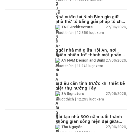
Nhà vườn tại Ninh Bình gìn giữ
nhà thờ tổ bằng giải pháp tổ chức
lại không gian
27/06/2026,
TNT Architecture
1
lượt thích |
12.359
lượt xem
Ngôi nhà mở giữa Hội An, nơi
thiên nhiên trở thành một phần
của cuộc sống
27/06/2026,
AN NAM Design and Build
1
lượt thích |
11.241
lượt xem
5 điều cần tính trước khi thiết kế
biệt thự hướng Tây
27/06/2026,
3A Signature
2
lượt thích |
12.293
lượt xem
Cải tạo nhà 300 năm tuổi thành
không gian sống hiện đại giữa
thiên nhiên
27/06/2026,
Thu Nguyễn