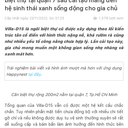
biệt thự tại quận 7 sau cải tạo mang đến
hệ sinh thái xanh sống động cho gia chủ
Cập nhật ngày
23/11/2022, lúc 01:25
1.578
lượt xem
Villa-D15 là ngôi biệt thự cũ được xây dựng theo lối kiến
trúc tân cổ điển với hình thức nặng nề, khá rườm rà cũng
như nhiều yếu tố công năng chưa hợp lý. Lần cải tạo này,
gia chủ mong muốn một không gian sống nhẹ nhàng và
xanh mát hơn.
Trải nghiệm bài viết và hình ảnh mượt mà hơn với ứng dụng
Happynest
tại đây
.
Căn biệt thự rộng 200m2 nằm tại quận 7, Tp.Hồ Chí Minh
Tổng quan của Villa-D15 vẫn có được một hệ kết cấu chắc
chắn. Tuy nhiên phần mặt tiền chưa đồng bộ với nhiều chi tiết
gờ chỉ và nếu không được duy tu vệ sinh thường xuyên sẽ rất
dễ xuống cấp và bám bẩn làm ảnh hưởng đến hình thức bên