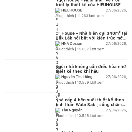
triết lý thiết kế của HIEUHOUSE
27/06/2026,
HIEUHOUSE
3
lượt thích |
11.263
lượt xem
LT House – Nhà hiện đại 340m² tại
Đắk Lắk nổi bật với kiến trúc mở
và hệ sân vườn kết nối thiên
27/06/2026,
NNA Design
nhiên
3
lượt thích |
15.837
lượt xem
Ngôi nhà không cần điều hòa nhờ
thiết kế theo khí hậu
27/06/2026,
Nguyễn Thu Hằng
2
lượt thích |
13.559
lượt xem
Nhà cấp 4 bên suối thiết kế theo
tinh thần Wabi Sabi, sống chậm
giữa thiên nhiên
27/06/2026,
Thu Nguyễn
1
lượt thích |
10.548
lượt xem