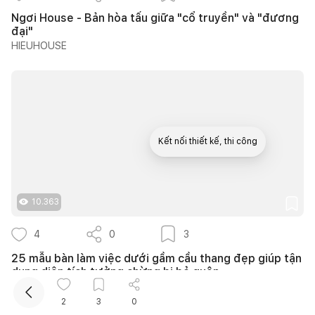
Ngơi House - Bản hòa tấu giữa "cổ truyền" và "đương
đại"
HIEUHOUSE
Kết nối thiết kế, thi công
Mua sắm hoàn thiện nhà
10.363
4
0
3
25 mẫu bàn làm việc dưới gầm cầu thang đẹp giúp tận
dụng diện tích tưởng chừng bị bỏ quên
Quân Hoàng
2
3
0