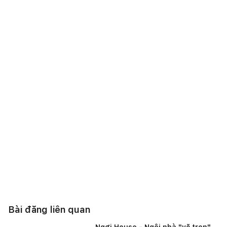
Bài đăng liên quan
Ngơi House - Ngôi nhà "vẽ trọn"