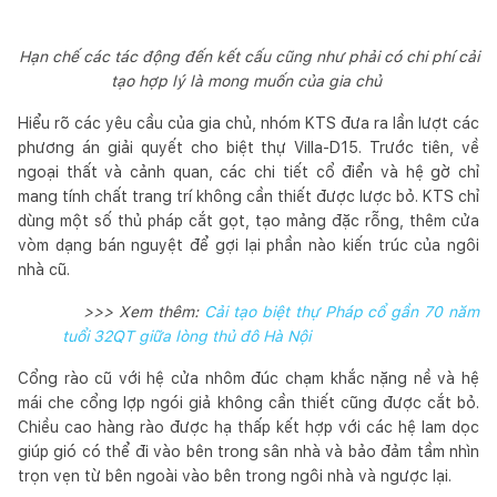
Hạn chế các tác động đến kết cấu cũng như phải có chi phí cải
tạo hợp lý là mong muốn của gia chủ
Hiểu rõ các yêu cầu của gia chủ, nhóm KTS đưa ra lần lượt các
phương án giải quyết cho biệt thự Villa-D15. Trước tiên, về
ngoại thất và cảnh quan, các chi tiết cổ điển và hệ gờ chỉ
mang tính chất trang trí không cần thiết được lược bỏ. KTS chỉ
dùng một số thủ pháp cắt gọt, tạo mảng đặc rỗng, thêm cửa
vòm dạng bán nguyệt để gợi lại phần nào kiến trúc của ngôi
nhà cũ.
>>> Xem thêm:
Cải tạo biệt thự Pháp cổ gần 70 năm
tuổi 32QT giữa lòng thủ đô Hà Nội
Cổng rào cũ với hệ cửa nhôm đúc chạm khắc nặng nề và hệ
mái che cổng lợp ngói giả không cần thiết cũng được cắt bỏ.
Chiều cao hàng rào được hạ thấp kết hợp với các hệ lam dọc
giúp gió có thể đi vào bên trong sân nhà và bảo đảm tầm nhìn
trọn vẹn từ bên ngoài vào bên trong ngôi nhà và ngược lại.