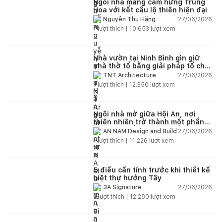
Ngôi nhà mang cảm hứng Trung
Hoa với kết cấu lộ thiên hiện đại
27/06/2026,
Nguyễn Thu Hằng
1
lượt thích |
10.653
lượt xem
Nhà vườn tại Ninh Bình gìn giữ
nhà thờ tổ bằng giải pháp tổ chức
lại không gian
27/06/2026,
TNT Architecture
1
lượt thích |
12.350
lượt xem
Ngôi nhà mở giữa Hội An, nơi
thiên nhiên trở thành một phần
của cuộc sống
27/06/2026,
AN NAM Design and Build
1
lượt thích |
11.226
lượt xem
5 điều cần tính trước khi thiết kế
biệt thự hướng Tây
27/06/2026,
3A Signature
2
lượt thích |
12.280
lượt xem