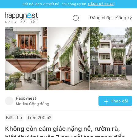
Kết nối đơn vị thiết kế - thi công uy tín.
ĐĂNG KÝ NGAY!
Đăng nhập
Đăng ký
M
Ạ
N
G
X
Ã
H
Ộ
I
Happynest
Theo dõi
Media/ Cộng đồng
Biệt thự
Trên 200m2
Không còn cảm giác nặng nề, rườm rà,