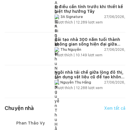
5 điều cần tính trước khi thiết kế
biệt thự hướng Tây
27/06/2026,
3A Signature
2
lượt thích |
12.289
lượt xem
Cải tạo nhà 300 năm tuổi thành
không gian sống hiện đại giữa
thiên nhiên
27/06/2026,
Thu Nguyễn
1
lượt thích |
10.149
lượt xem
Ngôi nhà tái chế giữa lòng đô thị,
tận dụng vật liệu cũ để tạo không
gian sống linh hoạt
27/06/2026,
Nguyễn Thu Hằng
2
lượt thích |
12.288
lượt xem
Chuyện nhà
Xem tất cả
Phan Thảo Vy