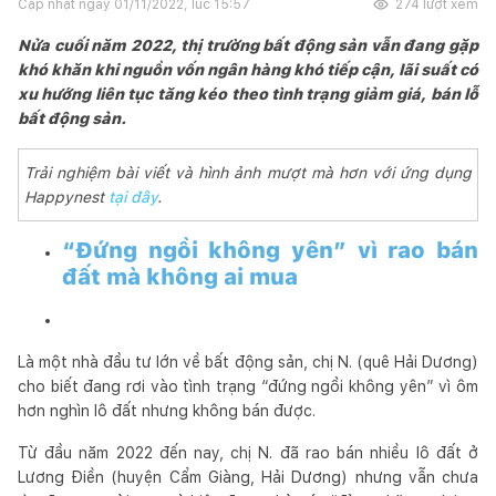
Cập nhật ngày
01/11/2022, lúc 15:57
274
lượt xem
Nửa cuối năm 2022, thị trường bất động sản vẫn đang gặp
khó khăn khi nguồn vốn ngân hàng khó tiếp cận, lãi suất có
xu hướng liên tục tăng kéo theo tình trạng giảm giá, bán lỗ
bất động sản.
Trải nghiệm bài viết và hình ảnh mượt mà hơn với ứng dụng
Happynest
tại đây
.
“Đứng ngồi không yên” vì rao bán
đất mà không ai mua
Là một nhà đầu tư lớn về bất động sản, chị N. (quê Hải Dương)
cho biết đang rơi vào tình trạng “đứng ngồi không yên” vì ôm
hơn nghìn lô đất nhưng không bán được.
Từ đầu năm 2022 đến nay, chị N. đã rao bán nhiều lô đất ở
Lương Điền (huyện Cẩm Giàng, Hải Dương) nhưng vẫn chưa