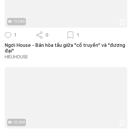
13.080
1
0
1
Ngơi House - Bản hòa tấu giữa "cổ truyền" và "đương
đại"
HIEUHOUSE
10.369