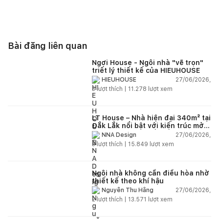
Bài đăng liên quan
Ngơi House - Ngôi nhà "vẽ trọn"
triết lý thiết kế của HIEUHOUSE
27/06/2026,
HIEUHOUSE
3
lượt thích |
11.278
lượt xem
LT House – Nhà hiện đại 340m² tại
Đắk Lắk nổi bật với kiến trúc mở
và hệ sân vườn kết nối thiên
27/06/2026,
NNA Design
nhiên
3
lượt thích |
15.849
lượt xem
Ngôi nhà không cần điều hòa nhờ
thiết kế theo khí hậu
27/06/2026,
Nguyễn Thu Hằng
2
lượt thích |
13.571
lượt xem