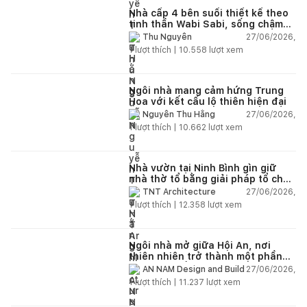
Nhà cấp 4 bên suối thiết kế theo
tinh thần Wabi Sabi, sống chậm
giữa thiên nhiên
27/06/2026,
Thu Nguyễn
1
lượt thích |
10.558
lượt xem
Ngôi nhà mang cảm hứng Trung
Hoa với kết cấu lộ thiên hiện đại
27/06/2026,
Nguyễn Thu Hằng
1
lượt thích |
10.662
lượt xem
Nhà vườn tại Ninh Bình gìn giữ
nhà thờ tổ bằng giải pháp tổ chức
lại không gian
27/06/2026,
TNT Architecture
1
lượt thích |
12.358
lượt xem
Ngôi nhà mở giữa Hội An, nơi
thiên nhiên trở thành một phần
của cuộc sống
27/06/2026,
AN NAM Design and Build
1
lượt thích |
11.237
lượt xem