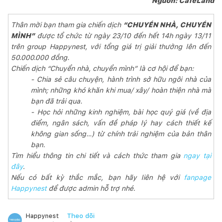
Nguồn: CafeLand
Thân mời bạn tham gia chiến dịch
“CHUYỂN NHÀ, CHUYỂN
MÌNH”
được tổ chức từ ngày 23/10 đến hết 14h ngày 13/11
trên group Happynest, với tổng giá trị giải thưởng lên đến
50.000.000 đồng.
Chiến dịch “Chuyển nhà, chuyển mình” là cơ hội để bạn:
- Chia sẻ câu chuyện, hành trình sở hữu ngôi nhà của
mình; những khó khăn khi mua/ xây/ hoàn thiện nhà mà
bạn đã trải qua.
- Học hỏi những kinh nghiệm, bài học quý giá (về địa
điểm, ngân sách, vấn đề pháp lý hay cách thiết kế
không gian sống…) từ chính trải nghiệm của bản thân
bạn.
Tìm hiểu thông tin chi tiết và cách thức tham gia
ngay tại
đây
.
Nếu có bất kỳ thắc mắc, bạn hãy liên hệ với
fanpage
Happynest
để được admin hỗ trợ nhé.
Theo dõi
Happynest