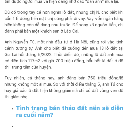
tìm được người mua và hiện đang nhờ các “đàn anh” mua lại.
Dù có trong tay cả hơn nghìn lô đất, nhưng chị N. cho biết khi
cần 1 tỉ đồng tiền mặt chị cũng phải đi vay. Vay vốn ngân hàng
hiện không còn dễ dàng như trước. Để xoay xở nguồn tiền, chị
đành phải bán một khách sạn ở Lào Cai.
Anh Nguyễn Tú, một nhà đầu tư ở Hà Nội, cũng rơi vào tình
cảnh tương tự. Anh cho biết đã xuống tiền mua 13 lô đất tại
Gia Lai hồi tháng 5/2022. Thời điểm đó, những lô đất anh mua
có diện tích 117m2 với giá 700 triệu đồng, hầu hết là đất ở đô
thị, trung tâm của huyện.
Tuy nhiên, cả tháng nay, anh đăng bán 750 triệu đồng/lô
nhưng không một ai mua. So với thời điểm tháng 5, anh Tú cho
hay giá các lô đất hiện không giảm mà chỉ có đất vùng ven đô
thị giảm nhẹ.
Tình trạng bán tháo đất nền sẽ diễn
ra cuối năm?