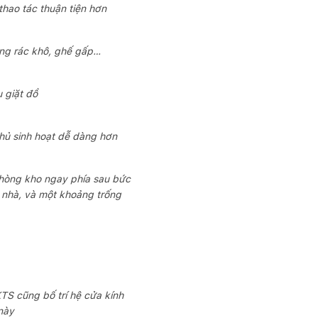
hao tác thuận tiện hơn
ùng rác khô, ghế gấp…
 giặt đồ
hủ sinh hoạt dễ dàng hơn
phòng kho ngay phía sau bức
 nhà, và một khoảng trống
S cũng bố trí hệ cửa kính
này