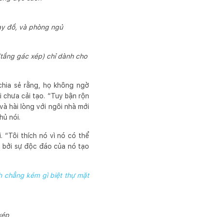
ay đồ, và phòng ngủ
(tầng gác xép) chỉ dành cho
chia sẻ rằng, họ không ngờ
i chưa cải tạo. “Tuy bận rộn
 và hài lòng với ngôi nhà mới
hủ nói.
 “Tôi thích nó vì nó có thể
g bởi sự độc đáo của nó tạo
nh chẳng kém gì biệt thự mặt
xép