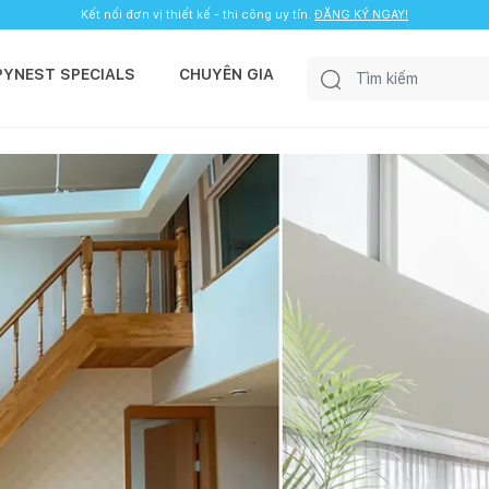
Kết nối đơn vị thiết kế - thi công uy tín.
ĐĂNG KÝ NGAY!
PYNEST SPECIALS
CHUYÊN GIA