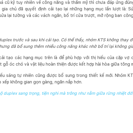
uá cũ kỹ tuy nhiên về công năng và thẩm mỹ thì chưa đáp ứng đúng
gia chủ đã quyết định cải tạo lại những hạng mục lần lượt là: S
sửa lại tường và các vách ngăn, bố trí cửa trượt, mở rộng ban công
plex trước và sau khi cải tạo. Có thể thấy, nhóm KTS không thay đ
hưng đã bổ sung thêm nhiều công năng khác nhờ bố trí lại không gi
cải tạo các hạng mục trên là để phù hợp với thị hiếu của cặp vợ
ất gỗ óc chó và vật liệu hoàn thiện được kết hợp hài hòa giữa tông
iếu sáng tự nhiên cũng được bổ sung trong thiết kế mới. Nhóm K
p xếp không gian gọn gàng, ngăn nắp hơn.
ộ duplex sang trọng, tiện nghi mà trông như nằm giữa rừng nhiệt đớ