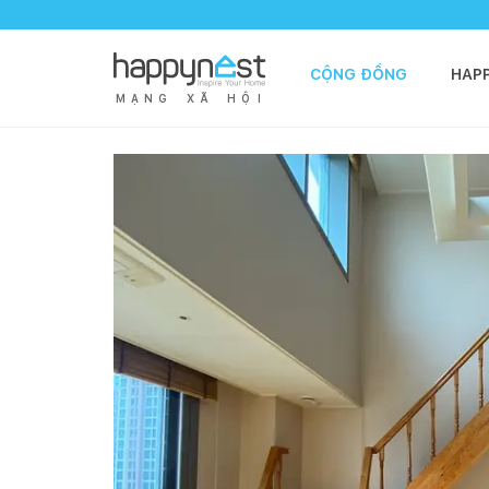
CỘNG ĐỒNG
HAP
M
Ạ
N
G
X
Ã
H
Ộ
I