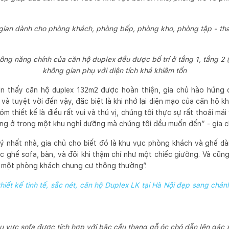
 gian dành cho phòng khách, phòng bếp, phòng kho, phòng tập - th
ông năng chính của căn hộ duplex đều được bố trí ở tầng 1, tầng 2 
không gian phụ với diện tích khá khiêm tốn
hìn thấy căn hộ duplex 132m2 được hoàn thiện, gia chủ hào hứng 
 và tuyệt vời đến vậy, đặc biệt là khi nhớ lại diện mạo của căn hộ kh
 thiết kế là điều rất vui và thú vị, chúng tôi thực sự rất thoải mái
ng ở trong một khu nghỉ dưỡng mà chúng tôi đều muốn đến” - gia c
ý nhất nhà, gia chủ cho biết đó là khu vực phòng khách và ghế dài.
 ghế sofa, bàn, và đôi khi thậm chí như một chiếc giường. Và cũn
i một phòng khách chung cư thông thường”.
hiết kế tinh tế, sắc nét, căn hộ Duplex LK tại Hà Nội đẹp sang chả
u vực sofa được tích hợp với bậc cầu thang gỗ óc chó dẫn lên gác 