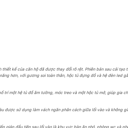
 thiết kế của căn hộ đã được thay đổi rõ rệt. Phiên bản sau cải tạo
năng hơn, với gương soi toàn thân, hộc tủ đựng đồ và hệ đèn led gắ
 trí một hệ tủ đồ âm tường, móc treo và một hộc tủ mở, giúp gia c
u được sử dụng làm vách ngăn phân cách giữa lối vào và không gia
iếp giáp đầu tiên sau lối vào là khu vực bàn ăn nhỏ, phòng wc và p