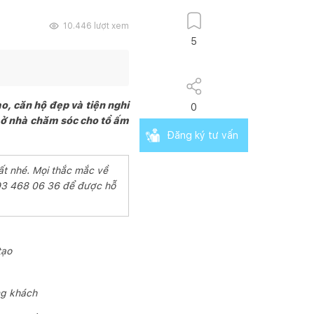
10.446
lượt xem
5
o, căn hộ đẹp và tiện nghi
0
c ở nhà chăm sóc cho tổ ấm
Đăng ký tư vấn
ất nhé. Mọi thắc mắc về
093 468 06 36 để được hỗ
tạo
ng khách