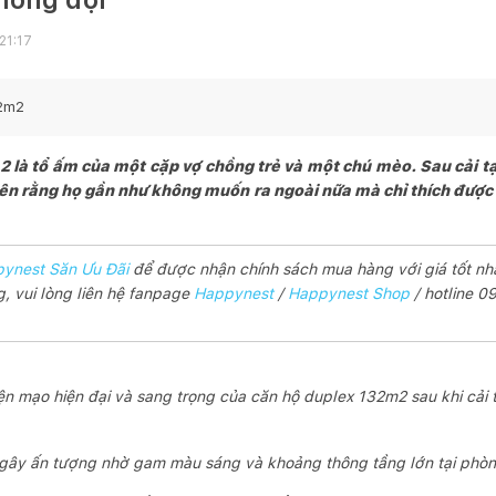
21:17
2
m2
là tổ ấm của một cặp vợ chồng trẻ và một chú mèo. Sau cải tạ
 lên rằng họ gần như không muốn ra ngoài nữa mà chỉ thích đượ
ynest Săn Ưu Đãi
để được nhận chính sách mua hàng với giá tốt nh
, vui lòng liên hệ fanpage
Happynest
/
Happynest Shop
/ hotline 
ện mạo hiện đại và sang trọng của căn hộ duplex 132m2 sau khi cải 
gây ấn tượng nhờ gam màu sáng và khoảng thông tầng lớn tại phò