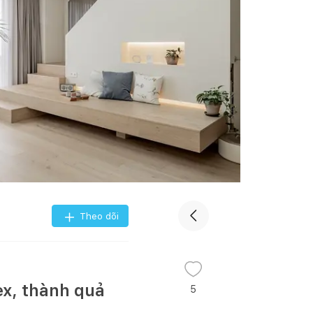
Theo dõi
lex, thành quả
5