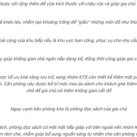
ược nới rộng thêm để vừa kích thước với chậu rửa và giúp gia chủ t
ế khéo léo, nhằm tạo khoảng trống để “giấu” những món đồ như th
oài cùng của khu bếp nấu là khu vực ban công, phục vụ cho nhu cầu
ày giúp không gian nhà ngăn nắp đáng kể, đồng thời cũng giúp gia c
ợc tối ưu khả năng lưu trữ, song nhóm KTS còn thiết kế thêm một 
. Căn phòng này được bố trí móc treo áo dành cho khách ghé thăm
nhỏ để gia chủ có thêm không gian cất đồ
Ngay cạnh bên phòng kho là phòng đọc sách của gia chủ
ch, phòng đọc sách có một mặt tiếp giáp với bên ngoài nên nhóm KT
m rèm che, nhằm giúp bổ sung nguồn sáng tự nhiên cho căn phòng 