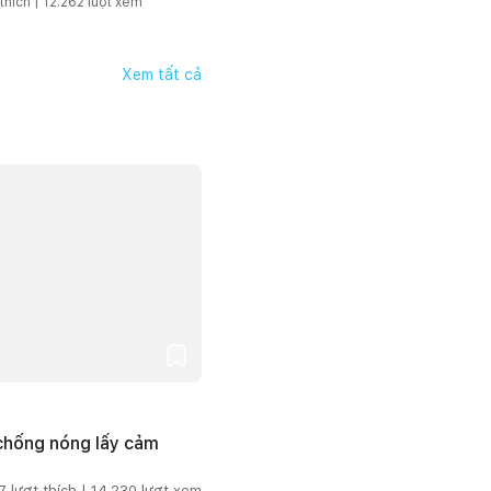
thích |
12.262
lượt xem
Xem tất cả
 chống nóng lấy cảm
7
lượt thích |
14.230
lượt xem