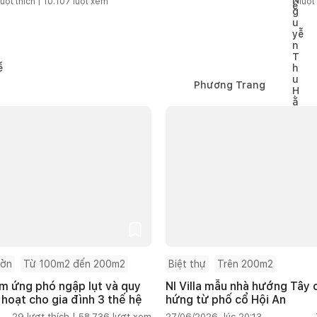
ượt thích |
10.107
lượt xem
2
lượt 
Phương Trang
ườn
Từ 100m2 đến 200m2
Biệt thự
Trên 200m2
m ứng phó ngập lụt và quy
NI Villa mẫu nhà hướng Tây
 hoạt cho gia đình 3 thế hệ
hứng từ phố cổ Hội An
29
lượt thích |
58.736
lượt xem
27/06/2026, lúc 20:13