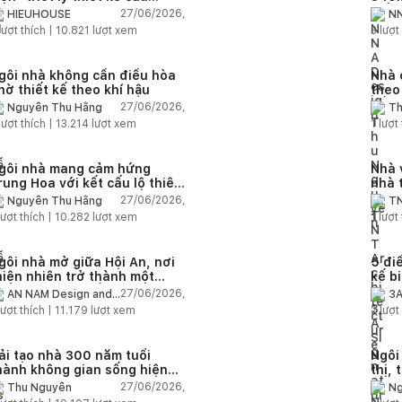
IEUHOUSE
kiến
27/06/2026,
HIEUHOUSE
NN
kết 
lượt thích |
10.821
lượt xem
3
lượt 
gôi nhà không cần điều hòa
Nhà 
hờ thiết kế theo khí hậu
theo
sống
27/06/2026,
Nguyễn Thu Hằng
Th
lượt thích |
13.214
lượt xem
1
lượt 
gôi nhà mang cảm hứng
Nhà 
rung Hoa với kết cấu lộ thiên
nhà 
iện đại
chức
27/06/2026,
Nguyễn Thu Hằng
TN
ượt thích |
10.282
lượt xem
1
lượt 
gôi nhà mở giữa Hội An, nơi
5 điề
hiên nhiên trở thành một
kế b
hần của cuộc sống
27/06/2026,
AN NAM Design and
3A
Build
ượt thích |
11.179
lượt xem
2
lượt 
ải tạo nhà 300 năm tuổi
Ngôi
hành không gian sống hiện
thị, 
ại giữa thiên nhiên
khôn
27/06/2026,
Thu Nguyễn
Ng