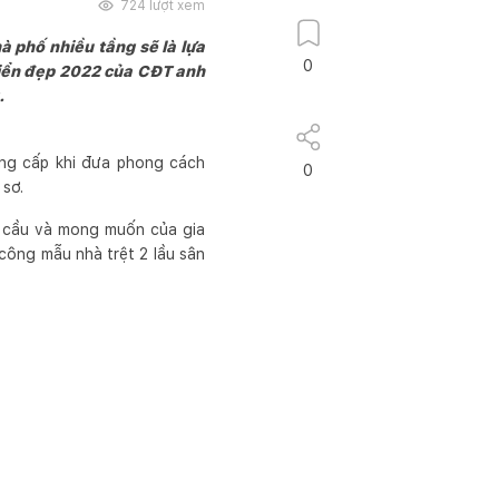
724
lượt xem
à phố nhiều tầng sẽ là lựa
0
 điển đẹp 2022 của CĐT anh
.
ẳng cấp khi đưa phong cách
0
 sơ.
u cầu và mong muốn của gia
 công mẫu nhà trệt 2 lầu sân