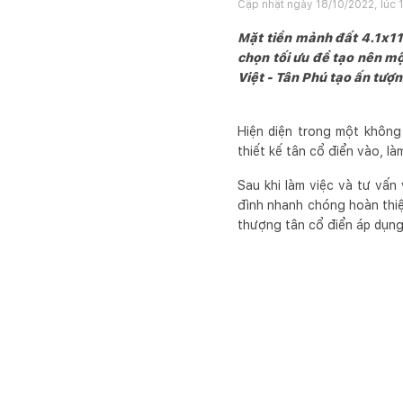
Cập nhật ngày
18/10/2022, lúc 
Mặt tiền mảnh đất 4.1x11m
chọn tối ưu để tạo nên mộ
Việt - Tân Phú tạo ấn tượn
Hiện diện trong một không
thiết kế tân cổ điển vào, l
Sau khi làm việc và tư vấ
đình nhanh chóng hoàn thiện
thượng tân cổ điển áp dụng