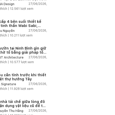
 trúc mở và hệ sân vườn
27/06/2026,
A Design
nối thiên nhiên
thích |
12.561
lượt xem
cấp 4 bên suối thiết kế
 tinh thần Wabi Sabi,
 chậm giữa thiên nhiên
27/06/2026,
u Nguyễn
thích |
10.211
lượt xem
vườn tại Ninh Bình gìn giữ
thờ tổ bằng giải pháp tổ
 lại không gian
27/06/2026,
T Architecture
thích |
10.577
lượt xem
u cần tính trước khi thiết
iệt thự hướng Tây
27/06/2026,
 Signature
thích |
11.928
lượt xem
 nhà tái chế giữa lòng đô
tận dụng vật liệu cũ để tạo
g gian sống linh hoạt
27/06/2026,
uyễn Thu Hằng