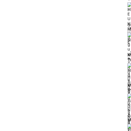
H
3
N
n
2
N
T
h
1
l
N
t
p
1
l
C
t
đ