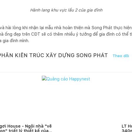
Hành lang khu vực lầu 2 của gia đình
 và hài lòng khi nhận lại mẫu nhà hoàn thiện mà Song Phát thực hi
nhà ống đẹp trên CĐT sẽ có thêm nhiều ý tưởng để gia đình có thể t
 gia đình mình.
PHẦN KIẾN TRÚC XÂY DỰNG SONG PHÁT
Theo dõi
gơi House - Ngôi nhà "vẽ
LT H
rọn" triết lý thiết kế của
340m