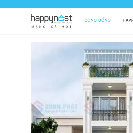
CỘNG ĐỒNG
HAP
M
Ạ
N
G
X
Ã
H
Ộ
I