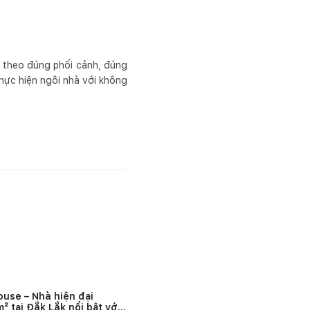
ện theo đúng phối cảnh, đúng
hực hiện ngôi nhà với không
ouse – Nhà hiện đại
² tại Đắk Lắk nổi bật với