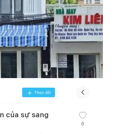
Theo dõi
ấn của sự sang
0