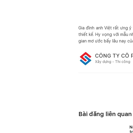
Gia đình anh Việt rất ưng ý
thiết kế. Hy vọng với mẫu 
gian mơ ước bấy lâu nay của
CÔNG TY CỔ 
Xây dựng - Thi công
Bài đăng liên quan
N
t