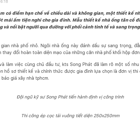
16:18
 có điểm hạn chế về chiều dài và không gian, một thiết kế nh
t mái ấm tiện nghi cho gia đình. Mẫu thiết kế nhà ống tân cổ
g và nổi bật người qua đường với phối cảnh tinh tế và sang trọng
 gian nhà phố nhỏ. Ngôi nhà ống này đánh dấu sự sang trọng, đ
àm thay đổi hoàn toàn diện mạo của những căn nhà phố khối hộp đơn
n và làm việc cùng chủ đầu tư, kts Song Phát đã làm rõ một số nh
 hồ sơ thiết kế và chính thức được gia đình lựa chọn là đơn vị thi
 báo giá xây nhà tphcm.
Đội ngũ kỹ sư Song Phát tiến hành định vị công trình
Thi công ép cọc tải vuông tiết diện 250x250mm