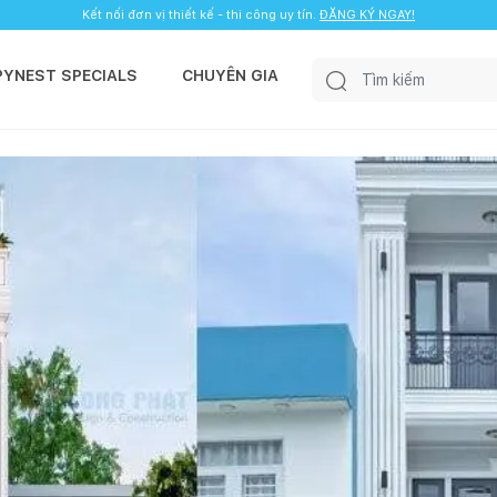
Kết nối đơn vị thiết kế - thi công uy tín.
ĐĂNG KÝ NGAY!
PYNEST SPECIALS
CHUYÊN GIA