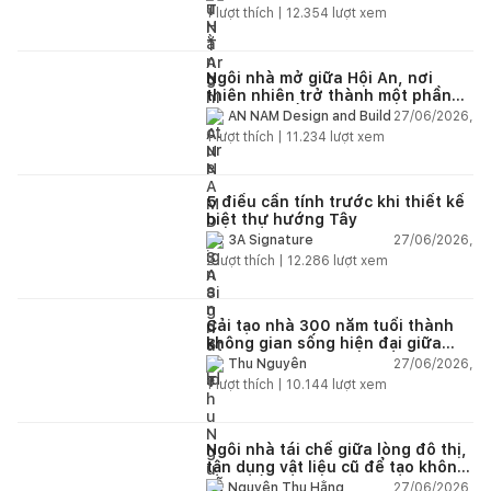
1
lượt thích |
12.354
lượt xem
Ngôi nhà mở giữa Hội An, nơi
thiên nhiên trở thành một phần
của cuộc sống
27/06/2026,
AN NAM Design and Build
1
lượt thích |
11.234
lượt xem
5 điều cần tính trước khi thiết kế
biệt thự hướng Tây
27/06/2026,
3A Signature
2
lượt thích |
12.286
lượt xem
Cải tạo nhà 300 năm tuổi thành
không gian sống hiện đại giữa
thiên nhiên
27/06/2026,
Thu Nguyễn
1
lượt thích |
10.144
lượt xem
Ngôi nhà tái chế giữa lòng đô thị,
tận dụng vật liệu cũ để tạo không
gian sống linh hoạt
27/06/2026,
Nguyễn Thu Hằng