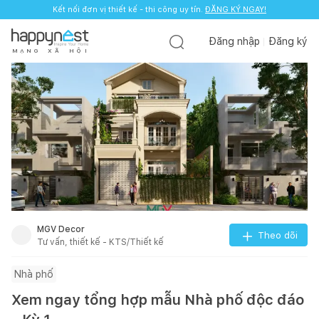
Kết nối đơn vị thiết kế - thi công uy tín.
ĐĂNG KÝ NGAY!
Đăng nhập
Đăng ký
M
Ạ
N
G
X
Ã
H
Ộ
I
MGV Decor
Theo dõi
Tư vấn, thiết kế - KTS/Thiết kế
Nhà phố
Xem ngay tổng hợp mẫu Nhà phố độc đáo