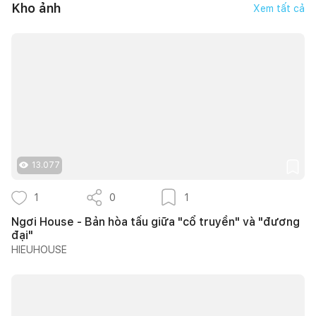
Kho ảnh
Xem tất cả
13.077
1
0
1
Ngơi House - Bản hòa tấu giữa "cổ truyền" và "đương
đại"
HIEUHOUSE