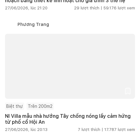
hoạch bằng thiết kế linh hoạt cho gia đình 3 thế hệ
27/06/2026, lúc 21:20
29
lượt thích |
59.176
lượt xem
Phương Trang
Biệt thự
Trên 200m2
NI Villa mẫu nhà hướng Tây chống nóng lấy cảm hứng
từ phố cổ Hội An
27/06/2026, lúc 20:13
7
lượt thích |
17.787
lượt xem