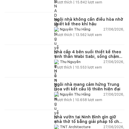
nhiên
3
lượt thích |
15.842
lượt xem
Ngôi nhà không cần điều hòa nhờ
thiết kế theo khí hậu
27/06/2026,
Nguyễn Thu Hằng
2
lượt thích |
13.562
lượt xem
Nhà cấp 4 bên suối thiết kế theo
tinh thần Wabi Sabi, sống chậm
giữa thiên nhiên
27/06/2026,
Thu Nguyễn
1
lượt thích |
10.553
lượt xem
Ngôi nhà mang cảm hứng Trung
Hoa với kết cấu lộ thiên hiện đại
27/06/2026,
Nguyễn Thu Hằng
1
lượt thích |
10.658
lượt xem
Nhà vườn tại Ninh Bình gìn giữ
nhà thờ tổ bằng giải pháp tổ chức
lại không gian
27/06/2026,
TNT Architecture