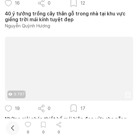
16
0
12
40 ý tưởng trồng cây thân gỗ trong nhà tại khu vực
giếng trời mái kính tuyệt đẹp
Nguyễn Quỳnh Hương
Kết nối thiết kế, thi công
Mua sắm hoàn thiện nhà
9.797
19
0
17
Những giải pháp thiết kế mái hiên đẹp vừa che nắng
mưa vừa đón sáng tự nhiên cho ngôi nhà
Nguyễn Quỳnh Hương
0
0
0