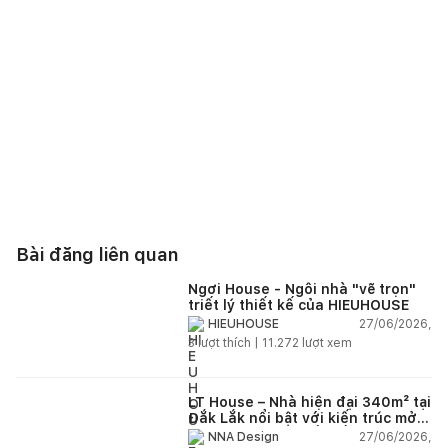
Bài đăng liên quan
Ngơi House - Ngôi nhà "vẽ trọn"
triết lý thiết kế của HIEUHOUSE
27/06/2026,
HIEUHOUSE
3
lượt thích |
11.272
lượt xem
LT House – Nhà hiện đại 340m² tại
Đắk Lắk nổi bật với kiến trúc mở
và hệ sân vườn kết nối thiên
27/06/2026,
NNA Design