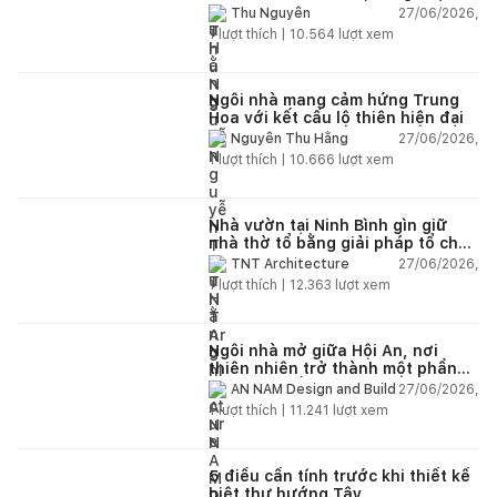
giữa thiên nhiên
27/06/2026,
Thu Nguyễn
1
lượt thích |
10.564
lượt xem
Ngôi nhà mang cảm hứng Trung
Hoa với kết cấu lộ thiên hiện đại
27/06/2026,
Nguyễn Thu Hằng
1
lượt thích |
10.666
lượt xem
Nhà vườn tại Ninh Bình gìn giữ
nhà thờ tổ bằng giải pháp tổ chức
lại không gian
27/06/2026,
TNT Architecture
1
lượt thích |
12.363
lượt xem
Ngôi nhà mở giữa Hội An, nơi
thiên nhiên trở thành một phần
của cuộc sống
27/06/2026,
AN NAM Design and Build
1
lượt thích |
11.241
lượt xem
5 điều cần tính trước khi thiết kế
biệt thự hướng Tây