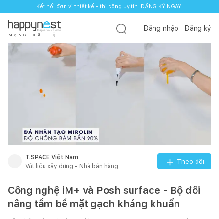
Kết nối đơn vị thiết kế - thi công uy tín.
ĐĂNG KÝ NGAY!
Đăng nhập
Đăng ký
M
Ạ
N
G
X
Ã
H
Ộ
I
T.SPACE Việt Nam
Theo dõi
Vật liệu xây dựng - Nhà bán hàng
Công nghệ iM+ và Posh surface - Bộ đôi
nâng tầm bề mặt gạch kháng khuẩn