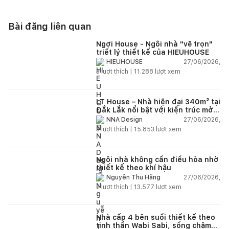
Bài đăng liên quan
Ngơi House - Ngôi nhà "vẽ trọn"
triết lý thiết kế của HIEUHOUSE
27/06/2026,
HIEUHOUSE
3
lượt thích |
11.288
lượt xem
LT House – Nhà hiện đại 340m² tại
Đắk Lắk nổi bật với kiến trúc mở
và hệ sân vườn kết nối thiên
27/06/2026,
NNA Design
nhiên
3
lượt thích |
15.853
lượt xem
Ngôi nhà không cần điều hòa nhờ
thiết kế theo khí hậu
27/06/2026,
Nguyễn Thu Hằng
2
lượt thích |
13.577
lượt xem
Nhà cấp 4 bên suối thiết kế theo
tinh thần Wabi Sabi, sống chậm