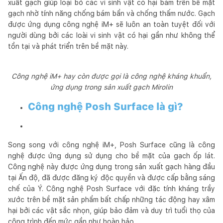
xuất gạch giúp loại bỏ các vi sinh vật có hại bám trên bề mặt
gạch nhờ tính năng chống bám bẩn và chống thấm nước. Gạch
được ứng dụng công nghệ iM+ sẽ luôn an toàn tuyệt đối với
người dùng bởi các loài vi sinh vật có hại gần như không thể
tồn tại và phát triển trên bề mặt này.
Công nghệ iM+ hay còn được gọi là công nghệ kháng khuẩn,
ứng dụng trong sản xuất gạch Mirolin
Công nghệ Posh Surface là gì?
Song song với công nghệ iM+, Posh Surface cũng là công
nghệ được ứng dụng sử dụng cho bề mặt của gạch ốp lát.
Công nghệ này được ứng dụng trong sản xuất gạch hàng đầu
tại Ấn độ, đã được đăng ký độc quyền và được cấp bằng sáng
chế của Ý. Công nghệ Posh Surface với đặc tính kháng trầy
xước trên bề mặt sản phẩm bất chấp những tác động hay xâm
hại bởi các vật sắc nhọn, giúp bảo đảm và duy trì tuổi thọ của
công trình đến mức gần như hoàn hảo.