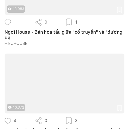
13.083
1
0
1
Ngơi House - Bản hòa tấu giữa "cổ truyền" và "đương
đại"
HIEUHOUSE
10.372
4
0
3